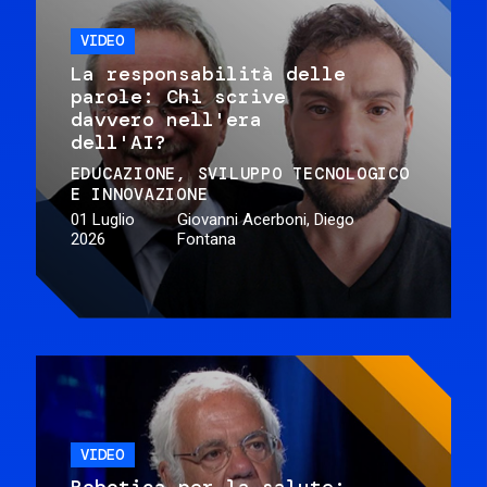
VIDEO
La responsabilità delle
parole: Chi scrive
davvero nell'era
dell'AI?
EDUCAZIONE
SVILUPPO TECNOLOGICO
E INNOVAZIONE
01 Luglio
Giovanni Acerboni, Diego
2026
Fontana
VIDEO
Robotica per la salute: