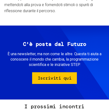
mettendoti alla prova e fornendoti stimoli o spunti di
riflessione durante il percorso.
C'è posta dal Futuro
È una newsletter, ma non come le altre. Questa ti aiuta a
conoscere il mondo che cambia, la programmazione
scientifica e le iniziative STEP.
Iscriviti qui
I prossimi incontri