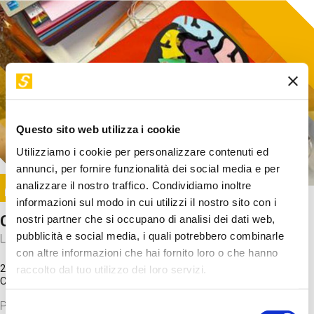
Questo sito web utilizza i cookie
Utilizziamo i cookie per personalizzare contenuti ed
annunci, per fornire funzionalità dei social media e per
Image
analizzare il nostro traffico. Condividiamo inoltre
SUNDAY@STEP
informazioni sul modo in cui utilizzi il nostro sito con i
Come funziona il cervello?
nostri partner che si occupano di analisi dei dati web,
pubblicità e social media, i quali potrebbero combinarle
Laboratorio
con altre informazioni che hai fornito loro o che hanno
20 Set 2026 / 11:15 - 13:00
raccolto dal tuo utilizzo dei loro servizi.
Costo
gratuito
Proveremo a costruire un cervello in cartoncino cercando di
Selezione