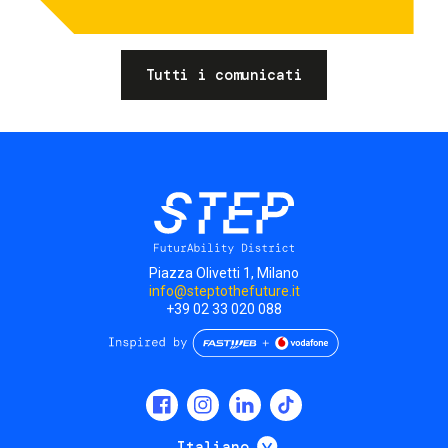
Tutti i comunicati
Piazza Olivetti 1, Milano
info@steptothefuture.it
+39 02 33 020 088
Social
menu
Mostra ulteriori
Italiano