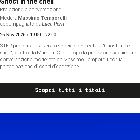
Ghost in the shell
Proiezione e conversazione
Modera
Massimo Temporelli
accompagnato da
Luca Perri
26 Nov 2026 / 19:00 - 22:00
STEP presenta una serata speciale dedicata a "Ghost in the
shell ", diretto da Mamoru Oshii. Dopo la proiezione seguirà una
conversazione moderata da Massimo Temporelli con la
partecipazione di ospiti d'eccezione.
Scopri tutti i titoli