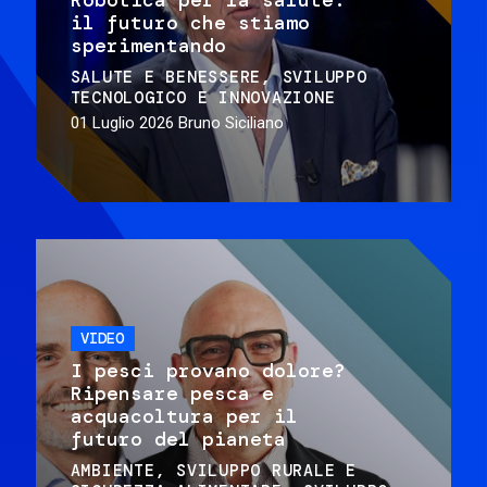
il futuro che stiamo
sperimentando
SALUTE E BENESSERE
SVILUPPO
TECNOLOGICO E INNOVAZIONE
01 Luglio 2026
Bruno Siciliano
VIDEO
I pesci provano dolore?
Ripensare pesca e
acquacoltura per il
futuro del pianeta
AMBIENTE
SVILUPPO RURALE E