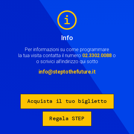
Image
Info
Per informazioni su come programmare
la tua visita contatta il numero
02.3302.0088
o
o scrivici all'indirizzo qui sotto
info@steptothefuture.it
Acquista il tuo biglietto
Regala STEP