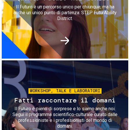
Il Futuro è un percorso unico per chiunque, ma ha
anche un unico punto di partenza: STEP FuturAbility
District.
Immagine
WORKSHOP, TALK E LABORATORI
Fatti raccontare il domani
Il Futuro è pieno di sorprese e lo siamo anche noi.
Segui il programma scientifico-culturale curato dalle
professioniste e i professionisti del mondo di
domani.