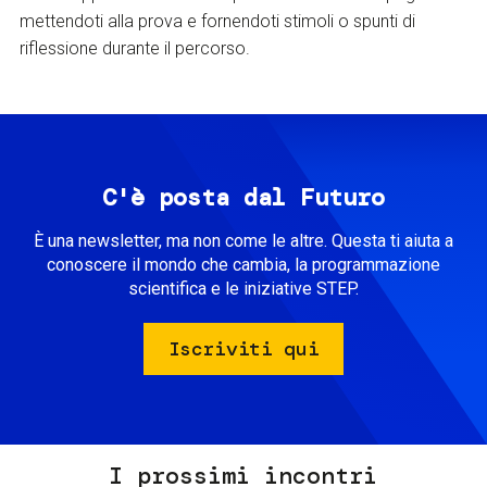
mettendoti alla prova e fornendoti stimoli o spunti di
riflessione durante il percorso.
C'è posta dal Futuro
È una newsletter, ma non come le altre. Questa ti aiuta a
conoscere il mondo che cambia, la programmazione
scientifica e le iniziative STEP.
Iscriviti qui
I prossimi incontri