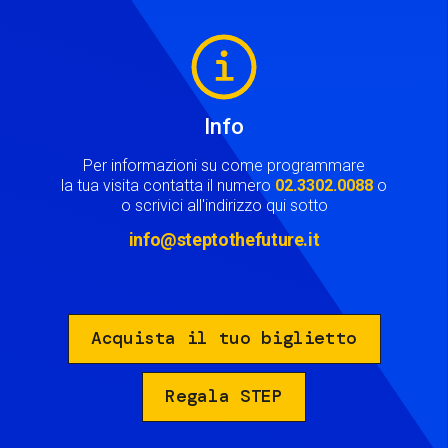
Image
Info
Per informazioni su come programmare
la tua visita contatta il numero
02.3302.0088
o
o scrivici all'indirizzo qui sotto
info@steptothefuture.it
Acquista il tuo biglietto
Regala STEP