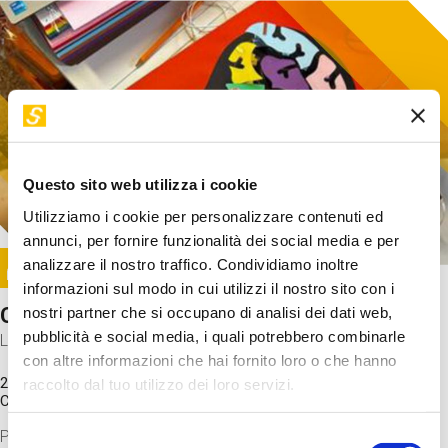
Questo sito web utilizza i cookie
Utilizziamo i cookie per personalizzare contenuti ed
annunci, per fornire funzionalità dei social media e per
Image
analizzare il nostro traffico. Condividiamo inoltre
SUNDAY@STEP
informazioni sul modo in cui utilizzi il nostro sito con i
Come funziona il cervello?
nostri partner che si occupano di analisi dei dati web,
pubblicità e social media, i quali potrebbero combinarle
Laboratorio
con altre informazioni che hai fornito loro o che hanno
20 Set 2026 / 11:15 - 13:00
raccolto dal tuo utilizzo dei loro servizi.
Costo
gratuito
Proveremo a costruire un cervello in cartoncino cercando di
Selezione