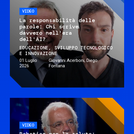
VIDEO
La responsabilità delle
parole: Chi scrive
davvero nell'era
dell'AI?
EDUCAZIONE
SVILUPPO TECNOLOGICO
E INNOVAZIONE
01 Luglio
Giovanni Acerboni, Diego
2026
Fontana
VIDEO
Robotica per la salute: