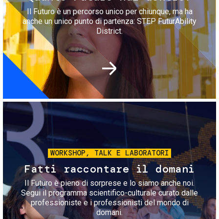
Il Futuro è un percorso unico per chiunque, ma ha
anche un unico punto di partenza: STEP FuturAbility
District.
Immagine
WORKSHOP, TALK E LABORATORI
Fatti raccontare il domani
Il Futuro è pieno di sorprese e lo siamo anche noi.
Segui il programma scientifico-culturale curato dalle
professioniste e i professionisti del mondo di
domani.