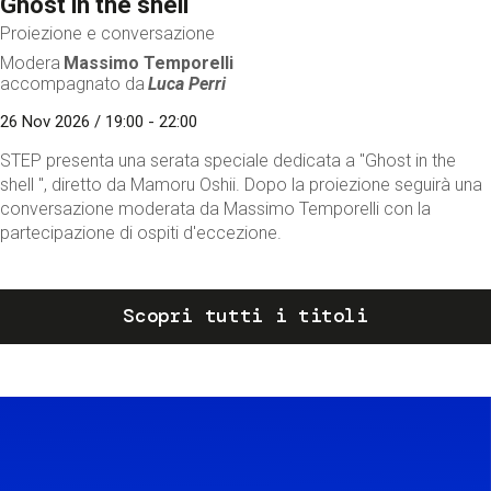
Ghost in the shell
Proiezione e conversazione
Modera
Massimo Temporelli
accompagnato da
Luca Perri
26 Nov 2026 / 19:00 - 22:00
STEP presenta una serata speciale dedicata a "Ghost in the
shell ", diretto da Mamoru Oshii. Dopo la proiezione seguirà una
conversazione moderata da Massimo Temporelli con la
partecipazione di ospiti d'eccezione.
Scopri tutti i titoli