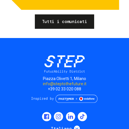
Tutti i comunicati
Piazza Olivetti 1, Milano
info@steptothefuture.it
+39 02 33 020 088
Social
menu
Mostra ulteriori
Italiano