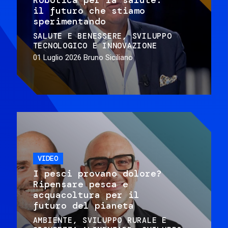
il futuro che stiamo
sperimentando
SALUTE E BENESSERE
SVILUPPO
TECNOLOGICO E INNOVAZIONE
01 Luglio 2026
Bruno Siciliano
VIDEO
I pesci provano dolore?
Ripensare pesca e
acquacoltura per il
futuro del pianeta
AMBIENTE
SVILUPPO RURALE E