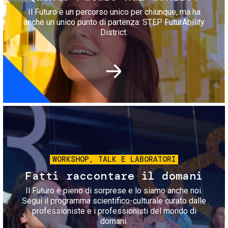
Il Futuro è un percorso unico per chiunque, ma ha
anche un unico punto di partenza: STEP FuturAbility
District.
Immagine
WORKSHOP, TALK E LABORATORI
Fatti raccontare il domani
Il Futuro è pieno di sorprese e lo siamo anche noi.
Segui il programma scientifico-culturale curato dalle
professioniste e i professionisti del mondo di
domani.