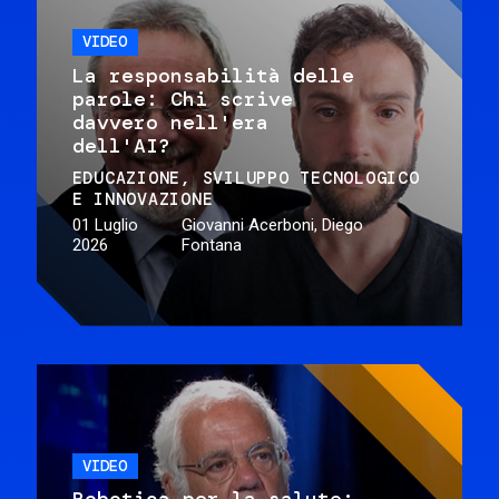
VIDEO
La responsabilità delle
parole: Chi scrive
davvero nell'era
dell'AI?
EDUCAZIONE
SVILUPPO TECNOLOGICO
E INNOVAZIONE
01 Luglio
Giovanni Acerboni, Diego
2026
Fontana
VIDEO
Robotica per la salute: