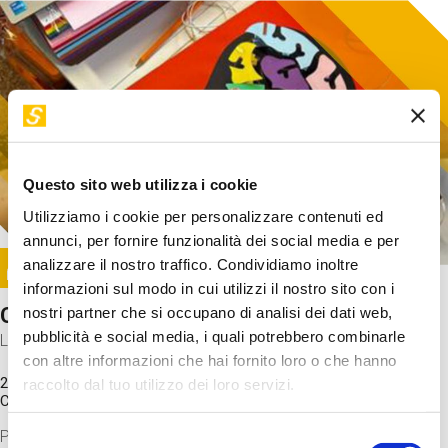
Questo sito web utilizza i cookie
Utilizziamo i cookie per personalizzare contenuti ed
annunci, per fornire funzionalità dei social media e per
Image
analizzare il nostro traffico. Condividiamo inoltre
SUNDAY@STEP
informazioni sul modo in cui utilizzi il nostro sito con i
Come funziona il cervello?
nostri partner che si occupano di analisi dei dati web,
pubblicità e social media, i quali potrebbero combinarle
Laboratorio
con altre informazioni che hai fornito loro o che hanno
20 Set 2026 / 11:15 - 13:00
raccolto dal tuo utilizzo dei loro servizi.
Costo
gratuito
Proveremo a costruire un cervello in cartoncino cercando di
Selezione