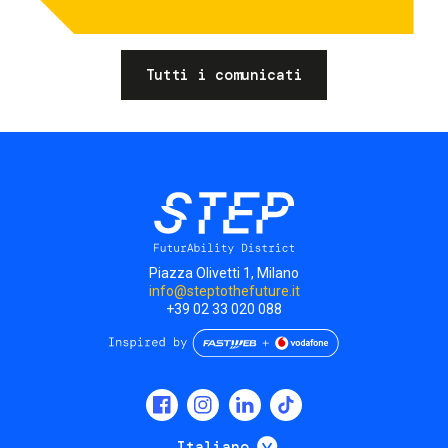
Tutti i comunicati
Piazza Olivetti 1, Milano
info@steptothefuture.it
+39 02 33 020 088
Social
menu
Mostra ulteriori
Italiano