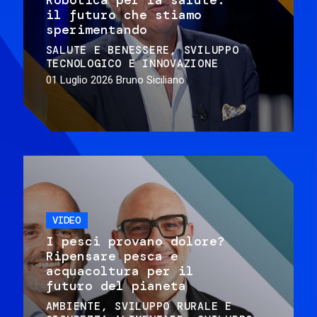
il futuro che stiamo
sperimentando
SALUTE E BENESSERE
SVILUPPO
TECNOLOGICO E INNOVAZIONE
01 Luglio 2026
Bruno Siciliano
VIDEO
I pesci provano dolore?
Ripensare pesca e
acquacoltura per il
futuro del pianeta
AMBIENTE
SVILUPPO RURALE E