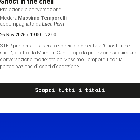
Ghost in the shell
Proiezione e conversazione
Modera
Massimo Temporelli
accompagnato da
Luca Perri
26 Nov 2026 / 19:00 - 22:00
STEP presenta una serata speciale dedicata a "Ghost in the
shell ", diretto da Mamoru Oshii. Dopo la proiezione seguirà una
conversazione moderata da Massimo Temporelli con la
partecipazione di ospiti d'eccezione.
Scopri tutti i titoli