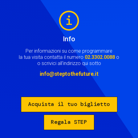
Image
Info
Per informazioni su come programmare
la tua visita contatta il numero
02.3302.0088
o
o scrivici all'indirizzo qui sotto
info@steptothefuture.it
Acquista il tuo biglietto
Regala STEP