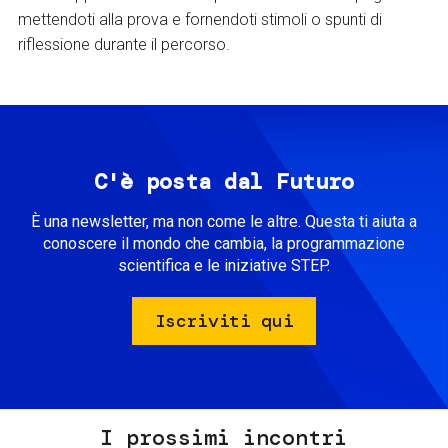
mettendoti alla prova e fornendoti stimoli o spunti di
riflessione durante il percorso.
C'è posta dal Futuro
È una newsletter, ma non come le altre. Questa ti aiuta a
conoscere il mondo che cambia, la programmazione
scientifica e le iniziative STEP.
Iscriviti qui
I prossimi incontri