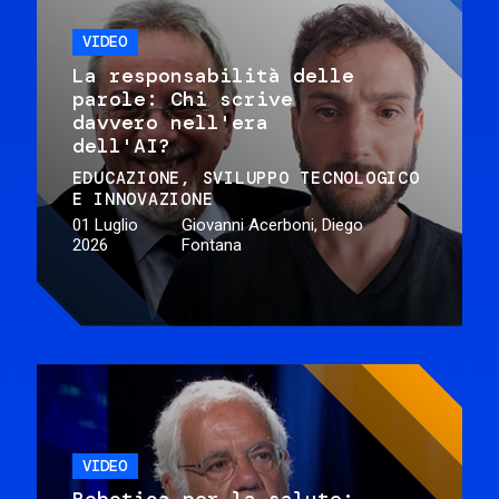
VIDEO
La responsabilità delle
parole: Chi scrive
davvero nell'era
dell'AI?
EDUCAZIONE
SVILUPPO TECNOLOGICO
E INNOVAZIONE
01 Luglio
Giovanni Acerboni, Diego
2026
Fontana
VIDEO
Robotica per la salute: