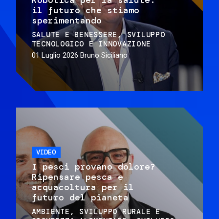
il futuro che stiamo
sperimentando
SALUTE E BENESSERE
SVILUPPO
TECNOLOGICO E INNOVAZIONE
01 Luglio 2026
Bruno Siciliano
VIDEO
I pesci provano dolore?
Ripensare pesca e
acquacoltura per il
futuro del pianeta
AMBIENTE
SVILUPPO RURALE E