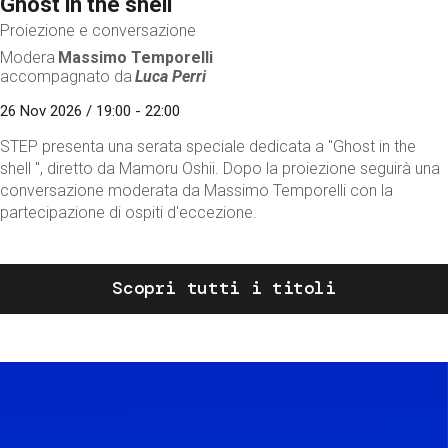
Ghost in the shell
Proiezione e conversazione
Modera
Massimo Temporelli
accompagnato da
Luca Perri
26 Nov 2026 / 19:00 - 22:00
STEP presenta una serata speciale dedicata a "Ghost in the
shell ", diretto da Mamoru Oshii. Dopo la proiezione seguirà una
conversazione moderata da Massimo Temporelli con la
partecipazione di ospiti d'eccezione.
Scopri tutti i titoli