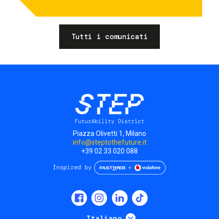
Tutti i comunicati
Piazza Olivetti 1, Milano
info@steptothefuture.it
+39 02 33 020 088
Social
menu
Mostra ulteriori
Italiano