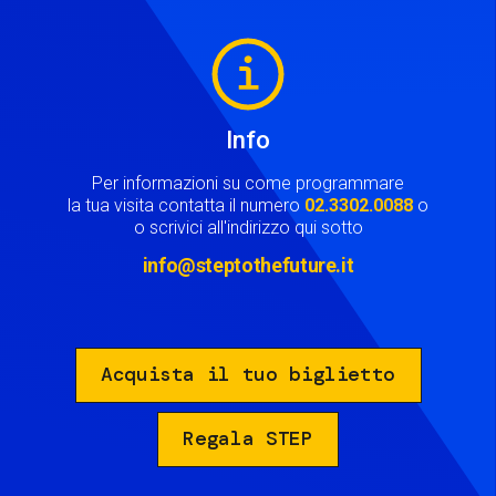
Image
Info
Per informazioni su come programmare
la tua visita contatta il numero
02.3302.0088
o
o scrivici all'indirizzo qui sotto
info@steptothefuture.it
Acquista il tuo biglietto
Regala STEP