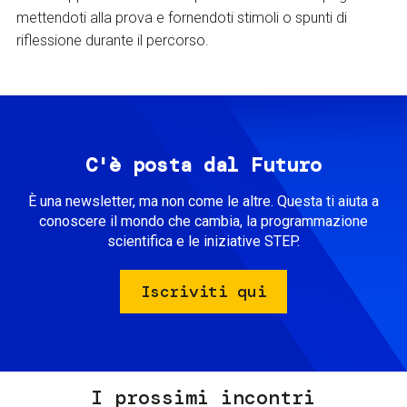
mettendoti alla prova e fornendoti stimoli o spunti di
riflessione durante il percorso.
C'è posta dal Futuro
È una newsletter, ma non come le altre. Questa ti aiuta a
conoscere il mondo che cambia, la programmazione
scientifica e le iniziative STEP.
Iscriviti qui
I prossimi incontri