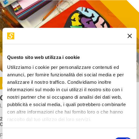
Questo sito web utilizza i cookie
Utilizziamo i cookie per personalizzare contenuti ed
annunci, per fornire funzionalità dei social media e per
Image
analizzare il nostro traffico. Condividiamo inoltre
SUNDAY@STEP
informazioni sul modo in cui utilizzi il nostro sito con i
Come funziona il cervello?
nostri partner che si occupano di analisi dei dati web,
pubblicità e social media, i quali potrebbero combinarle
Laboratorio
con altre informazioni che hai fornito loro o che hanno
20 Set 2026 / 11:15 - 13:00
raccolto dal tuo utilizzo dei loro servizi.
Costo
gratuito
Proveremo a costruire un cervello in cartoncino cercando di
Selezione