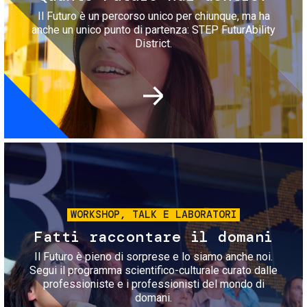
Il Futuro è un percorso unico per chiunque, ma ha
anche un unico punto di partenza: STEP FuturAbility
District.
Immagine
WORKSHOP, TALK E LABORATORI
Fatti raccontare il domani
Il Futuro è pieno di sorprese e lo siamo anche noi.
Segui il programma scientifico-culturale curato dalle
professioniste e i professionisti del mondo di
domani.