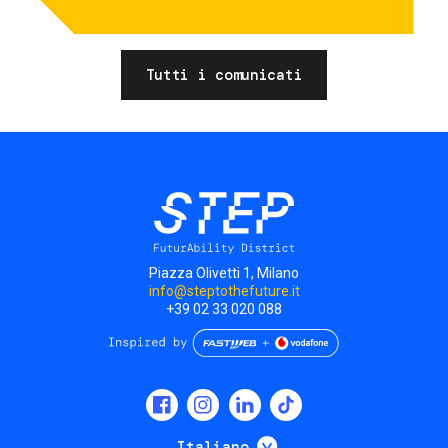
Tutti i comunicati
Piazza Olivetti 1, Milano
info@steptothefuture.it
+39 02 33 020 088
Social
menu
Mostra ulteriori
Italiano