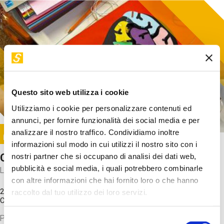
Questo sito web utilizza i cookie
Utilizziamo i cookie per personalizzare contenuti ed
annunci, per fornire funzionalità dei social media e per
Image
analizzare il nostro traffico. Condividiamo inoltre
SUNDAY@STEP
informazioni sul modo in cui utilizzi il nostro sito con i
Come funziona il cervello?
nostri partner che si occupano di analisi dei dati web,
pubblicità e social media, i quali potrebbero combinarle
Laboratorio
con altre informazioni che hai fornito loro o che hanno
20 Set 2026 / 11:15 - 13:00
raccolto dal tuo utilizzo dei loro servizi.
Costo
gratuito
Proveremo a costruire un cervello in cartoncino cercando di
Selezione