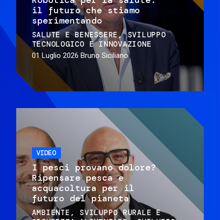
il futuro che stiamo
sperimentando
SALUTE E BENESSERE
SVILUPPO
TECNOLOGICO E INNOVAZIONE
01 Luglio 2026
Bruno Siciliano
VIDEO
I pesci provano dolore?
Ripensare pesca e
acquacoltura per il
futuro del pianeta
AMBIENTE
SVILUPPO RURALE E