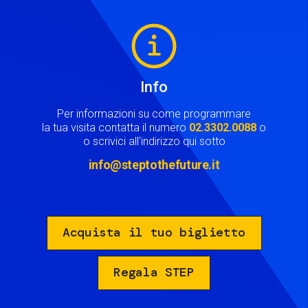
Image
Info
Per informazioni su come programmare
la tua visita contatta il numero
02.3302.0088
o
o scrivici all'indirizzo qui sotto
info@steptothefuture.it
Acquista il tuo biglietto
Regala STEP