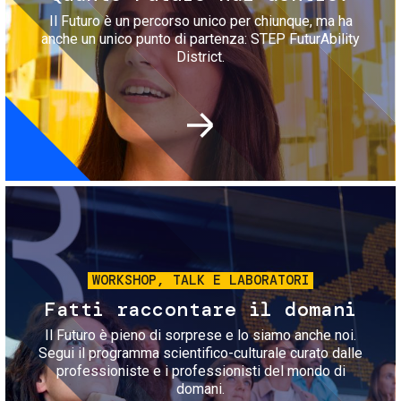
Il Futuro è un percorso unico per chiunque, ma ha
anche un unico punto di partenza: STEP FuturAbility
District.
Immagine
WORKSHOP, TALK E LABORATORI
Fatti raccontare il domani
Il Futuro è pieno di sorprese e lo siamo anche noi.
Segui il programma scientifico-culturale curato dalle
professioniste e i professionisti del mondo di
domani.