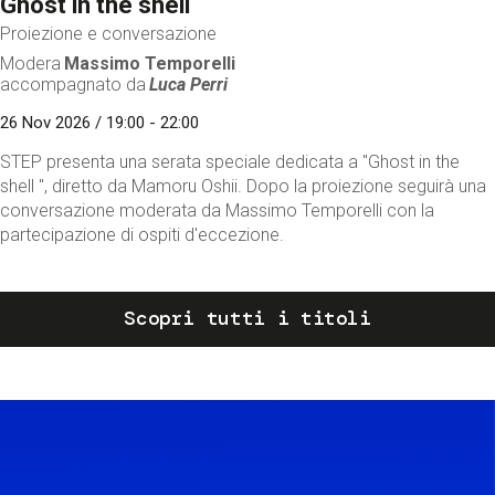
Ghost in the shell
Proiezione e conversazione
Modera
Massimo Temporelli
accompagnato da
Luca Perri
26 Nov 2026 / 19:00 - 22:00
STEP presenta una serata speciale dedicata a "Ghost in the
shell ", diretto da Mamoru Oshii. Dopo la proiezione seguirà una
conversazione moderata da Massimo Temporelli con la
partecipazione di ospiti d'eccezione.
Scopri tutti i titoli