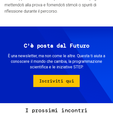
mettendoti alla prova e fornendoti stimoli o spunti di
riflessione durante il percorso.
C'è posta dal Futuro
È una newsletter, ma non come le altre. Questa ti aiuta a
conoscere il mondo che cambia, la programmazione
scientifica e le iniziative STEP.
Iscriviti qui
I prossimi incontri