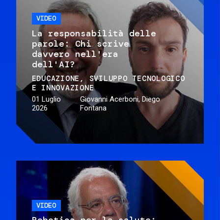
VIDEO
La responsabilità delle
parole: Chi scrive
davvero nell'era
dell'AI?
EDUCAZIONE
SVILUPPO TECNOLOGICO
E INNOVAZIONE
01 Luglio
Giovanni Acerboni, Diego
2026
Fontana
VIDEO
Robotica per la salute: