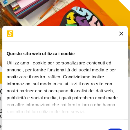
Questo sito web utilizza i cookie
Utilizziamo i cookie per personalizzare contenuti ed
annunci, per fornire funzionalità dei social media e per
Image
analizzare il nostro traffico. Condividiamo inoltre
SUNDAY@STEP
informazioni sul modo in cui utilizzi il nostro sito con i
Come funziona il cervello?
nostri partner che si occupano di analisi dei dati web,
pubblicità e social media, i quali potrebbero combinarle
Laboratorio
con altre informazioni che hai fornito loro o che hanno
20 Set 2026 / 11:15 - 13:00
raccolto dal tuo utilizzo dei loro servizi.
Costo
gratuito
Proveremo a costruire un cervello in cartoncino cercando di
Selezione