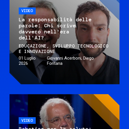
VIDEO
La responsabilità delle
parole: Chi scrive
davvero nell'era
dell'AI?
EDUCAZIONE
SVILUPPO TECNOLOGICO
E INNOVAZIONE
01 Luglio
Giovanni Acerboni, Diego
2026
Fontana
VIDEO
Robotica per la salute: