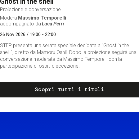
Ghost in the shell
Proiezione e conversazione
Modera
Massimo Temporelli
accompagnato da
Luca Perri
26 Nov 2026 / 19:00 - 22:00
STEP presenta una serata speciale dedicata a "Ghost in the
shell ", diretto da Mamoru Oshii. Dopo la proiezione seguirà una
conversazione moderata da Massimo Temporelli con la
partecipazione di ospiti d'eccezione.
Scopri tutti i titoli