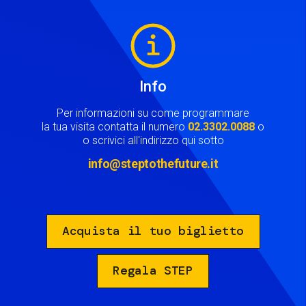
Image
Info
Per informazioni su come programmare
la tua visita contatta il numero
02.3302.0088
o
o scrivici all'indirizzo qui sotto
info@steptothefuture.it
Acquista il tuo biglietto
Regala STEP