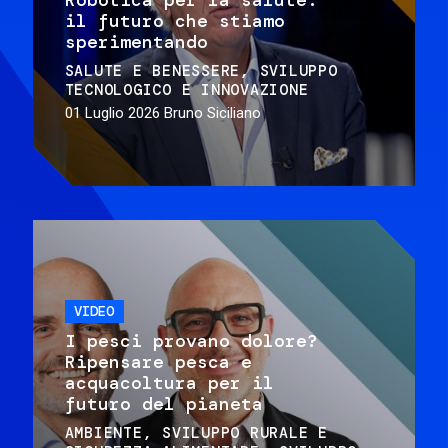
il futuro che stiamo
sperimentando
SALUTE E BENESSERE
SVILUPPO
TECNOLOGICO E INNOVAZIONE
01 Luglio 2026
Bruno Siciliano
VIDEO
I pesci provano dolore?
Ripensare pesca e
acquacoltura per il
futuro del pianeta
AMBIENTE
SVILUPPO RURALE E