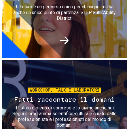
Il Futuro è un percorso unico per chiunque, ma ha
anche un unico punto di partenza: STEP FuturAbility
District.
Immagine
WORKSHOP, TALK E LABORATORI
Fatti raccontare il domani
Il Futuro è pieno di sorprese e lo siamo anche noi.
Segui il programma scientifico-culturale curato dalle
professioniste e i professionisti del mondo di
domani.