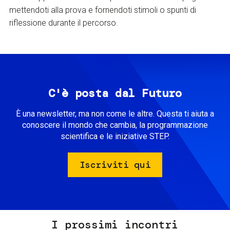
mettendoti alla prova e fornendoti stimoli o spunti di
riflessione durante il percorso.
C'è posta dal Futuro
È una newsletter, ma non come le altre. Questa ti aiuta a
conoscere il mondo che cambia, la programmazione
scientifica e le iniziative STEP.
Iscriviti qui
I prossimi incontri