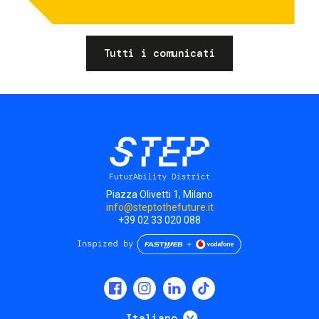
Tutti i comunicati
Piazza Olivetti 1, Milano
info@steptothefuture.it
+39 02 33 020 088
Social
menu
Mostra ulteriori
Italiano