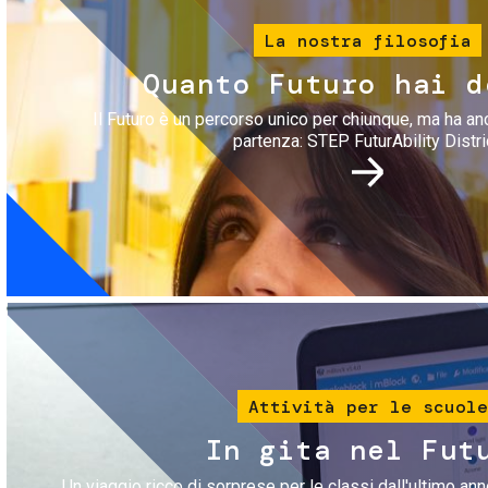
La nostra filosofia
Quanto Futuro hai d
Il Futuro è un percorso unico per chiunque, ma ha an
partenza: STEP FuturAbility Distri
Immagine
Attività per le scuole
In gita nel Fut
Un viaggio ricco di sorprese per le classi dall'ultimo anno