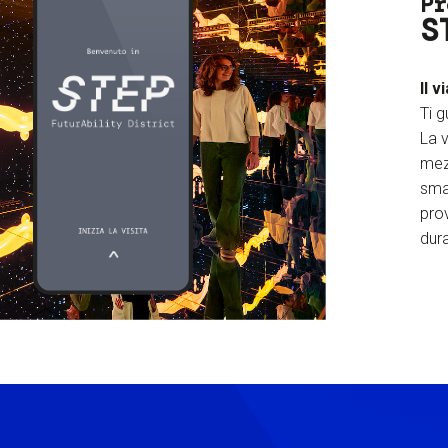
Pr
S
Il v
Ti g
La v
mez
sma
prov
dura