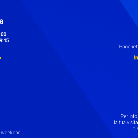
ra
:00
19:45
Pacchett
o
I
Image
Per inf
la tua visi
o s
ei weekend