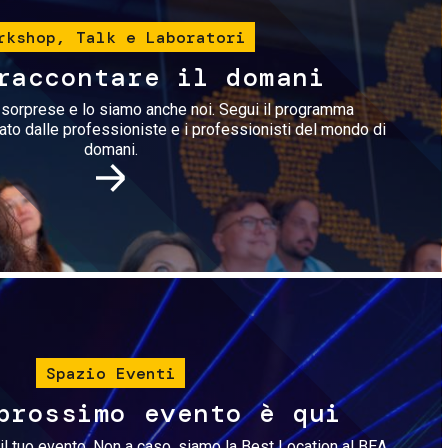
rkshop, Talk e Laboratori
raccontare il domani
i sorprese e lo siamo anche noi. Segui il programma
rato dalle professioniste e i professionisti del mondo di
domani.
Immagine
Spazio Eventi
prossimo evento è qui
il tuo evento. Non a caso, siamo la Best Location al BEA