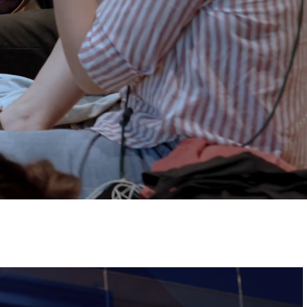
ervizi e accessibilità
Biglietti
ontatti
AQ
Immagine