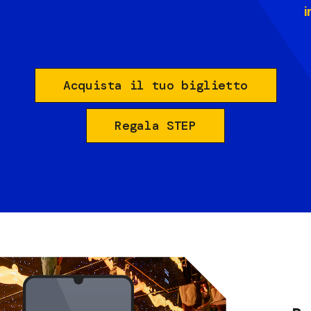
i
Acquista il tuo biglietto
Regala STEP