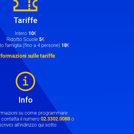
Tariffe
Intero
10
€
Ridotto Scuole
5
€
o famiglia (fino a 4 persone)
18
€
nformazioni sulle tariffe
Info
ormazioni su come programmare
ta contatta il numero
02.3302.0088
o
crivici all'indirizzo qui sotto