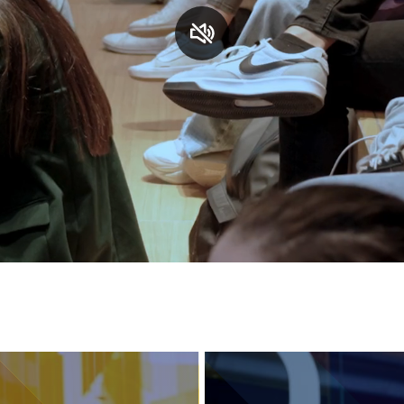
S
C
F