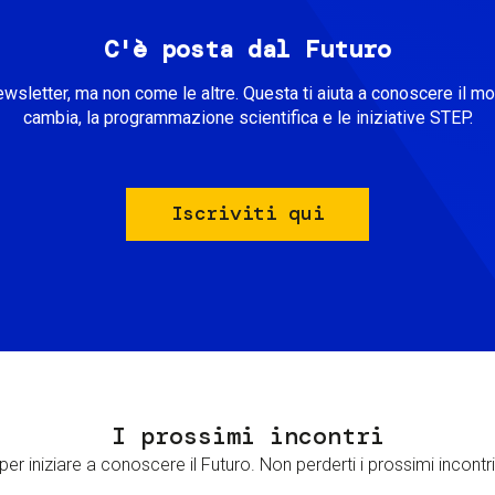
C'è posta dal Futuro
ewsletter, ma non come le altre. Questa ti aiuta a conoscere il m
cambia, la programmazione scientifica e le iniziative STEP.
Iscriviti qui
I prossimi incontri
er iniziare a conoscere il Futuro. Non perderti i prossimi incontri 