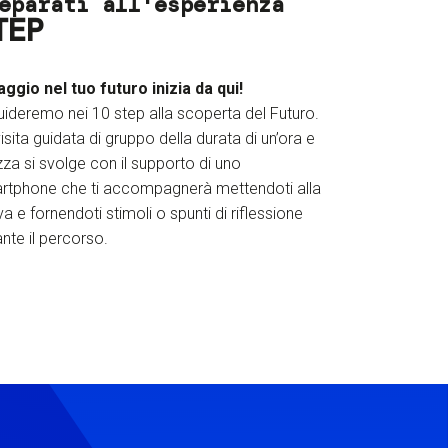
eparati all'esperienza
TEP
iaggio nel tuo futuro inizia da qui!
uideremo nei 10 step alla scoperta del Futuro.
isita guidata di gruppo della durata di un’ora e
za si svolge con il supporto di uno
rtphone che ti accompagnerà mettendoti alla
a e fornendoti stimoli o spunti di riflessione
nte il percorso.