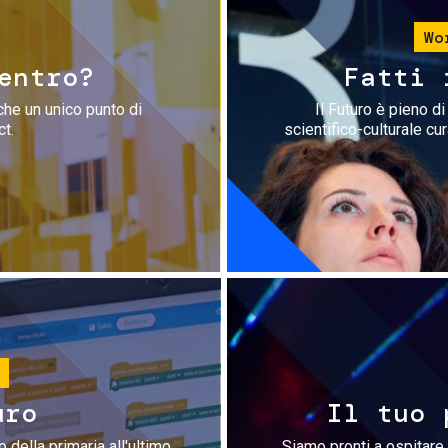
Wo
entro?
Fatti 
che un unico punto di
Il Futuro è pieno d
ct.
scientifico-culturale cu
uro
Il tuo 
 della primaria all'ultimo
Siamo pronti a ospitare 