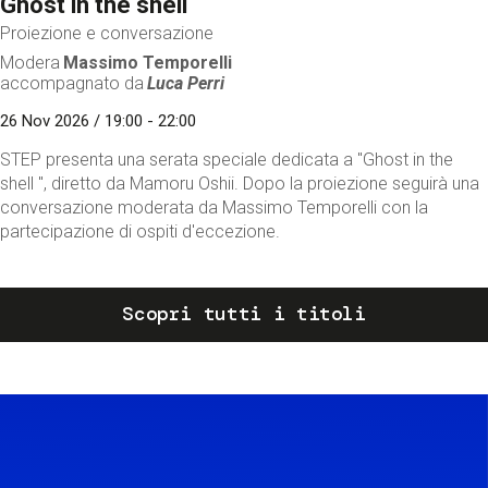
Ghost in the shell
Proiezione e conversazione
Modera
Massimo Temporelli
accompagnato da
Luca Perri
26 Nov 2026 / 19:00 - 22:00
STEP presenta una serata speciale dedicata a "Ghost in the
shell ", diretto da Mamoru Oshii. Dopo la proiezione seguirà una
conversazione moderata da Massimo Temporelli con la
partecipazione di ospiti d'eccezione.
Scopri tutti i titoli