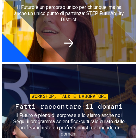
Il Futuro è un percorso unico per chiunque, ma ha
anche un unico punto di partenza: STEP FuturAbility
District.
Immagine
WORKSHOP, TALK E LABORATORI
Fatti raccontare il domani
Il Futuro è pieno di sorprese e lo siamo anche noi.
Segui il programma scientifico-culturale curato dalle
professioniste e i professionisti del mondo di
domani.