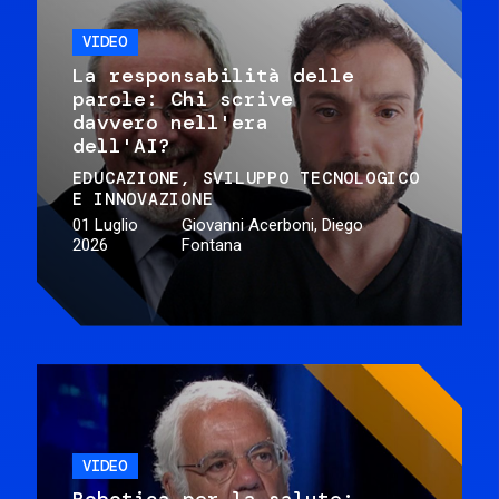
VIDEO
La responsabilità delle
parole: Chi scrive
davvero nell'era
dell'AI?
EDUCAZIONE
SVILUPPO TECNOLOGICO
E INNOVAZIONE
01 Luglio
Giovanni Acerboni, Diego
2026
Fontana
VIDEO
Robotica per la salute: