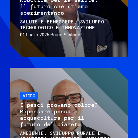
il futuro che stiamo
sperimentando
SALUTE E BENESSERE
SVILUPPO
TECNOLOGICO E INNOVAZIONE
01 Luglio 2026
Bruno Siciliano
VIDEO
I pesci provano dolore?
Ripensare pesca e
acquacoltura per il
futuro del pianeta
AMBIENTE
SVILUPPO RURALE E