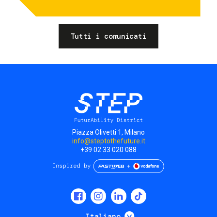
Tutti i comunicati
Piazza Olivetti 1, Milano
info@steptothefuture.it
+39 02 33 020 088
Social
menu
Mostra ulteriori
Italiano