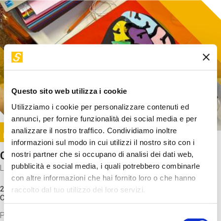
Questo sito web utilizza i cookie
Utilizziamo i cookie per personalizzare contenuti ed
annunci, per fornire funzionalità dei social media e per
Image
analizzare il nostro traffico. Condividiamo inoltre
SUNDAY@STEP
informazioni sul modo in cui utilizzi il nostro sito con i
Come funziona il cervello?
nostri partner che si occupano di analisi dei dati web,
pubblicità e social media, i quali potrebbero combinarle
Laboratorio
con altre informazioni che hai fornito loro o che hanno
20 Set 2026 / 11:15 - 13:00
raccolto dal tuo utilizzo dei loro servizi.
Costo
gratuito
Proveremo a costruire un cervello in cartoncino cercando di
Selezione