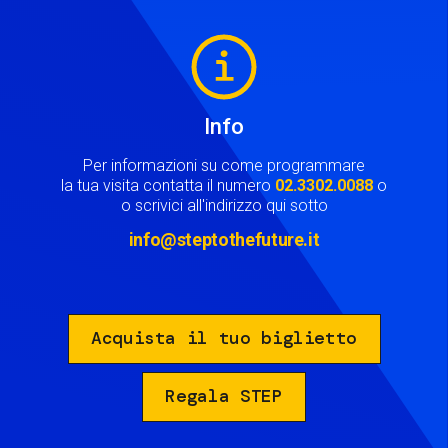
Image
Info
Per informazioni su come programmare
la tua visita contatta il numero
02.3302.0088
o
o scrivici all'indirizzo qui sotto
info@steptothefuture.it
Acquista il tuo biglietto
Regala STEP