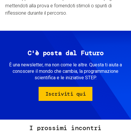
mettendoti alla prova e fornendoti stimoli o spunti di
riflessione durante il percorso.
C'è posta dal Futuro
È una newsletter, ma non come le altre. Questa ti aiuta a
conoscere il mondo che cambia, la programmazione
scientifica e le iniziative STEP.
Iscriviti qui
I prossimi incontri