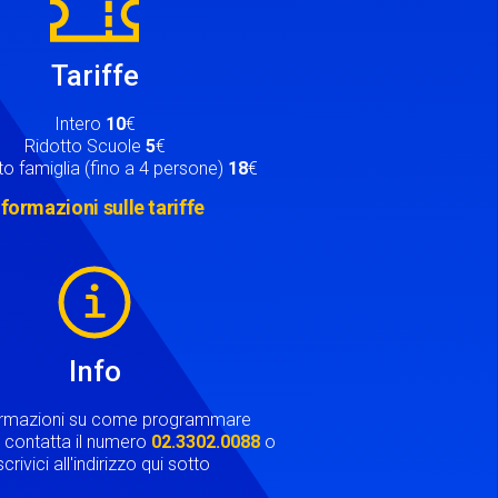
Tariffe
Intero
10
€
Ridotto Scuole
5
€
o famiglia (fino a 4 persone)
18
€
nformazioni sulle tariffe
Info
ormazioni su come programmare
ta contatta il numero
02.3302.0088
o
crivici all'indirizzo qui sotto