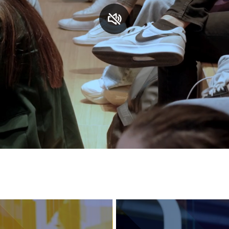
S
C
F