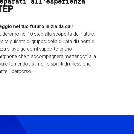
eparati all'esperienza
TEP
iaggio nel tuo futuro inizia da qui!
uideremo nei 10 step alla scoperta del Futuro.
isita guidata di gruppo della durata di un’ora e
za si svolge con il supporto di uno
rtphone che ti accompagnerà mettendoti alla
a e fornendoti stimoli o spunti di riflessione
nte il percorso.