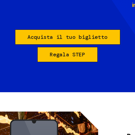
i
Acquista il tuo biglietto
Regala STEP