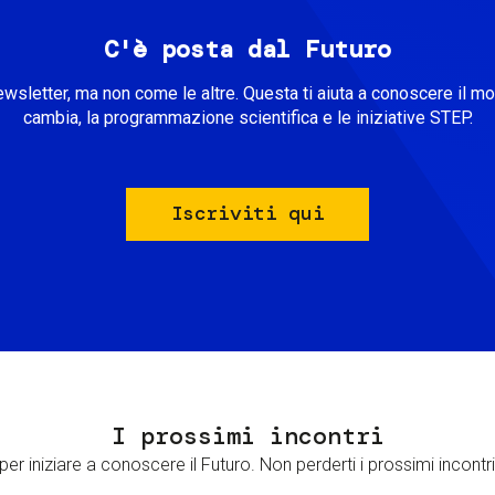
C'è posta dal Futuro
ewsletter, ma non come le altre. Questa ti aiuta a conoscere il m
cambia, la programmazione scientifica e le iniziative STEP.
Iscriviti qui
I prossimi incontri
er iniziare a conoscere il Futuro. Non perderti i prossimi incontri 