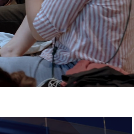
ervizi e accessibilità
Biglietti
ontatti
AQ
Immagine