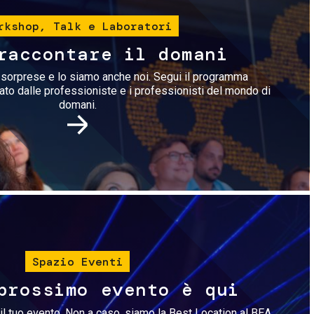
rkshop, Talk e Laboratori
raccontare il domani
i sorprese e lo siamo anche noi. Segui il programma
rato dalle professioniste e i professionisti del mondo di
domani.
Immagine
Spazio Eventi
prossimo evento è qui
il tuo evento. Non a caso, siamo la Best Location al BEA