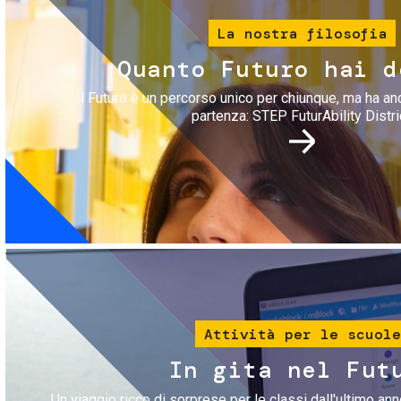
La nostra filosofia
Quanto Futuro hai d
Il Futuro è un percorso unico per chiunque, ma ha an
partenza: STEP FuturAbility Distri
Immagine
Attività per le scuole
In gita nel Fut
Un viaggio ricco di sorprese per le classi dall'ultimo anno