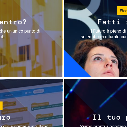
Wo
entro?
Fatti 
che un unico punto di
Il Futuro è pieno d
ct.
scientifico-culturale cu
uro
Il tuo 
 della primaria all'ultimo
Siamo pronti a ospitare 