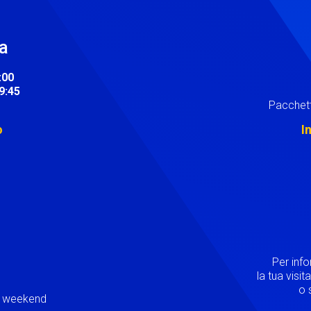
ra
:00
19:45
Pacchett
o
I
Image
Per inf
la tua visi
o s
ei weekend