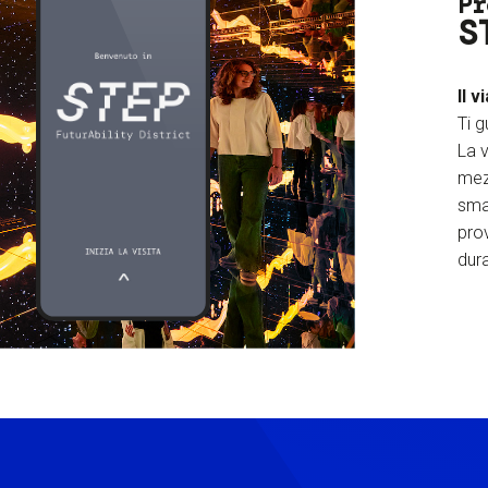
Pr
S
Il v
Ti g
La v
mez
sma
prov
dura