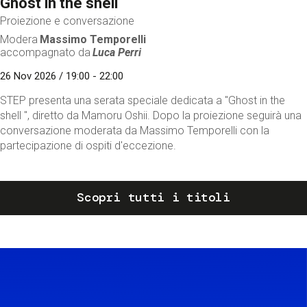
Ghost in the shell
Proiezione e conversazione
Modera
Massimo Temporelli
accompagnato da
Luca Perri
26 Nov 2026 / 19:00 - 22:00
STEP presenta una serata speciale dedicata a "Ghost in the
shell ", diretto da Mamoru Oshii. Dopo la proiezione seguirà una
conversazione moderata da Massimo Temporelli con la
partecipazione di ospiti d'eccezione.
Scopri tutti i titoli