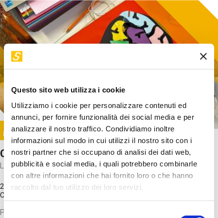
Questo sito web utilizza i cookie
Utilizziamo i cookie per personalizzare contenuti ed
annunci, per fornire funzionalità dei social media e per
Image
analizzare il nostro traffico. Condividiamo inoltre
SUNDAY@STEP
informazioni sul modo in cui utilizzi il nostro sito con i
Come funziona il cervello?
nostri partner che si occupano di analisi dei dati web,
pubblicità e social media, i quali potrebbero combinarle
Laboratorio
con altre informazioni che hai fornito loro o che hanno
20 Set 2026 / 11:15 - 13:00
raccolto dal tuo utilizzo dei loro servizi.
Costo
gratuito
Proveremo a costruire un cervello in cartoncino cercando di
Selezione