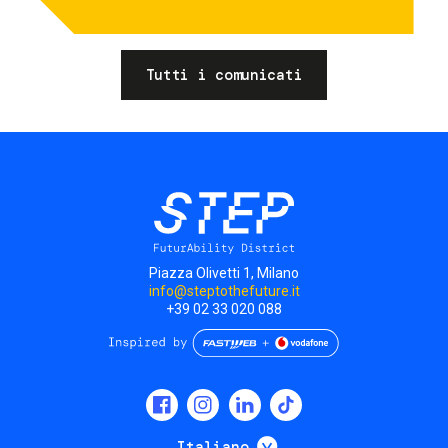
Tutti i comunicati
Piazza Olivetti 1, Milano
info@steptothefuture.it
+39 02 33 020 088
Social
menu
Mostra ulteriori
Italiano