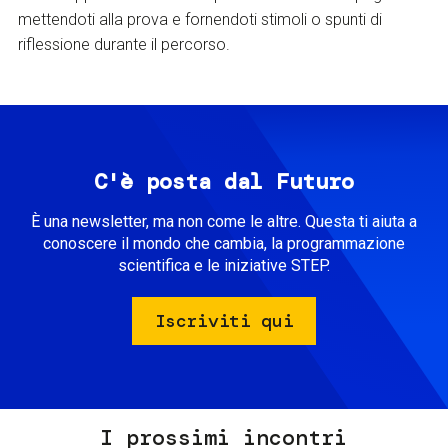
mettendoti alla prova e fornendoti stimoli o spunti di
riflessione durante il percorso.
C'è posta dal Futuro
È una newsletter, ma non come le altre. Questa ti aiuta a
conoscere il mondo che cambia, la programmazione
scientifica e le iniziative STEP.
Iscriviti qui
I prossimi incontri