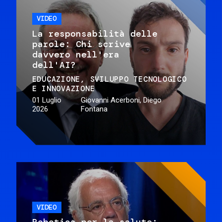
VIDEO
La responsabilità delle
parole: Chi scrive
davvero nell'era
dell'AI?
EDUCAZIONE
SVILUPPO TECNOLOGICO
E INNOVAZIONE
01 Luglio
Giovanni Acerboni, Diego
2026
Fontana
VIDEO
Robotica per la salute: