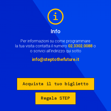
Image
Info
Per informazioni su come programmare
la tua visita contatta il numero
02.3302.0088
o
o scrivici all'indirizzo qui sotto
info@steptothefuture.it
Acquista il tuo biglietto
Regala STEP