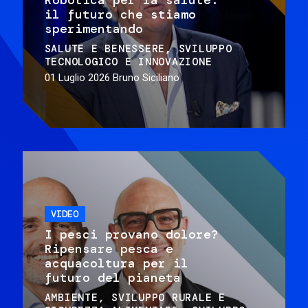
il futuro che stiamo
sperimentando
SALUTE E BENESSERE
SVILUPPO
TECNOLOGICO E INNOVAZIONE
01 Luglio 2026
Bruno Siciliano
VIDEO
I pesci provano dolore?
Ripensare pesca e
acquacoltura per il
futuro del pianeta
AMBIENTE
SVILUPPO RURALE E