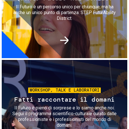
Il Futuro è un percorso unico per chiunque, ma ha
anche un unico punto di partenza: STEP FuturAbility
District.
Immagine
WORKSHOP, TALK E LABORATORI
Fatti raccontare il domani
Il Futuro è pieno di sorprese e lo siamo anche noi.
Segui il programma scientifico-culturale curato dalle
professioniste e i professionisti del mondo di
domani.