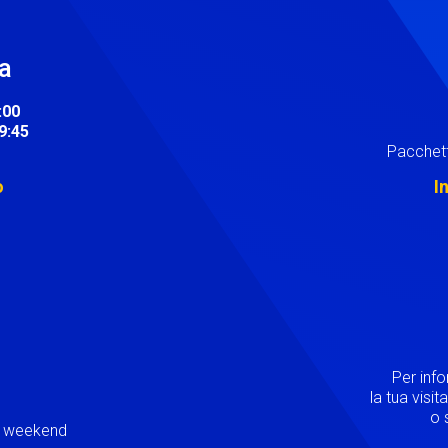
ra
:00
19:45
Pacchett
o
I
Image
Per inf
la tua visi
o s
ei weekend