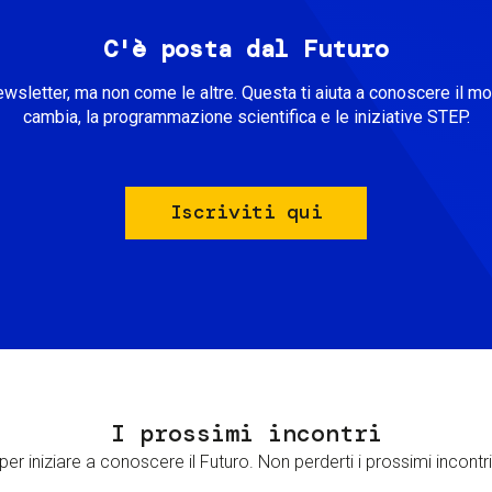
C'è posta dal Futuro
ewsletter, ma non come le altre. Questa ti aiuta a conoscere il m
cambia, la programmazione scientifica e le iniziative STEP.
Iscriviti qui
I prossimi incontri
er iniziare a conoscere il Futuro. Non perderti i prossimi incontri 