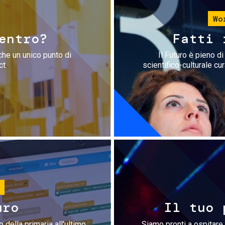
Wo
entro?
Fatti 
che un unico punto di
Il Futuro è pieno d
ct.
scientifico-culturale cu
uro
Il tuo 
 della primaria all'ultimo
Siamo pronti a ospitare 