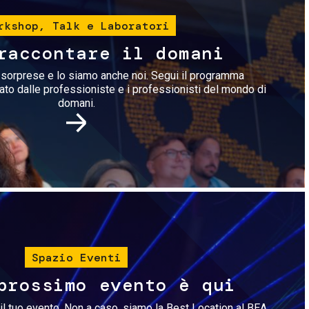
rkshop, Talk e Laboratori
raccontare il domani
i sorprese e lo siamo anche noi. Segui il programma
rato dalle professioniste e i professionisti del mondo di
domani.
Immagine
Spazio Eventi
prossimo evento è qui
il tuo evento. Non a caso, siamo la Best Location al BEA