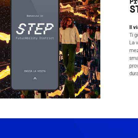
Pr
S
Il v
Ti g
La v
mez
sma
prov
dura