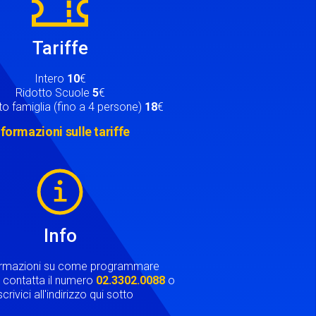
Tariffe
Intero
10
€
Ridotto Scuole
5
€
o famiglia (fino a 4 persone)
18
€
nformazioni sulle tariffe
Info
ormazioni su come programmare
ta contatta il numero
02.3302.0088
o
crivici all'indirizzo qui sotto