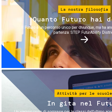
La nostra filosofia
Quanto Futuro hai d
Il Futuro è un percorso unico per chiunque, ma ha an
partenza: STEP FuturAbility Distri
Immagine
Attività per le scuole
In gita nel Fut
Un viaggio ricco di sorprese per le classi dall'ultimo anno