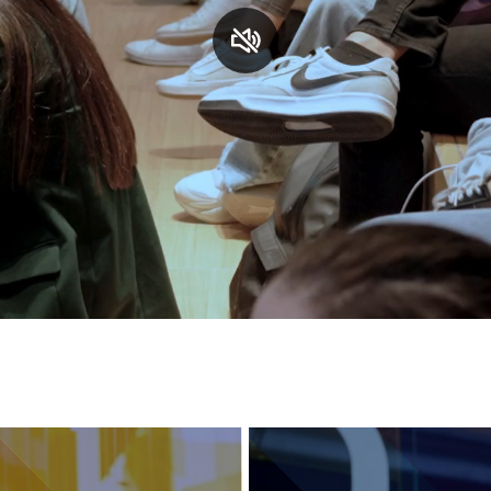
S
C
F