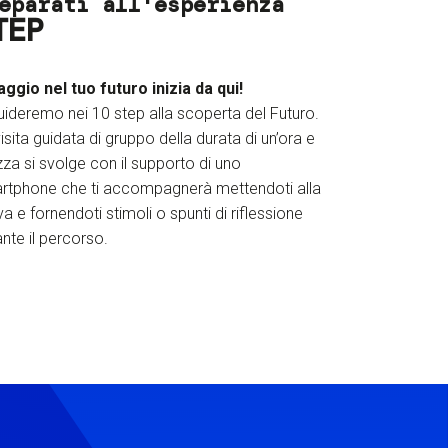
eparati all'esperienza
TEP
iaggio nel tuo futuro inizia da qui!
uideremo nei 10 step alla scoperta del Futuro.
isita guidata di gruppo della durata di un’ora e
za si svolge con il supporto di uno
rtphone che ti accompagnerà mettendoti alla
a e fornendoti stimoli o spunti di riflessione
nte il percorso.