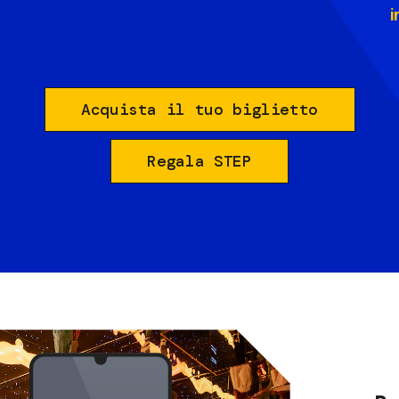
i
Acquista il tuo biglietto
Regala STEP