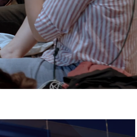
ervizi e accessibilità
Biglietti
ontatti
AQ
Immagine