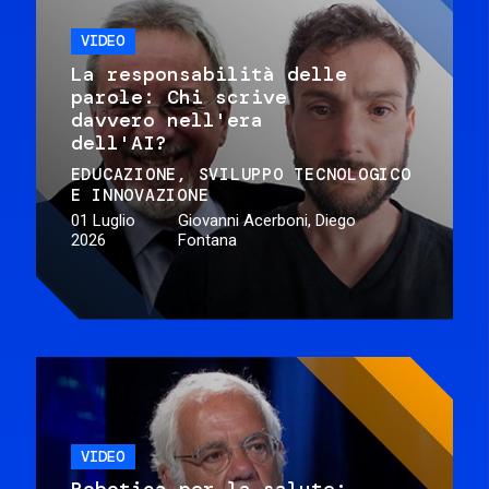
VIDEO
La responsabilità delle
parole: Chi scrive
davvero nell'era
dell'AI?
EDUCAZIONE
SVILUPPO TECNOLOGICO
E INNOVAZIONE
01 Luglio
Giovanni Acerboni, Diego
2026
Fontana
VIDEO
Robotica per la salute: