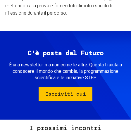
mettendoti alla prova e fornendoti stimoli o spunti di
riflessione durante il percorso.
C'è posta dal Futuro
È una newsletter, ma non come le altre. Questa ti aiuta a
conoscere il mondo che cambia, la programmazione
scientifica e le iniziative STEP.
Iscriviti qui
I prossimi incontri