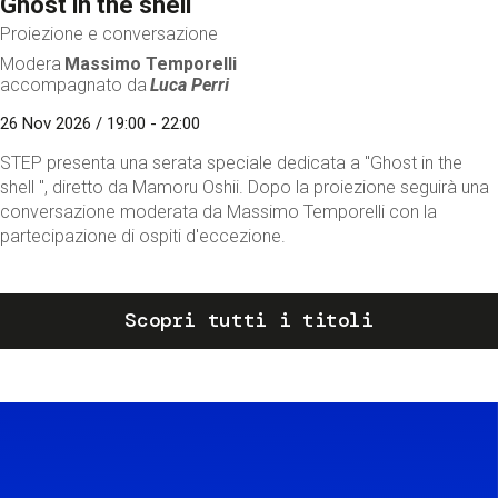
Ghost in the shell
Proiezione e conversazione
Modera
Massimo Temporelli
accompagnato da
Luca Perri
26 Nov 2026 / 19:00 - 22:00
STEP presenta una serata speciale dedicata a "Ghost in the
shell ", diretto da Mamoru Oshii. Dopo la proiezione seguirà una
conversazione moderata da Massimo Temporelli con la
partecipazione di ospiti d'eccezione.
Scopri tutti i titoli