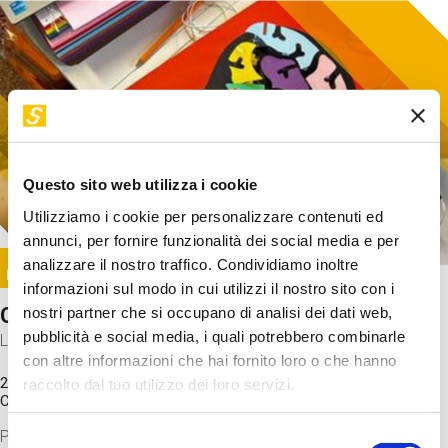
Questo sito web utilizza i cookie
Utilizziamo i cookie per personalizzare contenuti ed
annunci, per fornire funzionalità dei social media e per
Image
analizzare il nostro traffico. Condividiamo inoltre
SUNDAY@STEP
informazioni sul modo in cui utilizzi il nostro sito con i
Come funziona il cervello?
nostri partner che si occupano di analisi dei dati web,
pubblicità e social media, i quali potrebbero combinarle
Laboratorio
con altre informazioni che hai fornito loro o che hanno
20 Set 2026 / 11:15 - 13:00
raccolto dal tuo utilizzo dei loro servizi.
Costo
gratuito
Proveremo a costruire un cervello in cartoncino cercando di
Selezione