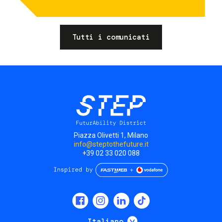
Tutti i comunicati
Piazza Olivetti 1, Milano
info@steptothefuture.it
+39 02 33 020 088
Social
menu
Mostra ulteriori
Italiano