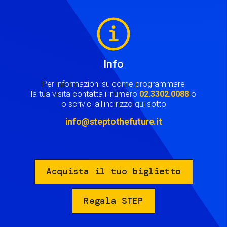
Image
Info
Per informazioni su come programmare
la tua visita contatta il numero
02.3302.0088
o
o scrivici all'indirizzo qui sotto
info@steptothefuture.it
Acquista il tuo biglietto
Regala STEP