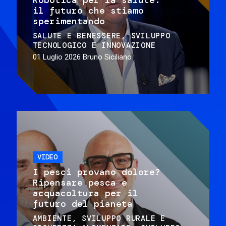
il futuro che stiamo
sperimentando
SALUTE E BENESSERE
SVILUPPO
TECNOLOGICO E INNOVAZIONE
01 Luglio 2026
Bruno Siciliano
VIDEO
I pesci provano dolore?
Ripensare pesca e
acquacoltura per il
futuro del pianeta
AMBIENTE
SVILUPPO RURALE E