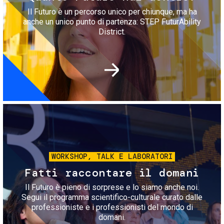
Il Futuro è un percorso unico per chiunque, ma ha
anche un unico punto di partenza: STEP FuturAbility
District.
Immagine
WORKSHOP, TALK E LABORATORI
Fatti raccontare il domani
Il Futuro è pieno di sorprese e lo siamo anche noi.
Segui il programma scientifico-culturale curato dalle
professioniste e i professionisti del mondo di
domani.