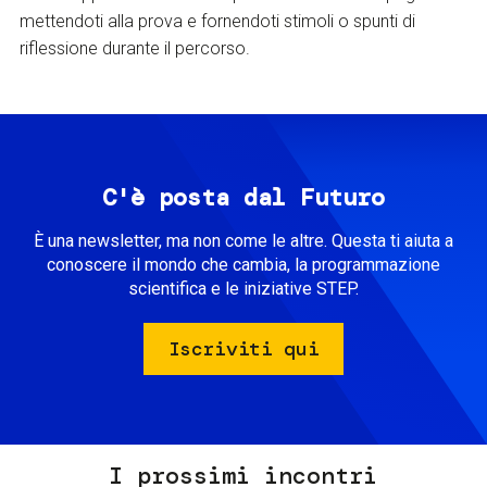
mettendoti alla prova e fornendoti stimoli o spunti di
riflessione durante il percorso.
C'è posta dal Futuro
È una newsletter, ma non come le altre. Questa ti aiuta a
conoscere il mondo che cambia, la programmazione
scientifica e le iniziative STEP.
Iscriviti qui
I prossimi incontri