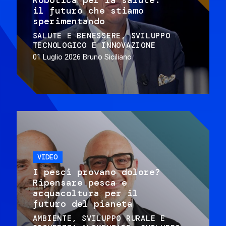
il futuro che stiamo
sperimentando
SALUTE E BENESSERE
SVILUPPO
TECNOLOGICO E INNOVAZIONE
01 Luglio 2026
Bruno Siciliano
VIDEO
I pesci provano dolore?
Ripensare pesca e
acquacoltura per il
futuro del pianeta
AMBIENTE
SVILUPPO RURALE E