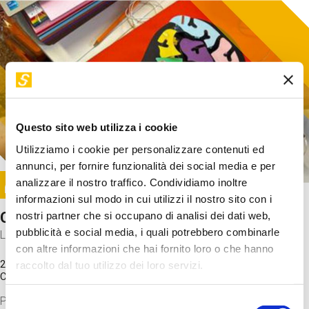
Questo sito web utilizza i cookie
Utilizziamo i cookie per personalizzare contenuti ed
annunci, per fornire funzionalità dei social media e per
Image
analizzare il nostro traffico. Condividiamo inoltre
SUNDAY@STEP
informazioni sul modo in cui utilizzi il nostro sito con i
Come funziona il cervello?
nostri partner che si occupano di analisi dei dati web,
pubblicità e social media, i quali potrebbero combinarle
Laboratorio
con altre informazioni che hai fornito loro o che hanno
20 Set 2026 / 11:15 - 13:00
raccolto dal tuo utilizzo dei loro servizi.
Costo
gratuito
Proveremo a costruire un cervello in cartoncino cercando di
Selezione