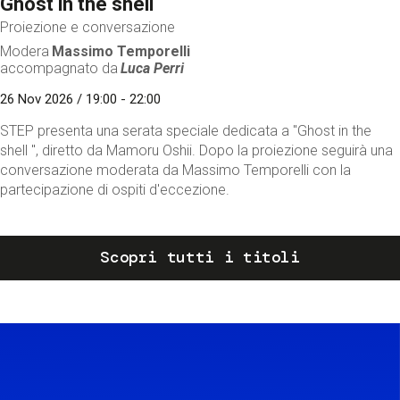
Ghost in the shell
Proiezione e conversazione
Modera
Massimo Temporelli
accompagnato da
Luca Perri
26 Nov 2026 / 19:00 - 22:00
STEP presenta una serata speciale dedicata a "Ghost in the
shell ", diretto da Mamoru Oshii. Dopo la proiezione seguirà una
conversazione moderata da Massimo Temporelli con la
partecipazione di ospiti d'eccezione.
Scopri tutti i titoli