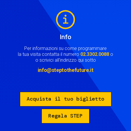
Image
Info
Per informazioni su come programmare
la tua visita contatta il numero
02.3302.0088
o
o scrivici all'indirizzo qui sotto
info@steptothefuture.it
Acquista il tuo biglietto
Regala STEP