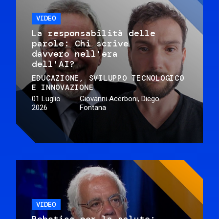
VIDEO
La responsabilità delle
parole: Chi scrive
davvero nell'era
dell'AI?
EDUCAZIONE
SVILUPPO TECNOLOGICO
E INNOVAZIONE
01 Luglio
Giovanni Acerboni, Diego
2026
Fontana
VIDEO
Robotica per la salute: