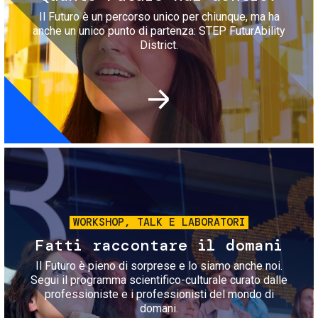
Il Futuro è un percorso unico per chiunque, ma ha
anche un unico punto di partenza: STEP FuturAbility
District.
Immagine
WORKSHOP, TALK E LABORATORI
Fatti raccontare il domani
Il Futuro è pieno di sorprese e lo siamo anche noi.
Segui il programma scientifico-culturale curato dalle
professioniste e i professionisti del mondo di
domani.