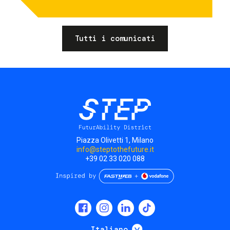
Tutti i comunicati
Piazza Olivetti 1, Milano
info@steptothefuture.it
+39 02 33 020 088
Social
menu
Mostra ulteriori
Italiano