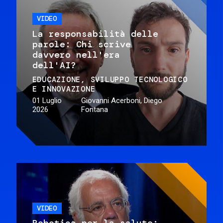
VIDEO
La responsabilità delle
parole: Chi scrive
davvero nell'era
dell'AI?
EDUCAZIONE
SVILUPPO TECNOLOGICO
E INNOVAZIONE
01 Luglio
Giovanni Acerboni, Diego
2026
Fontana
VIDEO
Robotica per la salute: