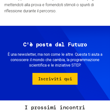
mettendoti alla prova e fornendoti stimoli o spunti di
riflessione durante il percorso.
C'è posta dal Futuro
È una newsletter, ma non come le altre. Questa ti aiuta a
conoscere il mondo che cambia, la programmazione
scientifica e le iniziative STEP.
Iscriviti qui
I prossimi incontri