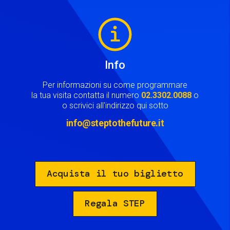
Image
Info
Per informazioni su come programmare
la tua visita contatta il numero
02.3302.0088
o
o scrivici all'indirizzo qui sotto
info@steptothefuture.it
Acquista il tuo biglietto
Regala STEP