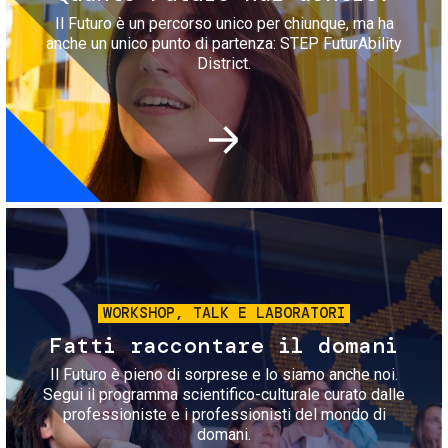
Il Futuro è un percorso unico per chiunque, ma ha
anche un unico punto di partenza: STEP FuturAbility
District.
Immagine
WORKSHOP, TALK E LABORATORI
Fatti raccontare il domani
Il Futuro è pieno di sorprese e lo siamo anche noi.
Segui il programma scientifico-culturale curato dalle
professioniste e i professionisti del mondo di
domani.