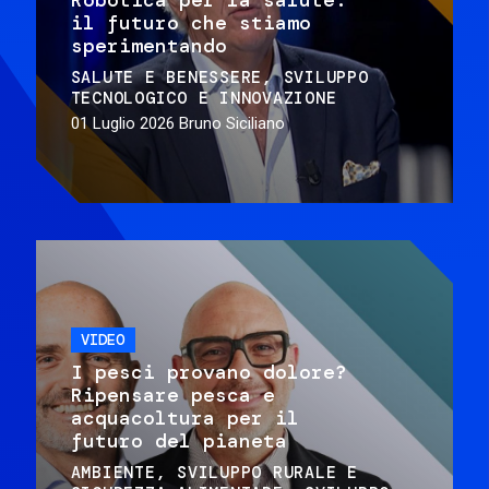
il futuro che stiamo
sperimentando
SALUTE E BENESSERE
SVILUPPO
TECNOLOGICO E INNOVAZIONE
01 Luglio 2026
Bruno Siciliano
VIDEO
I pesci provano dolore?
Ripensare pesca e
acquacoltura per il
futuro del pianeta
AMBIENTE
SVILUPPO RURALE E