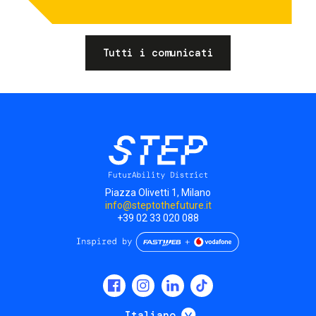
Tutti i comunicati
Piazza Olivetti 1, Milano
info@steptothefuture.it
+39 02 33 020 088
Social
menu
Mostra ulteriori
Italiano