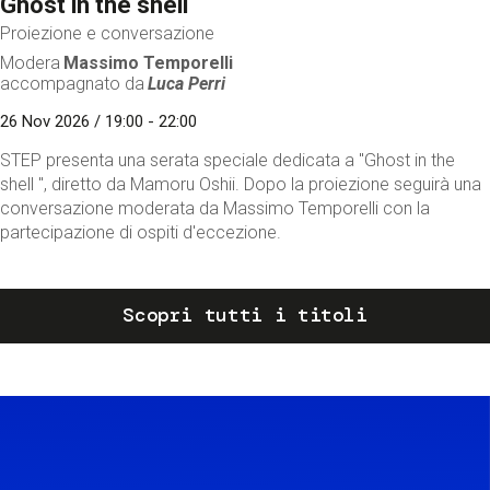
Ghost in the shell
Proiezione e conversazione
Modera
Massimo Temporelli
accompagnato da
Luca Perri
26 Nov 2026 / 19:00 - 22:00
STEP presenta una serata speciale dedicata a "Ghost in the
shell ", diretto da Mamoru Oshii. Dopo la proiezione seguirà una
conversazione moderata da Massimo Temporelli con la
partecipazione di ospiti d'eccezione.
Scopri tutti i titoli