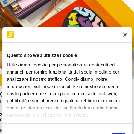
Questo sito web utilizza i cookie
Utilizziamo i cookie per personalizzare contenuti ed
annunci, per fornire funzionalità dei social media e per
Image
analizzare il nostro traffico. Condividiamo inoltre
SUNDAY@STEP
informazioni sul modo in cui utilizzi il nostro sito con i
Come funziona il cervello?
nostri partner che si occupano di analisi dei dati web,
pubblicità e social media, i quali potrebbero combinarle
Laboratorio
con altre informazioni che hai fornito loro o che hanno
20 Set 2026 / 11:15 - 13:00
raccolto dal tuo utilizzo dei loro servizi.
Costo
gratuito
Proveremo a costruire un cervello in cartoncino cercando di
Selezione