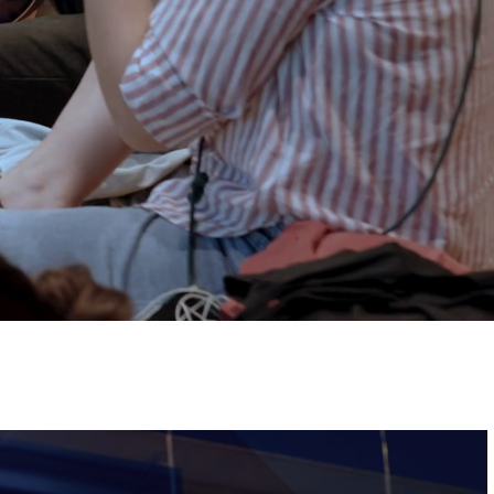
ervizi e accessibilità
Biglietti
ontatti
AQ
Immagine