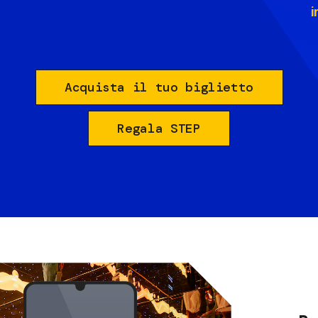
i
Acquista il tuo biglietto
Regala STEP