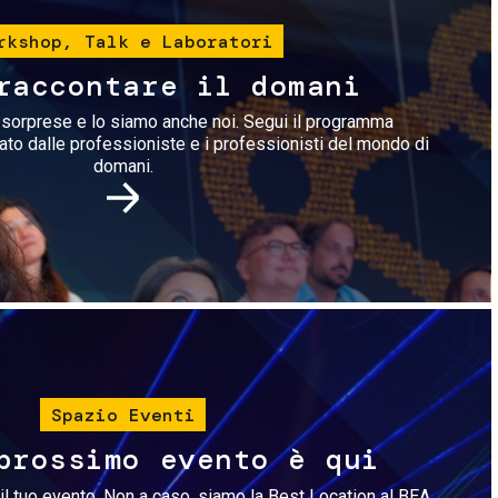
rkshop, Talk e Laboratori
raccontare il domani
i sorprese e lo siamo anche noi. Segui il programma
rato dalle professioniste e i professionisti del mondo di
domani.
Immagine
Spazio Eventi
prossimo evento è qui
il tuo evento. Non a caso, siamo la Best Location al BEA