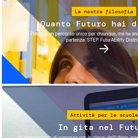
La nostra filosofia
Quanto Futuro hai d
Il Futuro è un percorso unico per chiunque, ma ha an
partenza: STEP FuturAbility Distri
Immagine
Attività per le scuole
In gita nel Fut
Un viaggio ricco di sorprese per le classi dall'ultimo anno