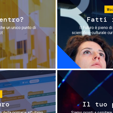
Wo
entro?
Fatti 
che un unico punto di
Il Futuro è pieno d
ct.
scientifico-culturale cu
uro
Il tuo 
 della primaria all'ultimo
Siamo pronti a ospitare 