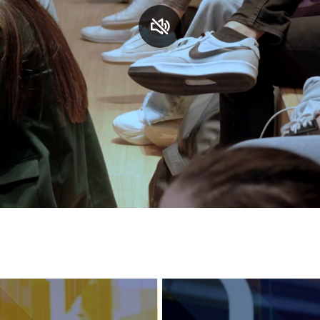
S
C
F