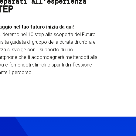
eparati all'esperienza
TEP
iaggio nel tuo futuro inizia da qui!
uideremo nei 10 step alla scoperta del Futuro.
isita guidata di gruppo della durata di un’ora e
za si svolge con il supporto di uno
rtphone che ti accompagnerà mettendoti alla
a e fornendoti stimoli o spunti di riflessione
nte il percorso.