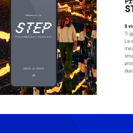
Pr
S
Il v
Ti g
La v
mez
sma
prov
dura