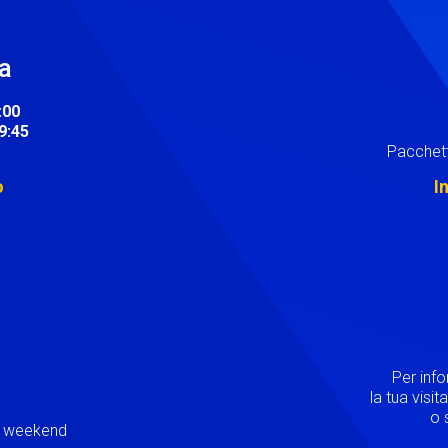
ra
:00
19:45
Pacchett
o
I
Image
Per inf
la tua visi
o s
ei weekend