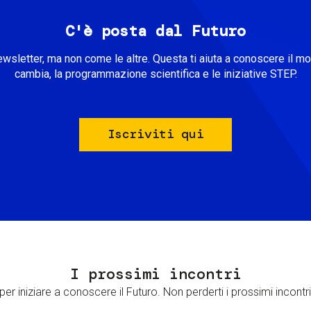
C'è posta dal Futuro
ewsletter, ma non come le altre. Questa ti aiuta a conoscere il m
cambia, la programmazione scientifica e le iniziative STEP.
Iscriviti qui
I prossimi incontri
er iniziare a conoscere il Futuro. Non perderti i prossimi incontri 