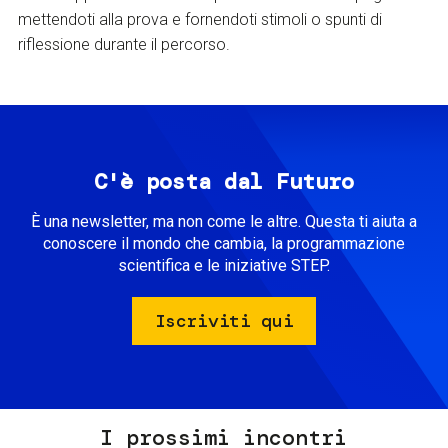
mettendoti alla prova e fornendoti stimoli o spunti di
riflessione durante il percorso.
C'è posta dal Futuro
È una newsletter, ma non come le altre. Questa ti aiuta a
conoscere il mondo che cambia, la programmazione
scientifica e le iniziative STEP.
Iscriviti qui
I prossimi incontri