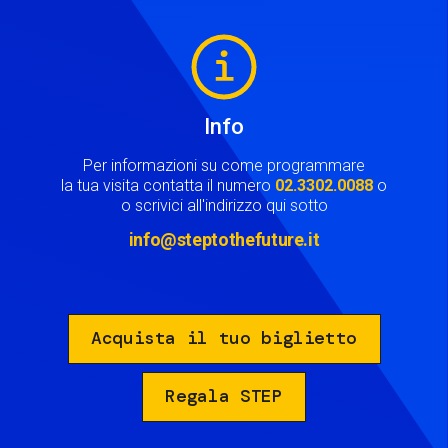
Image
Info
Per informazioni su come programmare
la tua visita contatta il numero
02.3302.0088
o
o scrivici all'indirizzo qui sotto
info@steptothefuture.it
Acquista il tuo biglietto
Regala STEP