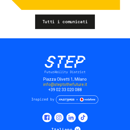
Tutti i comunicati
Piazza Olivetti 1, Milano
info@steptothefuture.it
+39 02 33 020 088
Social
menu
Mostra ulteriori
Italiano