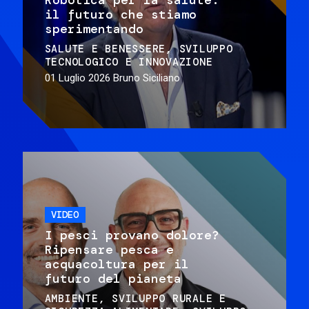
il futuro che stiamo
sperimentando
SALUTE E BENESSERE
SVILUPPO
TECNOLOGICO E INNOVAZIONE
01 Luglio 2026
Bruno Siciliano
VIDEO
I pesci provano dolore?
Ripensare pesca e
acquacoltura per il
futuro del pianeta
AMBIENTE
SVILUPPO RURALE E