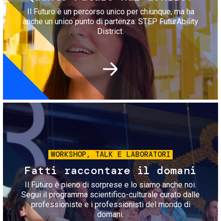
Il Futuro è un percorso unico per chiunque, ma ha
anche un unico punto di partenza: STEP FuturAbility
District.
Immagine
WORKSHOP, TALK E LABORATORI
Fatti raccontare il domani
Il Futuro è pieno di sorprese e lo siamo anche noi.
Segui il programma scientifico-culturale curato dalle
professioniste e i professionisti del mondo di
domani.