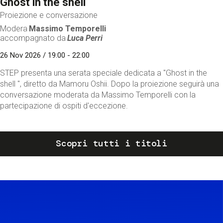
Ghost in the shell
Proiezione e conversazione
Modera
Massimo Temporelli
accompagnato da
Luca Perri
26 Nov 2026 / 19:00 - 22:00
STEP presenta una serata speciale dedicata a "Ghost in the
shell ", diretto da Mamoru Oshii. Dopo la proiezione seguirà una
conversazione moderata da Massimo Temporelli con la
partecipazione di ospiti d'eccezione.
Scopri tutti i titoli