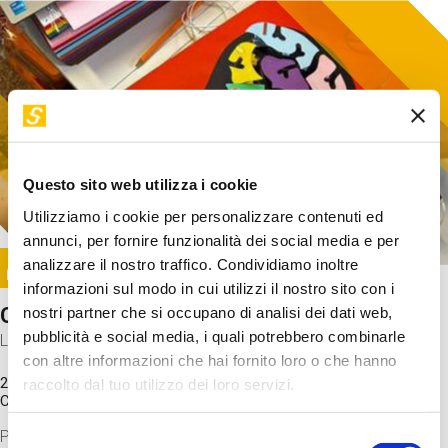
Questo sito web utilizza i cookie
Utilizziamo i cookie per personalizzare contenuti ed
annunci, per fornire funzionalità dei social media e per
Image
analizzare il nostro traffico. Condividiamo inoltre
SUNDAY@STEP
informazioni sul modo in cui utilizzi il nostro sito con i
Come funziona il cervello?
nostri partner che si occupano di analisi dei dati web,
pubblicità e social media, i quali potrebbero combinarle
Laboratorio
con altre informazioni che hai fornito loro o che hanno
20 Set 2026 / 11:15 - 13:00
raccolto dal tuo utilizzo dei loro servizi.
Costo
gratuito
Proveremo a costruire un cervello in cartoncino cercando di
Selezione