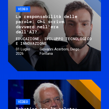
VIDEO
La responsabilità delle
parole: Chi scrive
davvero nell'era
dell'AI?
EDUCAZIONE
SVILUPPO TECNOLOGICO
E INNOVAZIONE
01 Luglio
Giovanni Acerboni, Diego
2026
Fontana
VIDEO
Robotica per la salute: