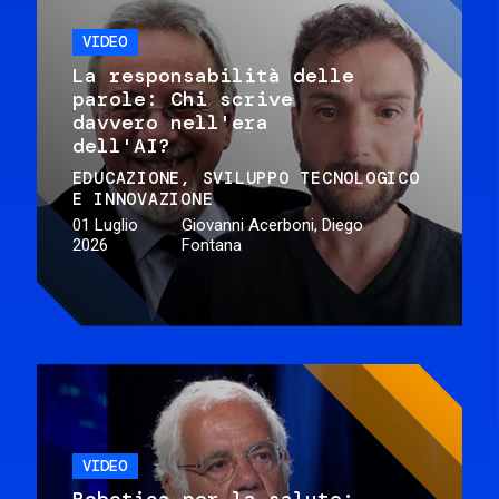
VIDEO
La responsabilità delle
parole: Chi scrive
davvero nell'era
dell'AI?
EDUCAZIONE
SVILUPPO TECNOLOGICO
E INNOVAZIONE
01 Luglio
Giovanni Acerboni, Diego
2026
Fontana
VIDEO
Robotica per la salute: