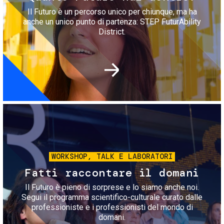
Il Futuro è un percorso unico per chiunque, ma ha
anche un unico punto di partenza: STEP FuturAbility
District.
Immagine
WORKSHOP, TALK E LABORATORI
Fatti raccontare il domani
Il Futuro è pieno di sorprese e lo siamo anche noi.
Segui il programma scientifico-culturale curato dalle
professioniste e i professionisti del mondo di
domani.