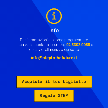
Image
Info
Per informazioni su come programmare
la tua visita contatta il numero
02.3302.0088
o
o scrivici all'indirizzo qui sotto
info@steptothefuture.it
Acquista il tuo biglietto
Regala STEP