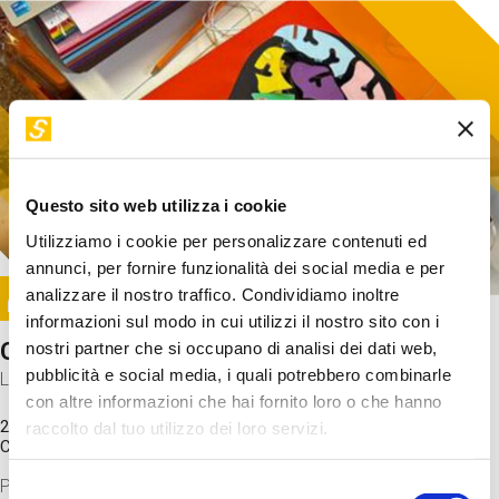
Questo sito web utilizza i cookie
Utilizziamo i cookie per personalizzare contenuti ed
annunci, per fornire funzionalità dei social media e per
Image
analizzare il nostro traffico. Condividiamo inoltre
SUNDAY@STEP
informazioni sul modo in cui utilizzi il nostro sito con i
Come funziona il cervello?
nostri partner che si occupano di analisi dei dati web,
pubblicità e social media, i quali potrebbero combinarle
Laboratorio
con altre informazioni che hai fornito loro o che hanno
20 Set 2026 / 11:15 - 13:00
raccolto dal tuo utilizzo dei loro servizi.
Costo
gratuito
Proveremo a costruire un cervello in cartoncino cercando di
Selezione