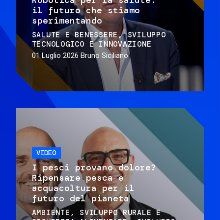
il futuro che stiamo
sperimentando
SALUTE E BENESSERE
SVILUPPO
TECNOLOGICO E INNOVAZIONE
01 Luglio 2026
Bruno Siciliano
VIDEO
I pesci provano dolore?
Ripensare pesca e
acquacoltura per il
futuro del pianeta
AMBIENTE
SVILUPPO RURALE E