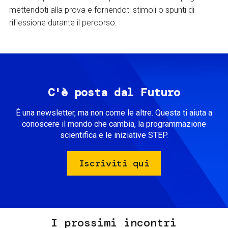
mettendoti alla prova e fornendoti stimoli o spunti di
riflessione durante il percorso.
C'è posta dal Futuro
È una newsletter, ma non come le altre. Questa ti aiuta a
conoscere il mondo che cambia, la programmazione
scientifica e le iniziative STEP.
Iscriviti qui
I prossimi incontri