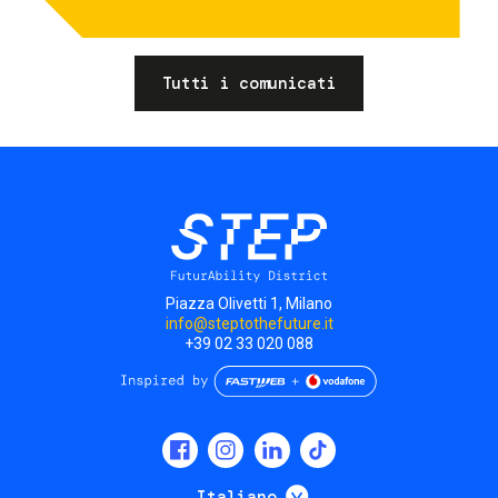
Tutti i comunicati
Piazza Olivetti 1, Milano
info@steptothefuture.it
+39 02 33 020 088
Social
menu
Mostra ulteriori
Italiano