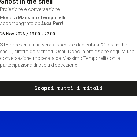
Ghost in the shell
Proiezione e conversazione
Modera
Massimo Temporelli
accompagnato da
Luca Perri
26 Nov 2026 / 19:00 - 22:00
STEP presenta una serata speciale dedicata a "Ghost in the
shell ", diretto da Mamoru Oshii. Dopo la proiezione seguirà una
conversazione moderata da Massimo Temporelli con la
partecipazione di ospiti d'eccezione.
Scopri tutti i titoli