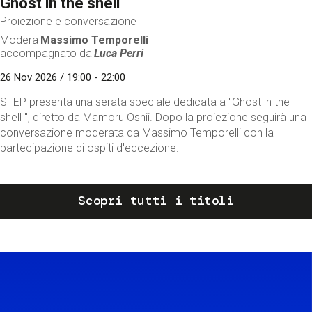
Ghost in the shell
Proiezione e conversazione
Modera
Massimo Temporelli
accompagnato da
Luca Perri
26 Nov 2026 / 19:00 - 22:00
STEP presenta una serata speciale dedicata a "Ghost in the
shell ", diretto da Mamoru Oshii. Dopo la proiezione seguirà una
conversazione moderata da Massimo Temporelli con la
partecipazione di ospiti d'eccezione.
Scopri tutti i titoli