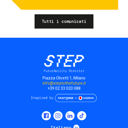
Tutti i comunicati
Piazza Olivetti 1, Milano
info@steptothefuture.it
+39 02 33 020 088
Social
menu
Mostra ulteriori
Italiano