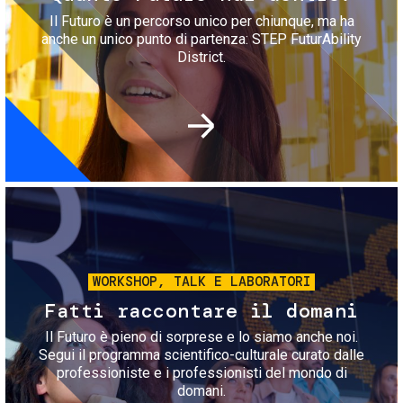
Il Futuro è un percorso unico per chiunque, ma ha
anche un unico punto di partenza: STEP FuturAbility
District.
Immagine
WORKSHOP, TALK E LABORATORI
Fatti raccontare il domani
Il Futuro è pieno di sorprese e lo siamo anche noi.
Segui il programma scientifico-culturale curato dalle
professioniste e i professionisti del mondo di
domani.