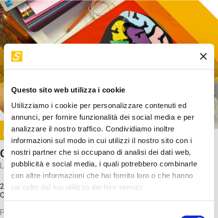
Questo sito web utilizza i cookie
Utilizziamo i cookie per personalizzare contenuti ed
annunci, per fornire funzionalità dei social media e per
Image
analizzare il nostro traffico. Condividiamo inoltre
SUNDAY@STEP
informazioni sul modo in cui utilizzi il nostro sito con i
Come funziona il cervello?
nostri partner che si occupano di analisi dei dati web,
pubblicità e social media, i quali potrebbero combinarle
Laboratorio
con altre informazioni che hai fornito loro o che hanno
20 Set 2026 / 11:15 - 13:00
raccolto dal tuo utilizzo dei loro servizi.
Costo
gratuito
Proveremo a costruire un cervello in cartoncino cercando di
Selezione