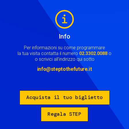
Image
Info
Per informazioni su come programmare
la tua visita contatta il numero
02.3302.0088
o
o scrivici all'indirizzo qui sotto
info@steptothefuture.it
Acquista il tuo biglietto
Regala STEP