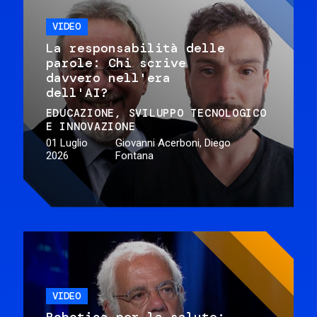
VIDEO
La responsabilità delle
parole: Chi scrive
davvero nell'era
dell'AI?
EDUCAZIONE
SVILUPPO TECNOLOGICO
E INNOVAZIONE
01 Luglio
Giovanni Acerboni, Diego
2026
Fontana
VIDEO
Robotica per la salute: