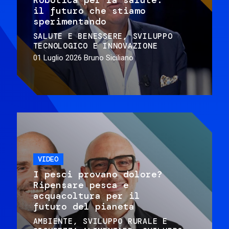
il futuro che stiamo
sperimentando
SALUTE E BENESSERE
SVILUPPO
TECNOLOGICO E INNOVAZIONE
01 Luglio 2026
Bruno Siciliano
VIDEO
I pesci provano dolore?
Ripensare pesca e
acquacoltura per il
futuro del pianeta
AMBIENTE
SVILUPPO RURALE E