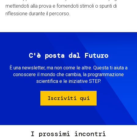
mettendoti alla prova e fornendoti stimoli o spunti di
riflessione durante il percorso.
C'è posta dal Futuro
È una newsletter, ma non come le altre. Questa ti aiuta a
conoscere il mondo che cambia, la programmazione
scientifica e le iniziative STEP.
Iscriviti qui
I prossimi incontri