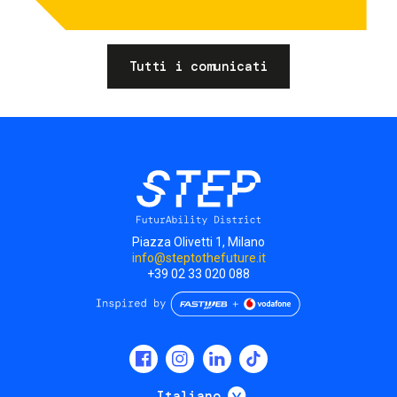
Tutti i comunicati
Piazza Olivetti 1, Milano
info@steptothefuture.it
+39 02 33 020 088
Social
menu
Mostra ulteriori
Italiano