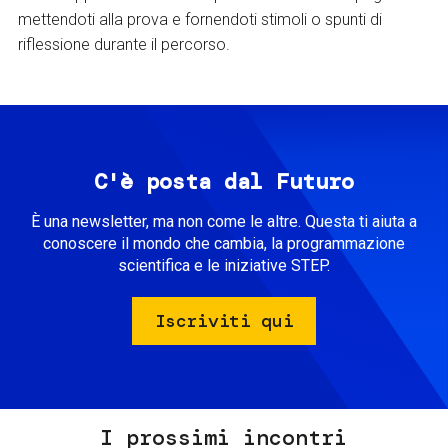
mettendoti alla prova e fornendoti stimoli o spunti di
riflessione durante il percorso.
C'è posta dal Futuro
È una newsletter, ma non come le altre. Questa ti aiuta a
conoscere il mondo che cambia, la programmazione
scientifica e le iniziative STEP.
Iscriviti qui
I prossimi incontri