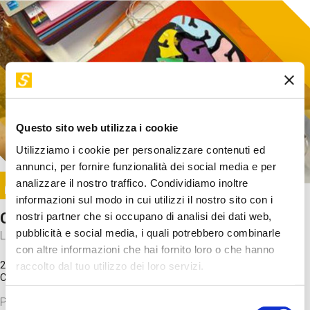
Questo sito web utilizza i cookie
Utilizziamo i cookie per personalizzare contenuti ed
annunci, per fornire funzionalità dei social media e per
Image
analizzare il nostro traffico. Condividiamo inoltre
SUNDAY@STEP
informazioni sul modo in cui utilizzi il nostro sito con i
Come funziona il cervello?
nostri partner che si occupano di analisi dei dati web,
pubblicità e social media, i quali potrebbero combinarle
Laboratorio
con altre informazioni che hai fornito loro o che hanno
20 Set 2026 / 11:15 - 13:00
raccolto dal tuo utilizzo dei loro servizi.
Costo
gratuito
Proveremo a costruire un cervello in cartoncino cercando di
Selezione