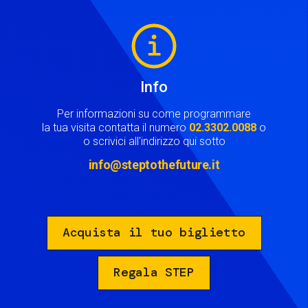
Image
Info
Per informazioni su come programmare
la tua visita contatta il numero
02.3302.0088
o
o scrivici all'indirizzo qui sotto
info@steptothefuture.it
Acquista il tuo biglietto
Regala STEP