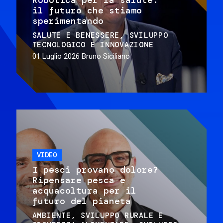
il futuro che stiamo
sperimentando
SALUTE E BENESSERE
SVILUPPO
TECNOLOGICO E INNOVAZIONE
01 Luglio 2026
Bruno Siciliano
VIDEO
I pesci provano dolore?
Ripensare pesca e
acquacoltura per il
futuro del pianeta
AMBIENTE
SVILUPPO RURALE E