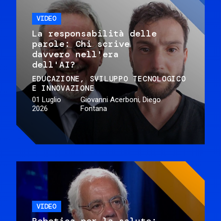
VIDEO
La responsabilità delle
parole: Chi scrive
davvero nell'era
dell'AI?
EDUCAZIONE
SVILUPPO TECNOLOGICO
E INNOVAZIONE
01 Luglio
Giovanni Acerboni, Diego
2026
Fontana
VIDEO
Robotica per la salute: