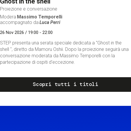
Ghost in the shell
Proiezione e conversazione
Modera
Massimo Temporelli
accompagnato da
Luca Perri
26 Nov 2026 / 19:00 - 22:00
STEP presenta una serata speciale dedicata a "Ghost in the
shell ", diretto da Mamoru Oshii. Dopo la proiezione seguirà una
conversazione moderata da Massimo Temporelli con la
partecipazione di ospiti d'eccezione.
Scopri tutti i titoli