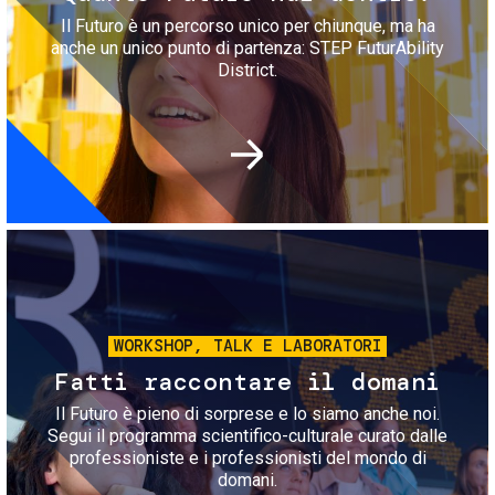
Il Futuro è un percorso unico per chiunque, ma ha
anche un unico punto di partenza: STEP FuturAbility
District.
Immagine
WORKSHOP, TALK E LABORATORI
Fatti raccontare il domani
Il Futuro è pieno di sorprese e lo siamo anche noi.
Segui il programma scientifico-culturale curato dalle
professioniste e i professionisti del mondo di
domani.