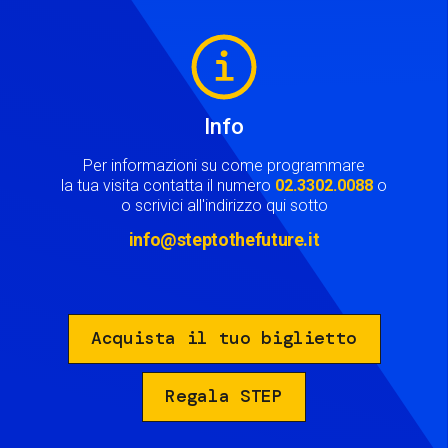
Image
Info
Per informazioni su come programmare
la tua visita contatta il numero
02.3302.0088
o
o scrivici all'indirizzo qui sotto
info@steptothefuture.it
Acquista il tuo biglietto
Regala STEP