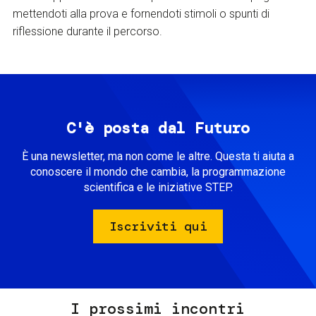
mettendoti alla prova e fornendoti stimoli o spunti di
riflessione durante il percorso.
C'è posta dal Futuro
È una newsletter, ma non come le altre. Questa ti aiuta a
conoscere il mondo che cambia, la programmazione
scientifica e le iniziative STEP.
Iscriviti qui
I prossimi incontri