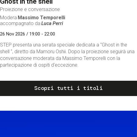
Ghost in the shell
Proiezione e conversazione
Modera
Massimo Temporelli
accompagnato da
Luca Perri
26 Nov 2026 / 19:00 - 22:00
STEP presenta una serata speciale dedicata a "Ghost in the
shell ", diretto da Mamoru Oshii. Dopo la proiezione seguirà una
conversazione moderata da Massimo Temporelli con la
partecipazione di ospiti d'eccezione.
Scopri tutti i titoli