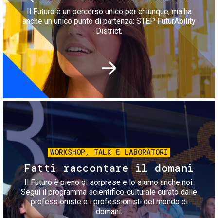
Il Futuro è un percorso unico per chiunque, ma ha
anche un unico punto di partenza: STEP FuturAbility
District.
Immagine
WORKSHOP, TALK E LABORATORI
Fatti raccontare il domani
Il Futuro è pieno di sorprese e lo siamo anche noi.
Segui il programma scientifico-culturale curato dalle
professioniste e i professionisti del mondo di
domani.