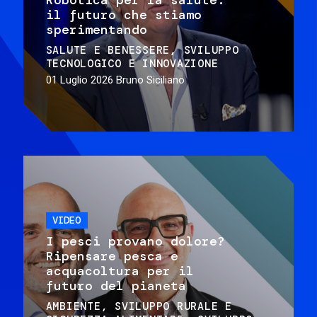
il futuro che stiamo
sperimentando
SALUTE E BENESSERE
SVILUPPO
TECNOLOGICO E INNOVAZIONE
01 Luglio 2026
Bruno Siciliano
VIDEO
I pesci provano dolore?
Ripensare pesca e
acquacoltura per il
futuro del pianeta
AMBIENTE
SVILUPPO RURALE E