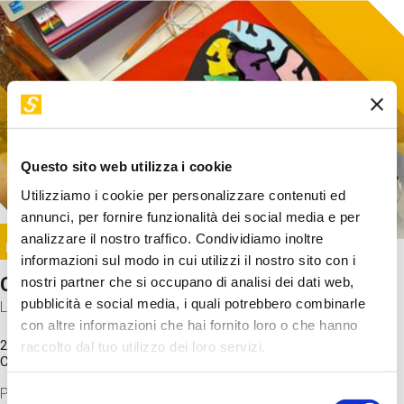
Questo sito web utilizza i cookie
Utilizziamo i cookie per personalizzare contenuti ed
annunci, per fornire funzionalità dei social media e per
Image
analizzare il nostro traffico. Condividiamo inoltre
SUNDAY@STEP
informazioni sul modo in cui utilizzi il nostro sito con i
Come funziona il cervello?
nostri partner che si occupano di analisi dei dati web,
pubblicità e social media, i quali potrebbero combinarle
Laboratorio
con altre informazioni che hai fornito loro o che hanno
20 Set 2026 / 11:15 - 13:00
raccolto dal tuo utilizzo dei loro servizi.
Costo
gratuito
Proveremo a costruire un cervello in cartoncino cercando di
Selezione