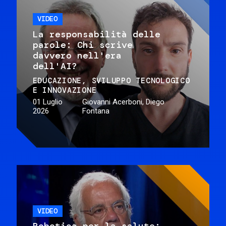
VIDEO
La responsabilità delle
parole: Chi scrive
davvero nell'era
dell'AI?
EDUCAZIONE
SVILUPPO TECNOLOGICO
E INNOVAZIONE
01 Luglio
Giovanni Acerboni, Diego
2026
Fontana
VIDEO
Robotica per la salute: