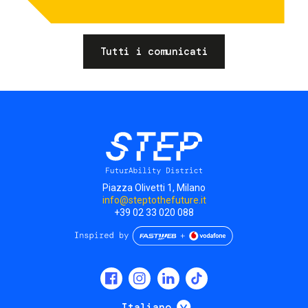
Tutti i comunicati
Piazza Olivetti 1, Milano
info@steptothefuture.it
+39 02 33 020 088
Social
menu
Mostra ulteriori
Italiano