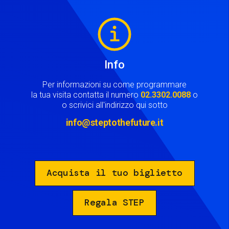
Image
Info
Per informazioni su come programmare
la tua visita contatta il numero
02.3302.0088
o
o scrivici all'indirizzo qui sotto
info@steptothefuture.it
Acquista il tuo biglietto
Regala STEP