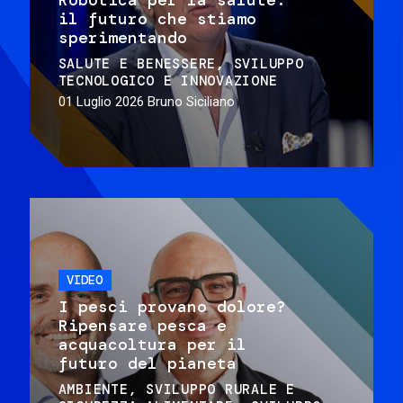
il futuro che stiamo
sperimentando
SALUTE E BENESSERE
SVILUPPO
TECNOLOGICO E INNOVAZIONE
01 Luglio 2026
Bruno Siciliano
VIDEO
I pesci provano dolore?
Ripensare pesca e
acquacoltura per il
futuro del pianeta
AMBIENTE
SVILUPPO RURALE E