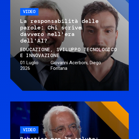
VIDEO
La responsabilità delle
parole: Chi scrive
davvero nell'era
dell'AI?
EDUCAZIONE
SVILUPPO TECNOLOGICO
E INNOVAZIONE
01 Luglio
Giovanni Acerboni, Diego
2026
Fontana
VIDEO
Robotica per la salute: