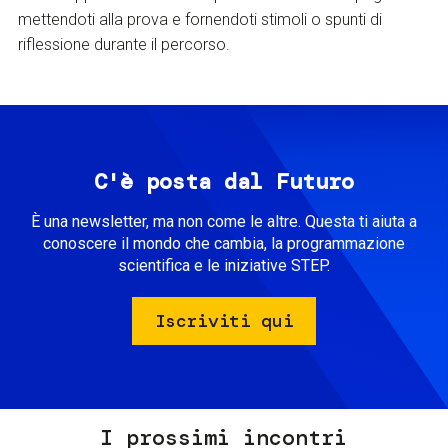
mettendoti alla prova e fornendoti stimoli o spunti di
riflessione durante il percorso.
C'è posta dal Futuro
È una newsletter, ma non come le altre. Questa ti aiuta a
conoscere il mondo che cambia, la programmazione
scientifica e le iniziative STEP.
Iscriviti qui
I prossimi incontri