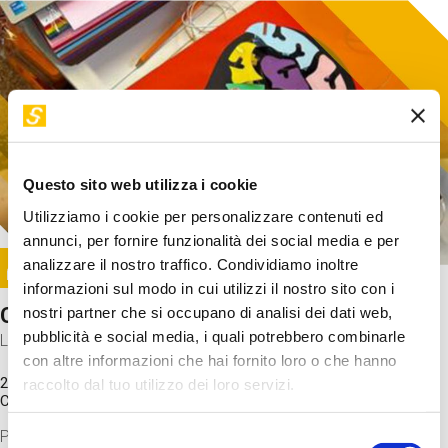
Questo sito web utilizza i cookie
Utilizziamo i cookie per personalizzare contenuti ed
annunci, per fornire funzionalità dei social media e per
Image
analizzare il nostro traffico. Condividiamo inoltre
SUNDAY@STEP
informazioni sul modo in cui utilizzi il nostro sito con i
Come funziona il cervello?
nostri partner che si occupano di analisi dei dati web,
pubblicità e social media, i quali potrebbero combinarle
Laboratorio
con altre informazioni che hai fornito loro o che hanno
20 Set 2026 / 11:15 - 13:00
raccolto dal tuo utilizzo dei loro servizi.
Costo
gratuito
Proveremo a costruire un cervello in cartoncino cercando di
Selezione