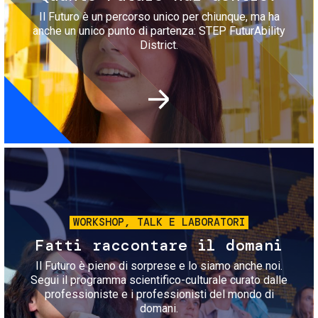
Il Futuro è un percorso unico per chiunque, ma ha
anche un unico punto di partenza: STEP FuturAbility
District.
Immagine
WORKSHOP, TALK E LABORATORI
Fatti raccontare il domani
Il Futuro è pieno di sorprese e lo siamo anche noi.
Segui il programma scientifico-culturale curato dalle
professioniste e i professionisti del mondo di
domani.