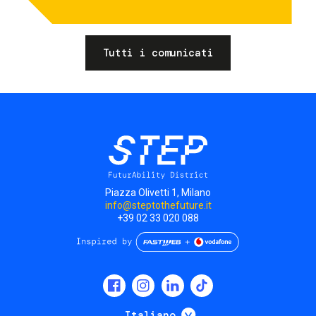
Tutti i comunicati
Piazza Olivetti 1, Milano
info@steptothefuture.it
+39 02 33 020 088
Social
menu
Mostra ulteriori
Italiano