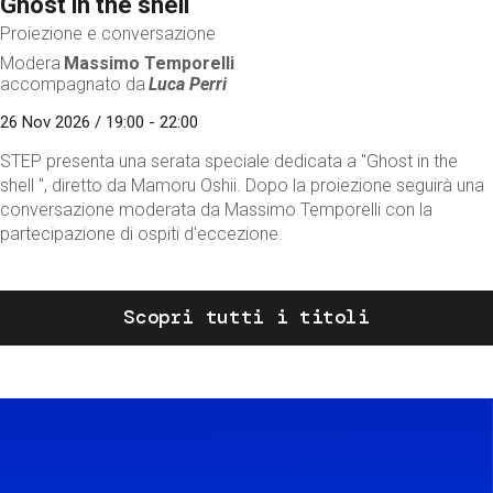
Ghost in the shell
Proiezione e conversazione
Modera
Massimo Temporelli
accompagnato da
Luca Perri
26 Nov 2026 / 19:00 - 22:00
STEP presenta una serata speciale dedicata a "Ghost in the
shell ", diretto da Mamoru Oshii. Dopo la proiezione seguirà una
conversazione moderata da Massimo Temporelli con la
partecipazione di ospiti d'eccezione.
Scopri tutti i titoli