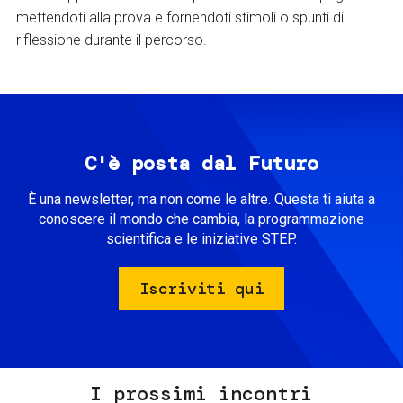
mettendoti alla prova e fornendoti stimoli o spunti di
riflessione durante il percorso.
C'è posta dal Futuro
È una newsletter, ma non come le altre. Questa ti aiuta a
conoscere il mondo che cambia, la programmazione
scientifica e le iniziative STEP.
Iscriviti qui
I prossimi incontri