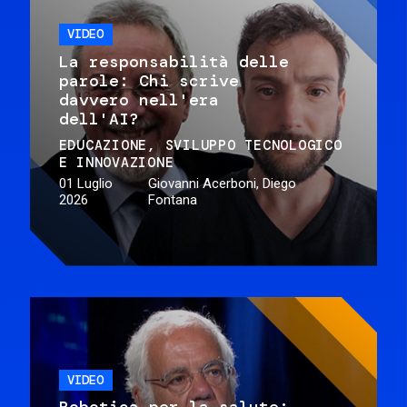
VIDEO
La responsabilità delle
parole: Chi scrive
davvero nell'era
dell'AI?
EDUCAZIONE
SVILUPPO TECNOLOGICO
E INNOVAZIONE
01 Luglio
Giovanni Acerboni, Diego
2026
Fontana
VIDEO
Robotica per la salute: