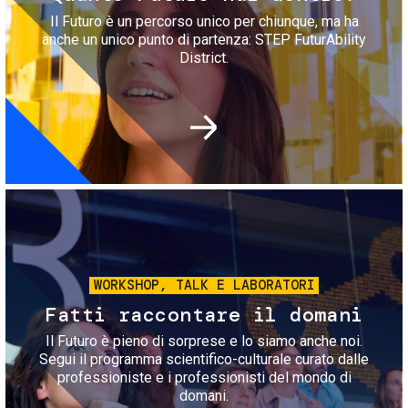
Il Futuro è un percorso unico per chiunque, ma ha
anche un unico punto di partenza: STEP FuturAbility
District.
Immagine
WORKSHOP, TALK E LABORATORI
Fatti raccontare il domani
Il Futuro è pieno di sorprese e lo siamo anche noi.
Segui il programma scientifico-culturale curato dalle
professioniste e i professionisti del mondo di
domani.