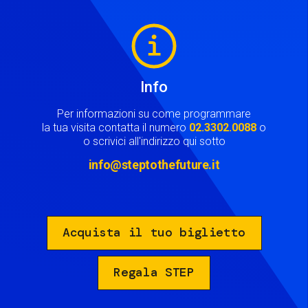
Image
Info
Per informazioni su come programmare
la tua visita contatta il numero
02.3302.0088
o
o scrivici all'indirizzo qui sotto
info@steptothefuture.it
Acquista il tuo biglietto
Regala STEP