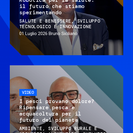
il futuro che stiamo
sperimentando
SALUTE E BENESSERE
SVILUPPO
TECNOLOGICO E INNOVAZIONE
01 Luglio 2026
Bruno Siciliano
VIDEO
I pesci provano dolore?
Ripensare pesca e
acquacoltura per il
futuro del pianeta
AMBIENTE
SVILUPPO RURALE E