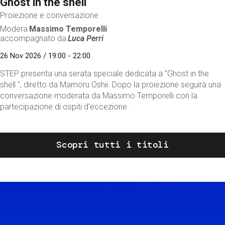
Ghost in the shell
Proiezione e conversazione
Modera
Massimo Temporelli
accompagnato da
Luca Perri
26 Nov 2026 / 19:00 - 22:00
STEP presenta una serata speciale dedicata a "Ghost in the
shell ", diretto da Mamoru Oshii. Dopo la proiezione seguirà una
conversazione moderata da Massimo Temporelli con la
partecipazione di ospiti d'eccezione.
Scopri tutti i titoli