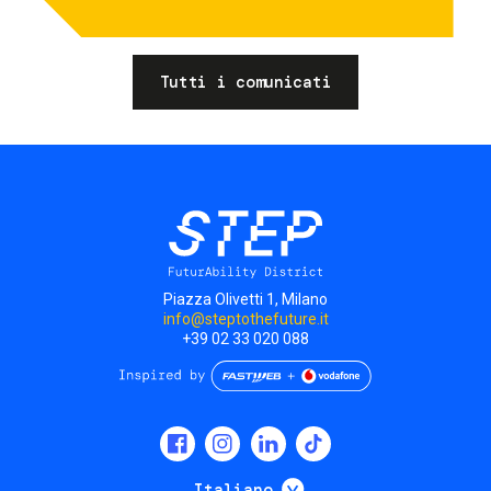
Tutti i comunicati
Piazza Olivetti 1, Milano
info@steptothefuture.it
+39 02 33 020 088
Social
menu
Mostra ulteriori
Italiano