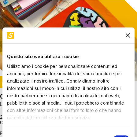
Questo sito web utilizza i cookie
Utilizziamo i cookie per personalizzare contenuti ed
annunci, per fornire funzionalità dei social media e per
Image
analizzare il nostro traffico. Condividiamo inoltre
SUNDAY@STEP
informazioni sul modo in cui utilizzi il nostro sito con i
Come funziona il cervello?
nostri partner che si occupano di analisi dei dati web,
pubblicità e social media, i quali potrebbero combinarle
Laboratorio
con altre informazioni che hai fornito loro o che hanno
20 Set 2026 / 11:15 - 13:00
raccolto dal tuo utilizzo dei loro servizi.
Costo
gratuito
Proveremo a costruire un cervello in cartoncino cercando di
Selezione