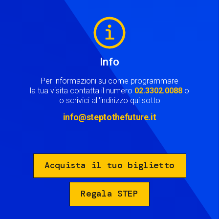
Image
Info
Per informazioni su come programmare
la tua visita contatta il numero
02.3302.0088
o
o scrivici all'indirizzo qui sotto
info@steptothefuture.it
Acquista il tuo biglietto
Regala STEP