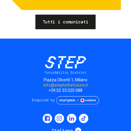
Tutti i comunicati
Piazza Olivetti 1, Milano
info@steptothefuture.it
+39 02 33 020 088
Social
menu
Mostra ulteriori
Italiano