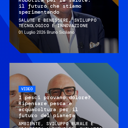
il futuro che stiamo
sperimentando
SALUTE E BENESSERE
SVILUPPO
TECNOLOGICO E INNOVAZIONE
01 Luglio 2026
Bruno Siciliano
VIDEO
I pesci provano dolore?
Ripensare pesca e
acquacoltura per il
futuro del pianeta
AMBIENTE
SVILUPPO RURALE E