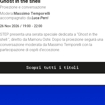
Ghost in the shell
Proiezione e conversazione
Modera
Massimo Temporelli
accompagnato da
Luca Perri
26 Nov 2026 / 19:00 - 22:00
STEP presenta una serata speciale dedicata a "Ghost in the
shell ", diretto da Mamoru Oshii. Dopo la proiezione seguirà una
conversazione moderata da Massimo Temporelli con la
partecipazione di ospiti d'eccezione.
Scopri tutti i titoli