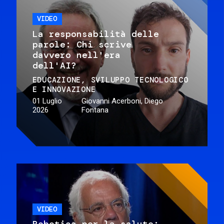
VIDEO
La responsabilità delle
parole: Chi scrive
davvero nell'era
dell'AI?
EDUCAZIONE
SVILUPPO TECNOLOGICO
E INNOVAZIONE
01 Luglio
Giovanni Acerboni, Diego
2026
Fontana
VIDEO
Robotica per la salute: