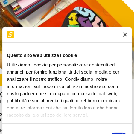
Questo sito web utilizza i cookie
Utilizziamo i cookie per personalizzare contenuti ed
annunci, per fornire funzionalità dei social media e per
Image
analizzare il nostro traffico. Condividiamo inoltre
SUNDAY@STEP
informazioni sul modo in cui utilizzi il nostro sito con i
Come funziona il cervello?
nostri partner che si occupano di analisi dei dati web,
pubblicità e social media, i quali potrebbero combinarle
Laboratorio
con altre informazioni che hai fornito loro o che hanno
20 Set 2026 / 11:15 - 13:00
raccolto dal tuo utilizzo dei loro servizi.
Costo
gratuito
Proveremo a costruire un cervello in cartoncino cercando di
Selezione