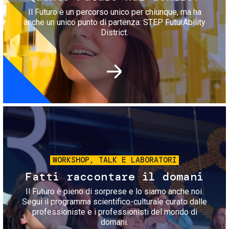
Il Futuro è un percorso unico per chiunque, ma ha
anche un unico punto di partenza: STEP FuturAbility
District.
Immagine
WORKSHOP, TALK E LABORATORI
Fatti raccontare il domani
Il Futuro è pieno di sorprese e lo siamo anche noi.
Segui il programma scientifico-culturale curato dalle
professioniste e i professionisti del mondo di
domani.