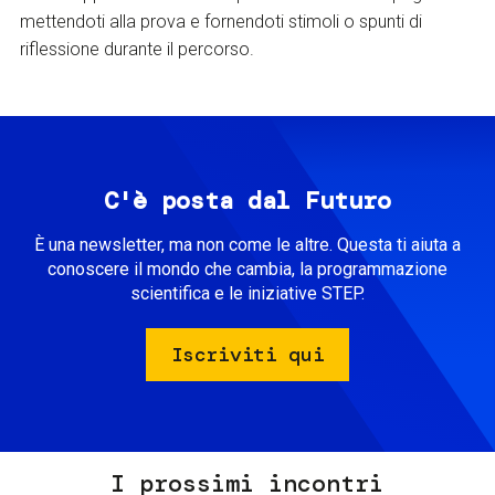
mettendoti alla prova e fornendoti stimoli o spunti di
riflessione durante il percorso.
C'è posta dal Futuro
È una newsletter, ma non come le altre. Questa ti aiuta a
conoscere il mondo che cambia, la programmazione
scientifica e le iniziative STEP.
Iscriviti qui
I prossimi incontri