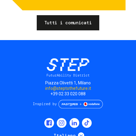
Tutti i comunicati
Piazza Olivetti 1, Milano
info@steptothefuture.it
+39 02 33 020 088
Social
menu
Mostra ulteriori
Italiano