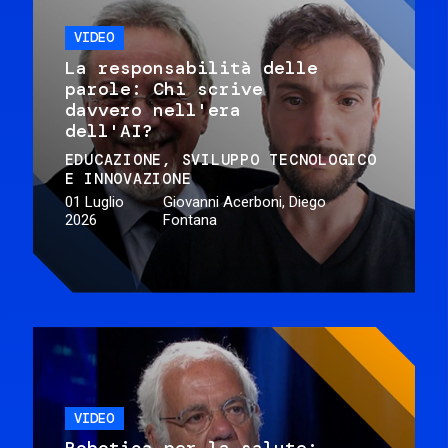
VIDEO
La responsabilità delle
parole: Chi scrive
davvero nell'era
dell'AI?
EDUCAZIONE
SVILUPPO TECNOLOGICO
E INNOVAZIONE
01 Luglio
Giovanni Acerboni, Diego
2026
Fontana
VIDEO
Robotica per la salute: