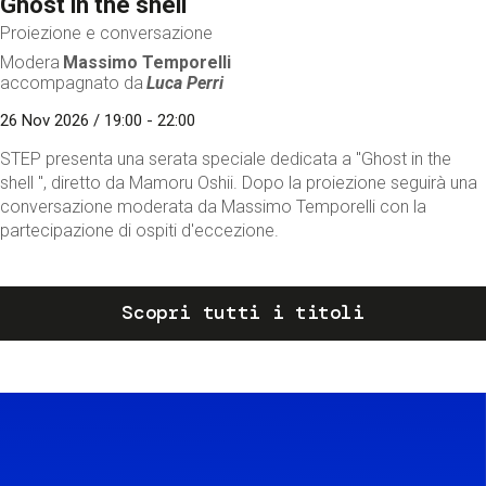
Ghost in the shell
Proiezione e conversazione
Modera
Massimo Temporelli
accompagnato da
Luca Perri
26 Nov 2026 / 19:00 - 22:00
STEP presenta una serata speciale dedicata a "Ghost in the
shell ", diretto da Mamoru Oshii. Dopo la proiezione seguirà una
conversazione moderata da Massimo Temporelli con la
partecipazione di ospiti d'eccezione.
Scopri tutti i titoli