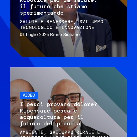
il futuro che stiamo
sperimentando
SALUTE E BENESSERE
SVILUPPO
TECNOLOGICO E INNOVAZIONE
01 Luglio 2026
Bruno Siciliano
VIDEO
I pesci provano dolore?
Ripensare pesca e
acquacoltura per il
futuro del pianeta
AMBIENTE
SVILUPPO RURALE E