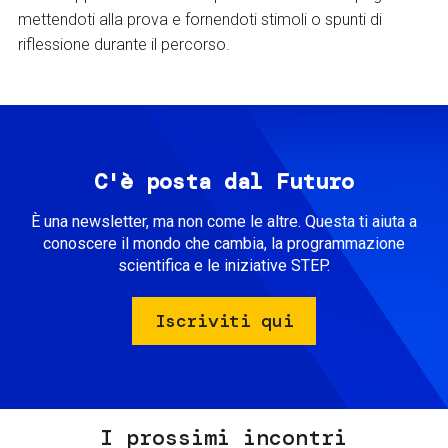
mettendoti alla prova e fornendoti stimoli o spunti di
riflessione durante il percorso.
C'è posta dal Futuro
È una newsletter, ma non come le altre. Questa ti aiuta a
conoscere il mondo che cambia, la programmazione
scientifica e le iniziative STEP.
Iscriviti qui
I prossimi incontri