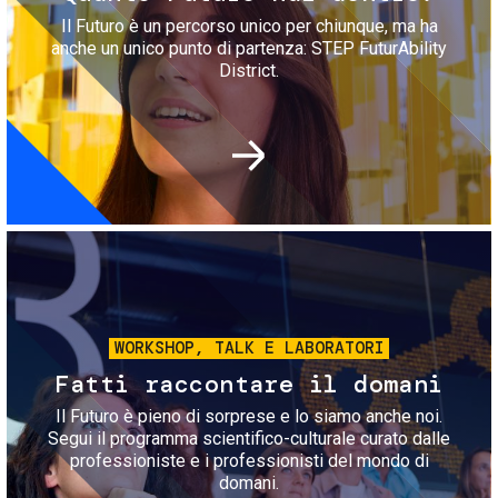
Il Futuro è un percorso unico per chiunque, ma ha
anche un unico punto di partenza: STEP FuturAbility
District.
Immagine
WORKSHOP, TALK E LABORATORI
Fatti raccontare il domani
Il Futuro è pieno di sorprese e lo siamo anche noi.
Segui il programma scientifico-culturale curato dalle
professioniste e i professionisti del mondo di
domani.