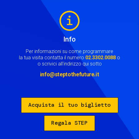
Image
Info
Per informazioni su come programmare
la tua visita contatta il numero
02.3302.0088
o
o scrivici all'indirizzo qui sotto
info@steptothefuture.it
Acquista il tuo biglietto
Regala STEP