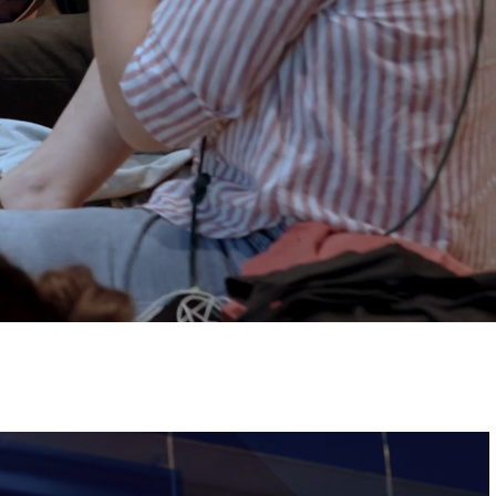
ervizi e accessibilità
Biglietti
ontatti
AQ
Immagine