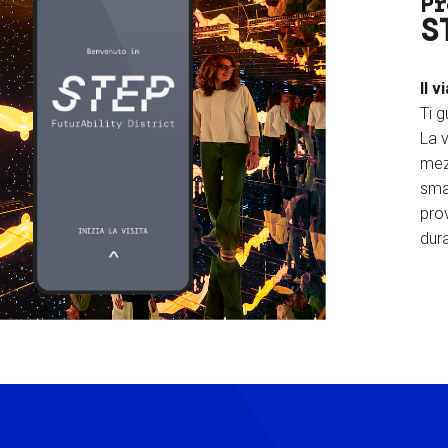
Pr
S
Il v
Ti g
La v
mez
sma
prov
dura