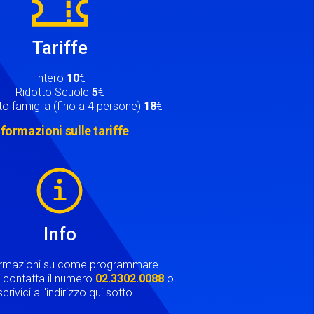
Tariffe
Intero
10
€
Ridotto Scuole
5
€
o famiglia (fino a 4 persone)
18
€
nformazioni sulle tariffe
Info
ormazioni su come programmare
ta contatta il numero
02.3302.0088
o
crivici all'indirizzo qui sotto