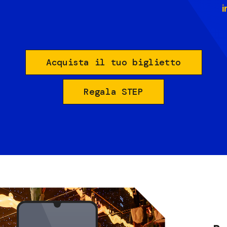
i
Acquista il tuo biglietto
Regala STEP