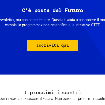
C'è posta dal Futuro
ewsletter, ma non come le altre. Questa ti aiuta a conoscere il m
cambia, la programmazione scientifica e le iniziative STEP.
Iscriviti qui
I prossimi incontri
er iniziare a conoscere il Futuro. Non perderti i prossimi incontri 