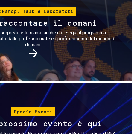
rkshop, Talk e Laboratori
raccontare il domani
i sorprese e lo siamo anche noi. Segui il programma
rato dalle professioniste e i professionisti del mondo di
domani.
Immagine
Spazio Eventi
prossimo evento è qui
il tuo evento. Non a caso, siamo la Best Location al BEA