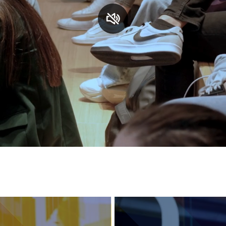
S
C
F