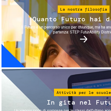
La nostra filosofia
Quanto Futuro hai d
Il Futuro è un percorso unico per chiunque, ma ha an
partenza: STEP FuturAbility Distri
Immagine
Attività per le scuole
In gita nel Fut
Un viaggio ricco di sorprese per le classi dall'ultimo anno