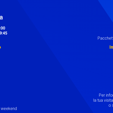
ra
:00
19:45
Pacchett
o
I
Image
Per inf
la tua visi
o s
ei weekend