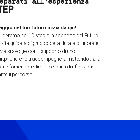
eparati all'esperienza
TEP
iaggio nel tuo futuro inizia da qui!
uideremo nei 10 step alla scoperta del Futuro.
isita guidata di gruppo della durata di un’ora e
za si svolge con il supporto di uno
rtphone che ti accompagnerà mettendoti alla
a e fornendoti stimoli o spunti di riflessione
nte il percorso.