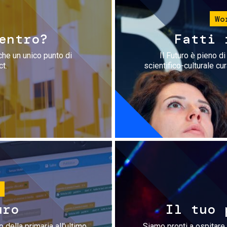
Wo
entro?
Fatti 
che un unico punto di
Il Futuro è pieno d
ct.
scientifico-culturale cu
uro
Il tuo 
 della primaria all'ultimo
Siamo pronti a ospitare 