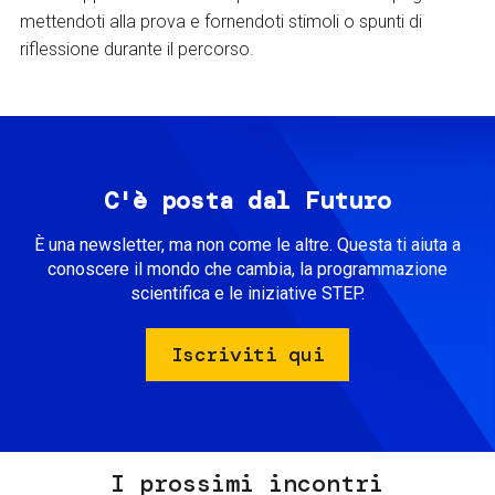
mettendoti alla prova e fornendoti stimoli o spunti di
riflessione durante il percorso.
C'è posta dal Futuro
È una newsletter, ma non come le altre. Questa ti aiuta a
conoscere il mondo che cambia, la programmazione
scientifica e le iniziative STEP.
Iscriviti qui
I prossimi incontri