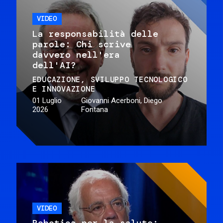
VIDEO
La responsabilità delle
parole: Chi scrive
davvero nell'era
dell'AI?
EDUCAZIONE
SVILUPPO TECNOLOGICO
E INNOVAZIONE
01 Luglio
Giovanni Acerboni, Diego
2026
Fontana
VIDEO
Robotica per la salute: