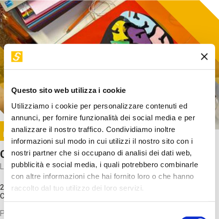
Questo sito web utilizza i cookie
Utilizziamo i cookie per personalizzare contenuti ed
annunci, per fornire funzionalità dei social media e per
Image
analizzare il nostro traffico. Condividiamo inoltre
SUNDAY@STEP
informazioni sul modo in cui utilizzi il nostro sito con i
Come funziona il cervello?
nostri partner che si occupano di analisi dei dati web,
pubblicità e social media, i quali potrebbero combinarle
Laboratorio
con altre informazioni che hai fornito loro o che hanno
20 Set 2026 / 11:15 - 13:00
raccolto dal tuo utilizzo dei loro servizi.
Costo
gratuito
Proveremo a costruire un cervello in cartoncino cercando di
Selezione