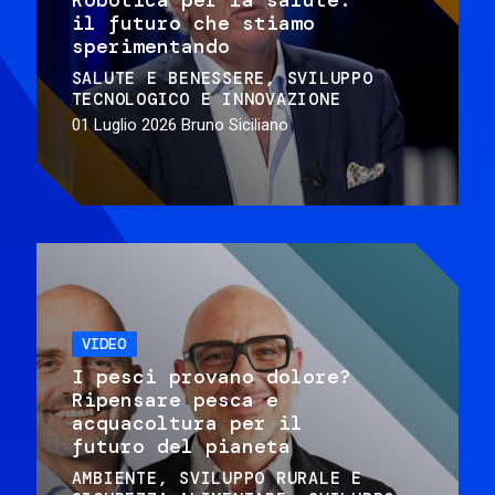
il futuro che stiamo
sperimentando
SALUTE E BENESSERE
SVILUPPO
TECNOLOGICO E INNOVAZIONE
01 Luglio 2026
Bruno Siciliano
VIDEO
I pesci provano dolore?
Ripensare pesca e
acquacoltura per il
futuro del pianeta
AMBIENTE
SVILUPPO RURALE E