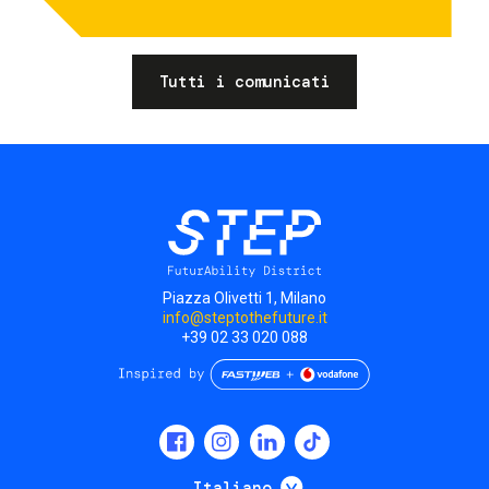
Tutti i comunicati
Piazza Olivetti 1, Milano
info@steptothefuture.it
+39 02 33 020 088
Social
menu
Mostra ulteriori
Italiano