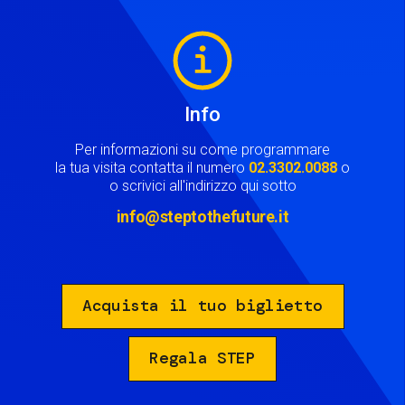
Image
Info
Per informazioni su come programmare
la tua visita contatta il numero
02.3302.0088
o
o scrivici all'indirizzo qui sotto
info@steptothefuture.it
Acquista il tuo biglietto
Regala STEP