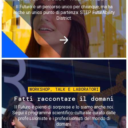
Il Futuro è un percorso unico per chiunque, ma ha
anche un unico punto di partenza: STEP FuturAbility
District.
Immagine
WORKSHOP, TALK E LABORATORI
Fatti raccontare il domani
Il Futuro è pieno di sorprese e lo siamo anche noi.
Segui il programma scientifico-culturale curato dalle
professioniste e i professionisti del mondo di
domani.