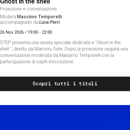
Ghost in the shell
Proiezione e conversazione
Modera
Massimo Temporelli
accompagnato da
Luca Perri
26 Nov 2026 / 19:00 - 22:00
STEP presenta una serata speciale dedicata a "Ghost in the
shell ", diretto da Mamoru Oshii. Dopo la proiezione seguirà una
conversazione moderata da Massimo Temporelli con la
partecipazione di ospiti d'eccezione.
Scopri tutti i titoli