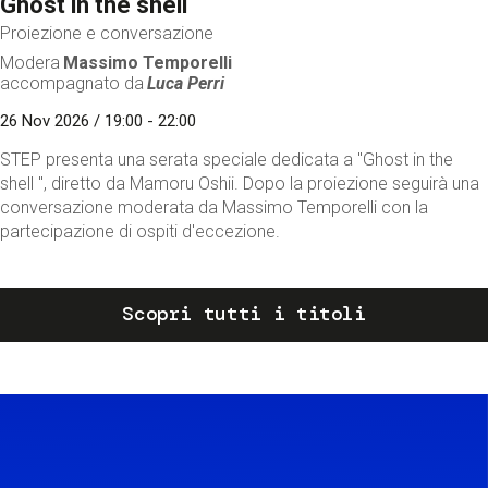
Ghost in the shell
Proiezione e conversazione
Modera
Massimo Temporelli
accompagnato da
Luca Perri
26 Nov 2026 / 19:00 - 22:00
STEP presenta una serata speciale dedicata a "Ghost in the
shell ", diretto da Mamoru Oshii. Dopo la proiezione seguirà una
conversazione moderata da Massimo Temporelli con la
partecipazione di ospiti d'eccezione.
Scopri tutti i titoli