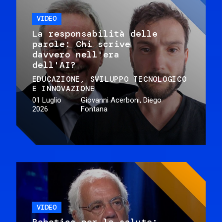
VIDEO
La responsabilità delle
parole: Chi scrive
davvero nell'era
dell'AI?
EDUCAZIONE
SVILUPPO TECNOLOGICO
E INNOVAZIONE
01 Luglio
Giovanni Acerboni, Diego
2026
Fontana
VIDEO
Robotica per la salute: