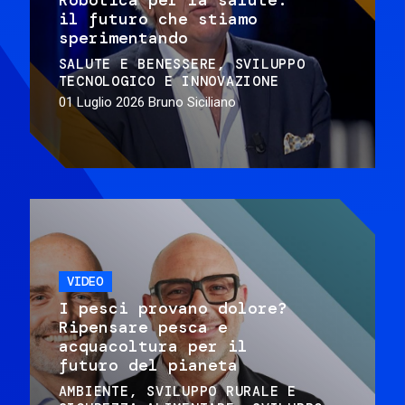
il futuro che stiamo
sperimentando
SALUTE E BENESSERE
SVILUPPO
TECNOLOGICO E INNOVAZIONE
01 Luglio 2026
Bruno Siciliano
VIDEO
I pesci provano dolore?
Ripensare pesca e
acquacoltura per il
futuro del pianeta
AMBIENTE
SVILUPPO RURALE E