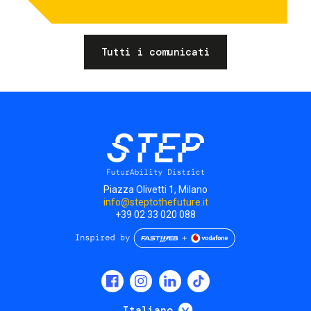
Tutti i comunicati
Piazza Olivetti 1, Milano
info@steptothefuture.it
+39 02 33 020 088
Social
menu
Mostra ulteriori
Italiano