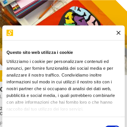
Questo sito web utilizza i cookie
Utilizziamo i cookie per personalizzare contenuti ed
annunci, per fornire funzionalità dei social media e per
Image
analizzare il nostro traffico. Condividiamo inoltre
SUNDAY@STEP
informazioni sul modo in cui utilizzi il nostro sito con i
Come funziona il cervello?
nostri partner che si occupano di analisi dei dati web,
pubblicità e social media, i quali potrebbero combinarle
Laboratorio
con altre informazioni che hai fornito loro o che hanno
20 Set 2026 / 11:15 - 13:00
raccolto dal tuo utilizzo dei loro servizi.
Costo
gratuito
Proveremo a costruire un cervello in cartoncino cercando di
Selezione