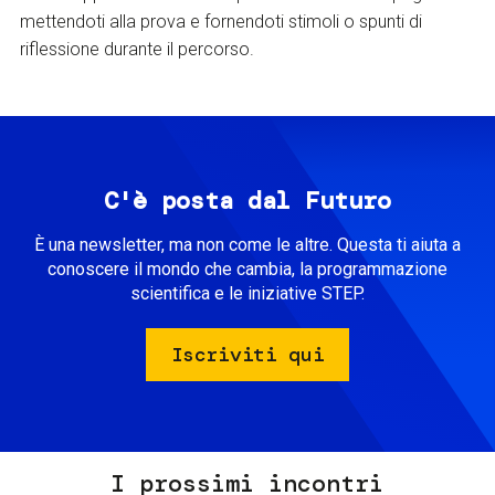
mettendoti alla prova e fornendoti stimoli o spunti di
riflessione durante il percorso.
C'è posta dal Futuro
È una newsletter, ma non come le altre. Questa ti aiuta a
conoscere il mondo che cambia, la programmazione
scientifica e le iniziative STEP.
Iscriviti qui
I prossimi incontri