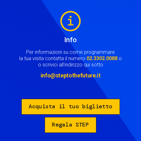
Image
Info
Per informazioni su come programmare
la tua visita contatta il numero
02.3302.0088
o
o scrivici all'indirizzo qui sotto
info@steptothefuture.it
Acquista il tuo biglietto
Regala STEP