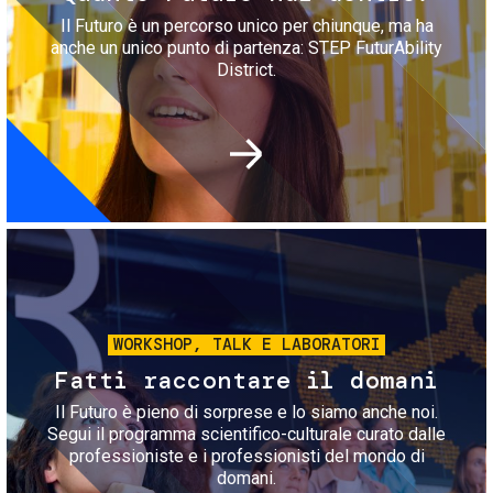
Il Futuro è un percorso unico per chiunque, ma ha
anche un unico punto di partenza: STEP FuturAbility
District.
Immagine
WORKSHOP, TALK E LABORATORI
Fatti raccontare il domani
Il Futuro è pieno di sorprese e lo siamo anche noi.
Segui il programma scientifico-culturale curato dalle
professioniste e i professionisti del mondo di
domani.