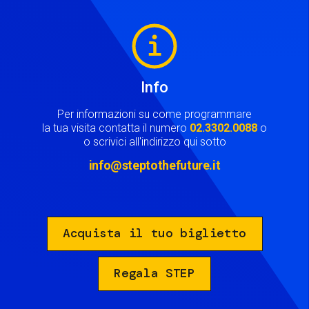
Image
Info
Per informazioni su come programmare
la tua visita contatta il numero
02.3302.0088
o
o scrivici all'indirizzo qui sotto
info@steptothefuture.it
Acquista il tuo biglietto
Regala STEP