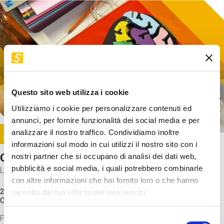
Questo sito web utilizza i cookie
Utilizziamo i cookie per personalizzare contenuti ed
annunci, per fornire funzionalità dei social media e per
Image
analizzare il nostro traffico. Condividiamo inoltre
SUNDAY@STEP
informazioni sul modo in cui utilizzi il nostro sito con i
Come funziona il cervello?
nostri partner che si occupano di analisi dei dati web,
pubblicità e social media, i quali potrebbero combinarle
Laboratorio
con altre informazioni che hai fornito loro o che hanno
20 Set 2026 / 11:15 - 13:00
raccolto dal tuo utilizzo dei loro servizi.
Costo
gratuito
Proveremo a costruire un cervello in cartoncino cercando di
Selezione