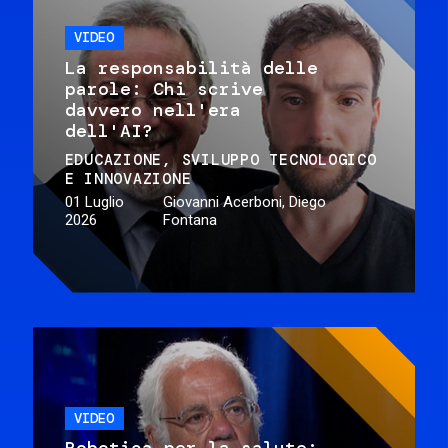
VIDEO
La responsabilità delle
parole: Chi scrive
davvero nell'era
dell'AI?
EDUCAZIONE
SVILUPPO TECNOLOGICO
E INNOVAZIONE
01 Luglio
Giovanni Acerboni, Diego
2026
Fontana
VIDEO
Robotica per la salute: