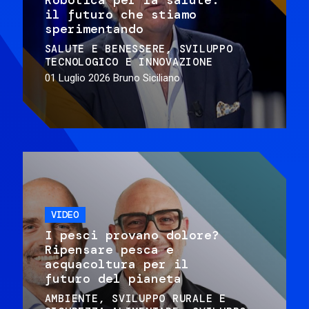
il futuro che stiamo
sperimentando
SALUTE E BENESSERE
SVILUPPO
TECNOLOGICO E INNOVAZIONE
01 Luglio 2026
Bruno Siciliano
VIDEO
I pesci provano dolore?
Ripensare pesca e
acquacoltura per il
futuro del pianeta
AMBIENTE
SVILUPPO RURALE E