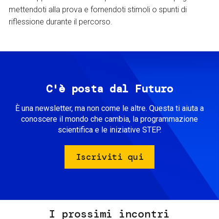
mettendoti alla prova e fornendoti stimoli o spunti di
riflessione durante il percorso.
C'è posta dal Futuro
È una newsletter, ma non come le altre. Questa ti aiuta a
conoscere il mondo che cambia, la programmazione
scientifica e le iniziative STEP.
Iscriviti qui
I prossimi incontri