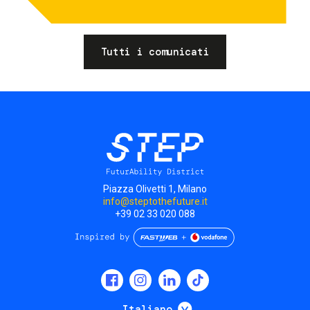
Tutti i comunicati
Piazza Olivetti 1, Milano
info@steptothefuture.it
+39 02 33 020 088
Social
menu
Mostra ulteriori
Italiano