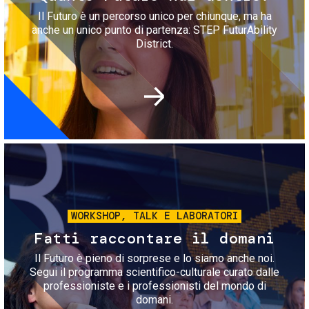
Il Futuro è un percorso unico per chiunque, ma ha
anche un unico punto di partenza: STEP FuturAbility
District.
Immagine
WORKSHOP, TALK E LABORATORI
Fatti raccontare il domani
Il Futuro è pieno di sorprese e lo siamo anche noi.
Segui il programma scientifico-culturale curato dalle
professioniste e i professionisti del mondo di
domani.