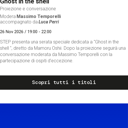
Ghost in the shell
Proiezione e conversazione
Modera
Massimo Temporelli
accompagnato da
Luca Perri
26 Nov 2026 / 19:00 - 22:00
STEP presenta una serata speciale dedicata a "Ghost in the
shell ", diretto da Mamoru Oshii. Dopo la proiezione seguirà una
conversazione moderata da Massimo Temporelli con la
partecipazione di ospiti d'eccezione.
Scopri tutti i titoli