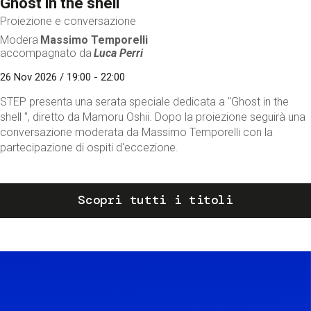
Ghost in the shell
Proiezione e conversazione
Modera
Massimo Temporelli
accompagnato da
Luca Perri
26 Nov 2026 / 19:00 - 22:00
STEP presenta una serata speciale dedicata a "Ghost in the
shell ", diretto da Mamoru Oshii. Dopo la proiezione seguirà una
conversazione moderata da Massimo Temporelli con la
partecipazione di ospiti d'eccezione.
Scopri tutti i titoli