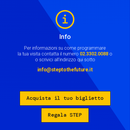
Image
Info
Per informazioni su come programmare
la tua visita contatta il numero
02.3302.0088
o
o scrivici all'indirizzo qui sotto
info@steptothefuture.it
Acquista il tuo biglietto
Regala STEP