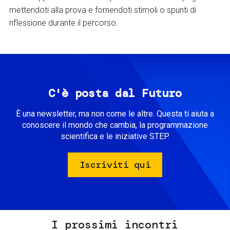
mettendoti alla prova e fornendoti stimoli o spunti di
riflessione durante il percorso.
C'è posta dal Futuro
È una newsletter, ma non come le altre. Questa ti aiuta a
conoscere il mondo che cambia, la programmazione
scientifica e le iniziative STEP.
Iscriviti qui
I prossimi incontri