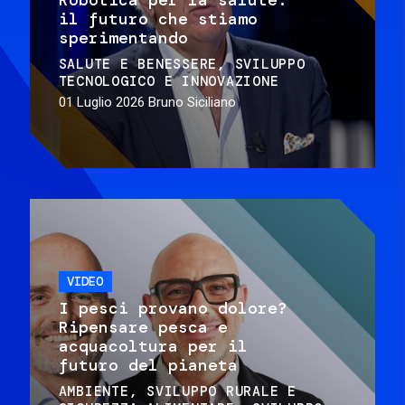
il futuro che stiamo
sperimentando
SALUTE E BENESSERE
SVILUPPO
TECNOLOGICO E INNOVAZIONE
01 Luglio 2026
Bruno Siciliano
VIDEO
I pesci provano dolore?
Ripensare pesca e
acquacoltura per il
futuro del pianeta
AMBIENTE
SVILUPPO RURALE E