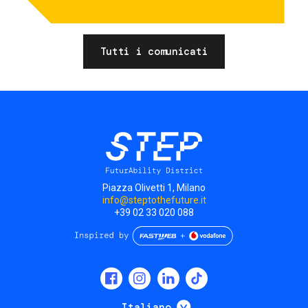
Tutti i comunicati
Piazza Olivetti 1, Milano
info@steptothefuture.it
+39 02 33 020 088
Social
menu
Mostra ulteriori
Italiano