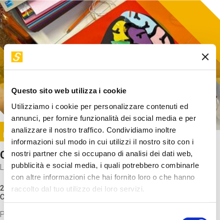
Questo sito web utilizza i cookie
Utilizziamo i cookie per personalizzare contenuti ed
annunci, per fornire funzionalità dei social media e per
Image
analizzare il nostro traffico. Condividiamo inoltre
SUNDAY@STEP
informazioni sul modo in cui utilizzi il nostro sito con i
Come funziona il cervello?
nostri partner che si occupano di analisi dei dati web,
pubblicità e social media, i quali potrebbero combinarle
Laboratorio
con altre informazioni che hai fornito loro o che hanno
20 Set 2026 / 11:15 - 13:00
raccolto dal tuo utilizzo dei loro servizi.
Costo
gratuito
Proveremo a costruire un cervello in cartoncino cercando di
Selezione