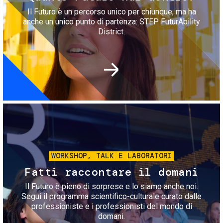
Il Futuro è un percorso unico per chiunque, ma ha
anche un unico punto di partenza: STEP FuturAbility
District.
Immagine
WORKSHOP, TALK E LABORATORI
Fatti raccontare il domani
Il Futuro è pieno di sorprese e lo siamo anche noi.
Segui il programma scientifico-culturale curato dalle
professioniste e i professionisti del mondo di
domani.