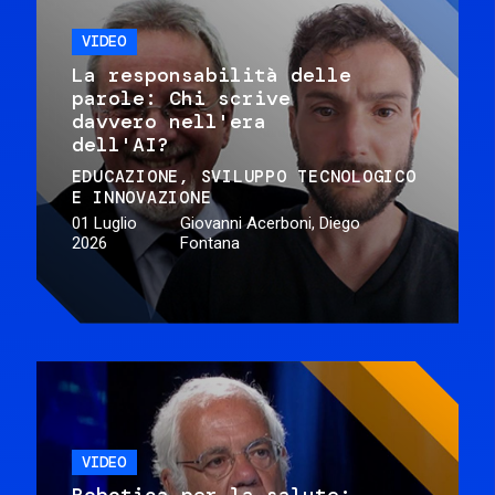
VIDEO
La responsabilità delle
parole: Chi scrive
davvero nell'era
dell'AI?
EDUCAZIONE
SVILUPPO TECNOLOGICO
E INNOVAZIONE
01 Luglio
Giovanni Acerboni, Diego
2026
Fontana
VIDEO
Robotica per la salute: