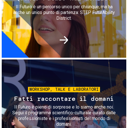
Il Futuro è un percorso unico per chiunque, ma ha
anche un unico punto di partenza: STEP FuturAbility
District.
Immagine
WORKSHOP, TALK E LABORATORI
Fatti raccontare il domani
Il Futuro è pieno di sorprese e lo siamo anche noi.
Segui il programma scientifico-culturale curato dalle
professioniste e i professionisti del mondo di
domani.