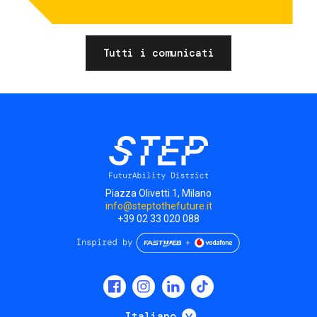
Tutti i comunicati
Piazza Olivetti 1, Milano
info@steptothefuture.it
+39 02 33 020 088
Social
menu
Mostra ulteriori
Italiano