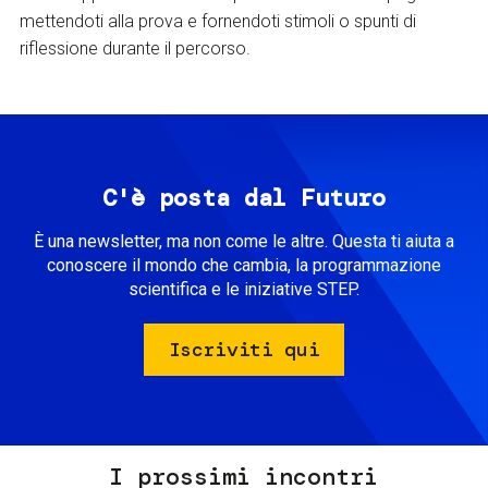
mettendoti alla prova e fornendoti stimoli o spunti di
riflessione durante il percorso.
C'è posta dal Futuro
È una newsletter, ma non come le altre. Questa ti aiuta a
conoscere il mondo che cambia, la programmazione
scientifica e le iniziative STEP.
Iscriviti qui
I prossimi incontri