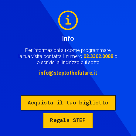
Image
Info
Per informazioni su come programmare
la tua visita contatta il numero
02.3302.0088
o
o scrivici all'indirizzo qui sotto
info@steptothefuture.it
Acquista il tuo biglietto
Regala STEP