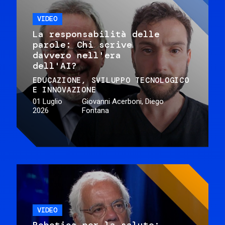
VIDEO
La responsabilità delle
parole: Chi scrive
davvero nell'era
dell'AI?
EDUCAZIONE
SVILUPPO TECNOLOGICO
E INNOVAZIONE
01 Luglio
Giovanni Acerboni, Diego
2026
Fontana
VIDEO
Robotica per la salute: