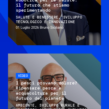
il futuro che stiamo
sperimentando
SALUTE E BENESSERE
SVILUPPO
TECNOLOGICO E INNOVAZIONE
01 Luglio 2026
Bruno Siciliano
VIDEO
I pesci provano dolore?
Ripensare pesca e
acquacoltura per il
futuro del pianeta
AMBIENTE
SVILUPPO RURALE E