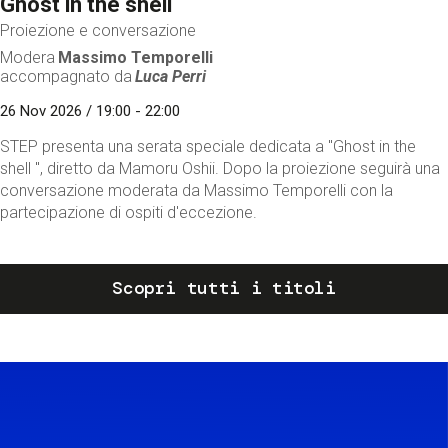
Ghost in the shell
Proiezione e conversazione
Modera
Massimo Temporelli
accompagnato da
Luca Perri
26 Nov 2026 / 19:00 - 22:00
STEP presenta una serata speciale dedicata a "Ghost in the
shell ", diretto da Mamoru Oshii. Dopo la proiezione seguirà una
conversazione moderata da Massimo Temporelli con la
partecipazione di ospiti d'eccezione.
Scopri tutti i titoli