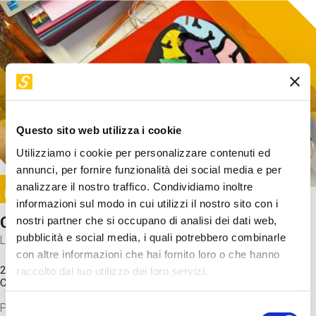
Questo sito web utilizza i cookie
Utilizziamo i cookie per personalizzare contenuti ed
annunci, per fornire funzionalità dei social media e per
Image
analizzare il nostro traffico. Condividiamo inoltre
SUNDAY@STEP
informazioni sul modo in cui utilizzi il nostro sito con i
Come funziona il cervello?
nostri partner che si occupano di analisi dei dati web,
pubblicità e social media, i quali potrebbero combinarle
Laboratorio
con altre informazioni che hai fornito loro o che hanno
20 Set 2026 / 11:15 - 13:00
raccolto dal tuo utilizzo dei loro servizi.
Costo
gratuito
Proveremo a costruire un cervello in cartoncino cercando di
Selezione