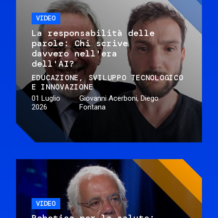
VIDEO
La responsabilità delle
parole: Chi scrive
davvero nell'era
dell'AI?
EDUCAZIONE
SVILUPPO TECNOLOGICO
E INNOVAZIONE
01 Luglio
Giovanni Acerboni, Diego
2026
Fontana
VIDEO
Robotica per la salute: