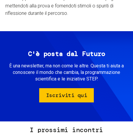
mettendoti alla prova e fornendoti stimoli o spunti di
riflessione durante il percorso.
C'è posta dal Futuro
È una newsletter, ma non come le altre. Questa ti aiuta a
conoscere il mondo che cambia, la programmazione
scientifica e le iniziative STEP.
Iscriviti qui
I prossimi incontri