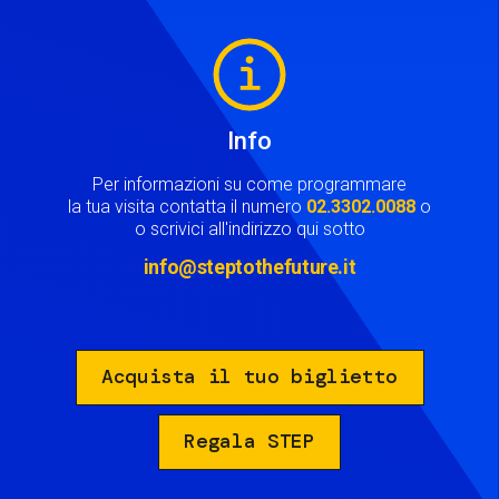
Image
Info
Per informazioni su come programmare
la tua visita contatta il numero
02.3302.0088
o
o scrivici all'indirizzo qui sotto
info@steptothefuture.it
Acquista il tuo biglietto
Regala STEP