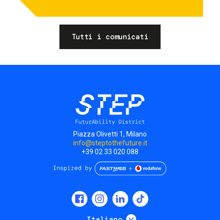
Tutti i comunicati
Piazza Olivetti 1, Milano
info@steptothefuture.it
+39 02 33 020 088
Social
menu
Mostra ulteriori
Italiano