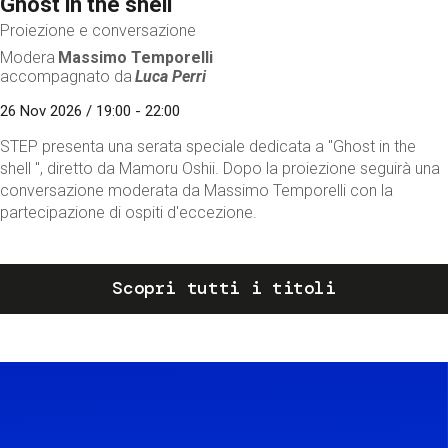
Ghost in the shell
Proiezione e conversazione
Modera
Massimo Temporelli
accompagnato da
Luca Perri
26 Nov 2026 / 19:00 - 22:00
STEP presenta una serata speciale dedicata a "Ghost in the
shell ", diretto da Mamoru Oshii. Dopo la proiezione seguirà una
conversazione moderata da Massimo Temporelli con la
partecipazione di ospiti d'eccezione.
Scopri tutti i titoli