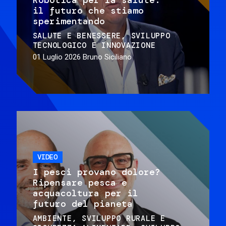
il futuro che stiamo
sperimentando
SALUTE E BENESSERE
SVILUPPO
TECNOLOGICO E INNOVAZIONE
01 Luglio 2026
Bruno Siciliano
VIDEO
I pesci provano dolore?
Ripensare pesca e
acquacoltura per il
futuro del pianeta
AMBIENTE
SVILUPPO RURALE E