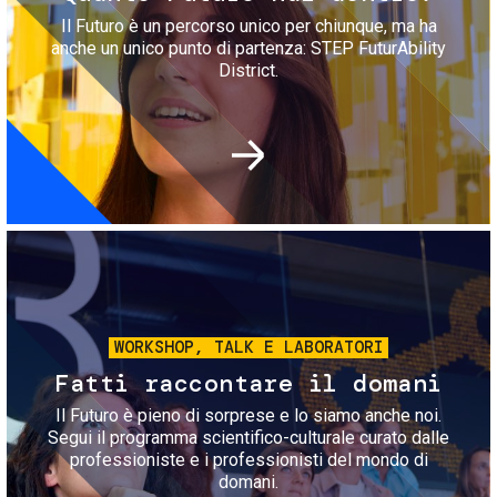
Il Futuro è un percorso unico per chiunque, ma ha
anche un unico punto di partenza: STEP FuturAbility
District.
Immagine
WORKSHOP, TALK E LABORATORI
Fatti raccontare il domani
Il Futuro è pieno di sorprese e lo siamo anche noi.
Segui il programma scientifico-culturale curato dalle
professioniste e i professionisti del mondo di
domani.