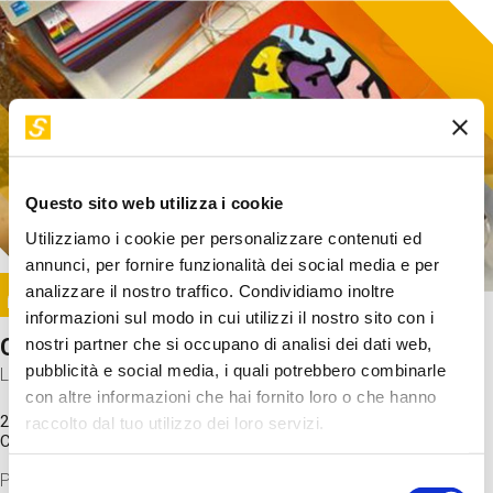
Questo sito web utilizza i cookie
Utilizziamo i cookie per personalizzare contenuti ed
annunci, per fornire funzionalità dei social media e per
Image
analizzare il nostro traffico. Condividiamo inoltre
SUNDAY@STEP
informazioni sul modo in cui utilizzi il nostro sito con i
Come funziona il cervello?
nostri partner che si occupano di analisi dei dati web,
pubblicità e social media, i quali potrebbero combinarle
Laboratorio
con altre informazioni che hai fornito loro o che hanno
20 Set 2026 / 11:15 - 13:00
raccolto dal tuo utilizzo dei loro servizi.
Costo
gratuito
Proveremo a costruire un cervello in cartoncino cercando di
Selezione