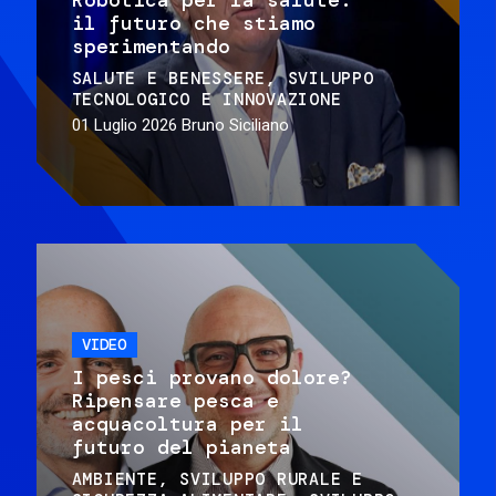
il futuro che stiamo
sperimentando
SALUTE E BENESSERE
SVILUPPO
TECNOLOGICO E INNOVAZIONE
01 Luglio 2026
Bruno Siciliano
VIDEO
I pesci provano dolore?
Ripensare pesca e
acquacoltura per il
futuro del pianeta
AMBIENTE
SVILUPPO RURALE E