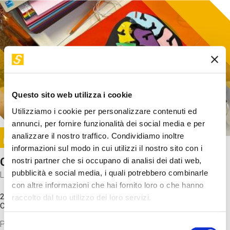
Questo sito web utilizza i cookie
Utilizziamo i cookie per personalizzare contenuti ed
annunci, per fornire funzionalità dei social media e per
Image
analizzare il nostro traffico. Condividiamo inoltre
SUNDAY@STEP
informazioni sul modo in cui utilizzi il nostro sito con i
Come funziona il cervello?
nostri partner che si occupano di analisi dei dati web,
pubblicità e social media, i quali potrebbero combinarle
Laboratorio
con altre informazioni che hai fornito loro o che hanno
20 Set 2026 / 11:15 - 13:00
raccolto dal tuo utilizzo dei loro servizi.
Costo
gratuito
Proveremo a costruire un cervello in cartoncino cercando di
Selezione