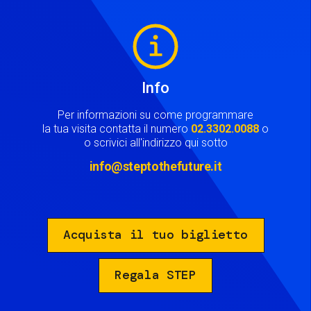
Image
Info
Per informazioni su come programmare
la tua visita contatta il numero
02.3302.0088
o
o scrivici all'indirizzo qui sotto
info@steptothefuture.it
Acquista il tuo biglietto
Regala STEP