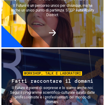
Il Futuro è un percorso unico per chiunque, ma ha
anche un unico punto di partenza: STEP FuturAbility
District.
Immagine
WORKSHOP, TALK E LABORATORI
Fatti raccontare il domani
Il Futuro è pieno di sorprese e lo siamo anche noi.
Segui il programma scientifico-culturale curato dalle
professioniste e i professionisti del mondo di
domani.