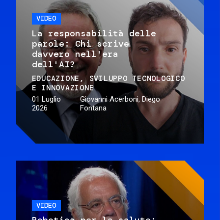
VIDEO
La responsabilità delle
parole: Chi scrive
davvero nell'era
dell'AI?
EDUCAZIONE
SVILUPPO TECNOLOGICO
E INNOVAZIONE
01 Luglio
Giovanni Acerboni, Diego
2026
Fontana
VIDEO
Robotica per la salute: