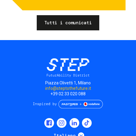
Tutti i comunicati
Piazza Olivetti 1, Milano
info@steptothefuture.it
+39 02 33 020 088
Social
menu
Mostra ulteriori
Italiano