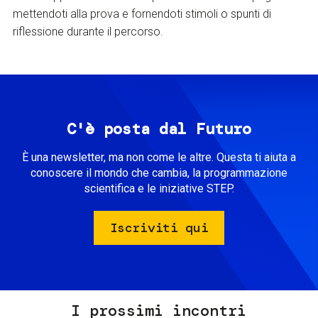
mettendoti alla prova e fornendoti stimoli o spunti di
riflessione durante il percorso.
C'è posta dal Futuro
È una newsletter, ma non come le altre. Questa ti aiuta a
conoscere il mondo che cambia, la programmazione
scientifica e le iniziative STEP.
Iscriviti qui
I prossimi incontri