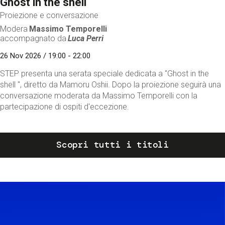
Ghost in the shell
Proiezione e conversazione
Modera
Massimo Temporelli
accompagnato da
Luca Perri
26 Nov 2026 / 19:00 - 22:00
STEP presenta una serata speciale dedicata a "Ghost in the
shell ", diretto da Mamoru Oshii. Dopo la proiezione seguirà una
conversazione moderata da Massimo Temporelli con la
partecipazione di ospiti d'eccezione.
Scopri tutti i titoli