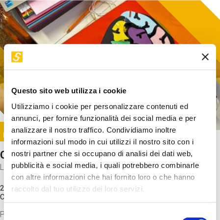
Questo sito web utilizza i cookie
Utilizziamo i cookie per personalizzare contenuti ed
annunci, per fornire funzionalità dei social media e per
Image
analizzare il nostro traffico. Condividiamo inoltre
SUNDAY@STEP
informazioni sul modo in cui utilizzi il nostro sito con i
Come funziona il cervello?
nostri partner che si occupano di analisi dei dati web,
pubblicità e social media, i quali potrebbero combinarle
Laboratorio
con altre informazioni che hai fornito loro o che hanno
20 Set 2026 / 11:15 - 13:00
raccolto dal tuo utilizzo dei loro servizi.
Costo
gratuito
Proveremo a costruire un cervello in cartoncino cercando di
Selezione