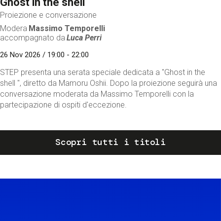
Ghost in the shell
Proiezione e conversazione
Modera
Massimo Temporelli
accompagnato da
Luca Perri
26 Nov 2026 / 19:00 - 22:00
STEP presenta una serata speciale dedicata a "Ghost in the
shell ", diretto da Mamoru Oshii. Dopo la proiezione seguirà una
conversazione moderata da Massimo Temporelli con la
partecipazione di ospiti d'eccezione.
Scopri tutti i titoli