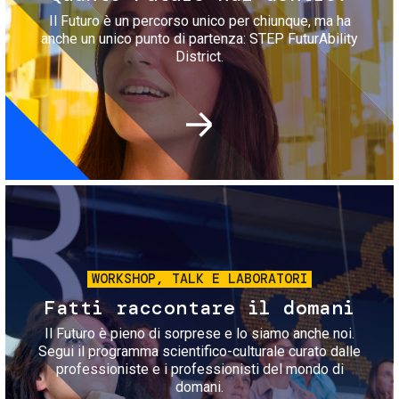
Il Futuro è un percorso unico per chiunque, ma ha
anche un unico punto di partenza: STEP FuturAbility
District.
Immagine
WORKSHOP, TALK E LABORATORI
Fatti raccontare il domani
Il Futuro è pieno di sorprese e lo siamo anche noi.
Segui il programma scientifico-culturale curato dalle
professioniste e i professionisti del mondo di
domani.