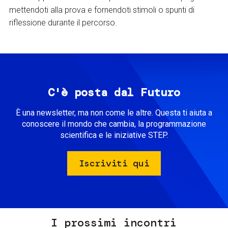
mettendoti alla prova e fornendoti stimoli o spunti di
riflessione durante il percorso.
C'è posta dal Futuro
È una newsletter, ma non come le altre. Questa ti aiuta a
conoscere il mondo che cambia, la programmazione
scientifica e le iniziative STEP.
Iscriviti qui
I prossimi incontri