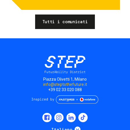
Tutti i comunicati
Piazza Olivetti 1, Milano
info@steptothefuture.it
+39 02 33 020 088
Social
menu
Mostra ulteriori
Italiano