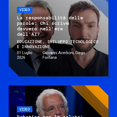
VIDEO
La responsabilità delle
parole: Chi scrive
davvero nell'era
dell'AI?
EDUCAZIONE
SVILUPPO TECNOLOGICO
E INNOVAZIONE
01 Luglio
Giovanni Acerboni, Diego
2026
Fontana
VIDEO
Robotica per la salute: