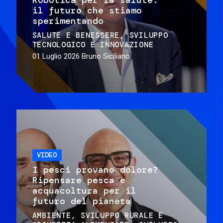
il futuro che stiamo
sperimentando
SALUTE E BENESSERE
SVILUPPO
TECNOLOGICO E INNOVAZIONE
01 Luglio 2026
Bruno Siciliano
VIDEO
I pesci provano dolore?
Ripensare pesca e
acquacoltura per il
futuro del pianeta
AMBIENTE
SVILUPPO RURALE E