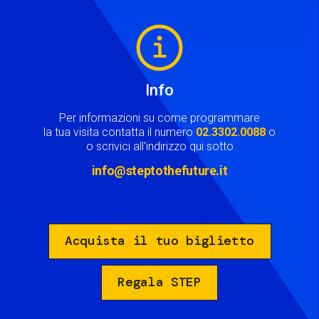
Image
Info
Per informazioni su come programmare
la tua visita contatta il numero
02.3302.0088
o
o scrivici all'indirizzo qui sotto
info@steptothefuture.it
Acquista il tuo biglietto
Regala STEP