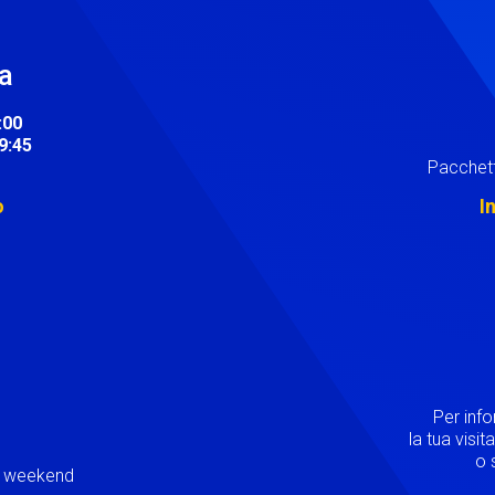
ra
:00
19:45
Pacchett
o
I
Image
Per inf
la tua visi
o s
ei weekend