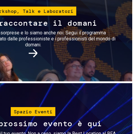
rkshop, Talk e Laboratori
raccontare il domani
i sorprese e lo siamo anche noi. Segui il programma
rato dalle professioniste e i professionisti del mondo di
domani.
Immagine
Spazio Eventi
prossimo evento è qui
il tuo evento. Non a caso, siamo la Best Location al BEA