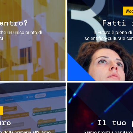
Wo
entro?
Fatti 
che un unico punto di
Il Futuro è pieno d
ct.
scientifico-culturale cu
uro
Il tuo 
 della primaria all'ultimo
Siamo pronti a ospitare 