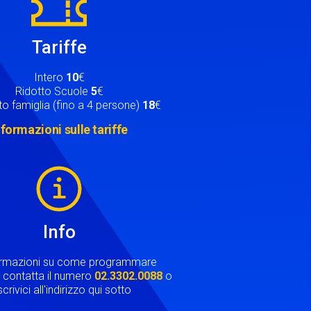
Tariffe
Intero
10
€
Ridotto Scuole
5
€
o famiglia (fino a 4 persone)
18
€
nformazioni sulle tariffe
Info
ormazioni su come programmare
ta contatta il numero
02.3302.0088
o
crivici all'indirizzo qui sotto