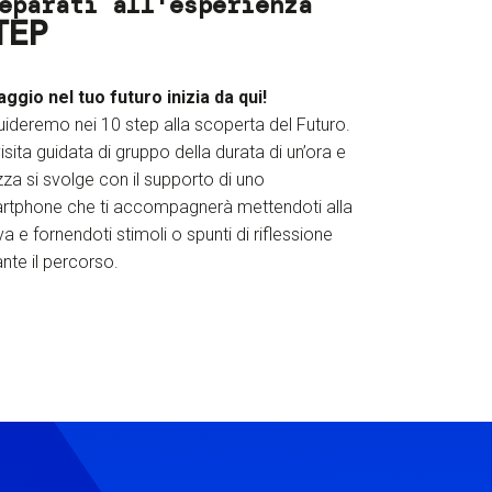
eparati all'esperienza
TEP
iaggio nel tuo futuro inizia da qui!
uideremo nei 10 step alla scoperta del Futuro.
isita guidata di gruppo della durata di un’ora e
za si svolge con il supporto di uno
rtphone che ti accompagnerà mettendoti alla
a e fornendoti stimoli o spunti di riflessione
nte il percorso.