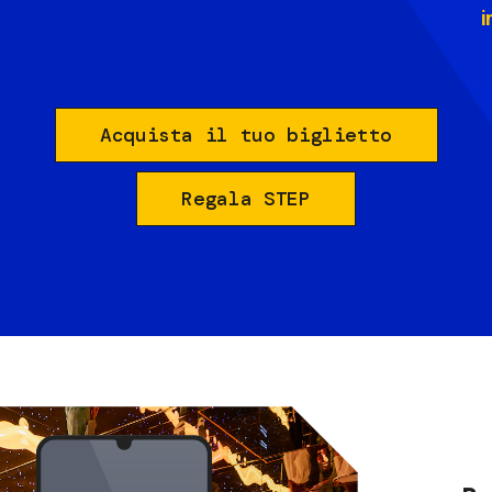
i
Acquista il tuo biglietto
Regala STEP