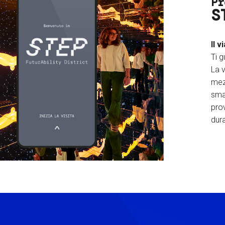
Pr
S
Il v
Ti g
La v
mez
sma
prov
dura