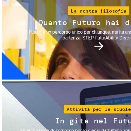
La nostra filosofia
Quanto Futuro hai d
Il Futuro è un percorso unico per chiunque, ma ha an
partenza: STEP FuturAbility Distri
Immagine
Attività per le scuole
In gita nel Fut
Un viaggio ricco di sorprese per le classi dall'ultimo anno