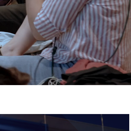
ervizi e accessibilità
Biglietti
ontatti
AQ
Immagine