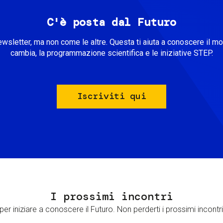
C'è posta dal Futuro
ewsletter, ma non come le altre. Questa ti aiuta a conoscere il m
cambia, la programmazione scientifica e le iniziative STEP.
Iscriviti qui
I prossimi incontri
er iniziare a conoscere il Futuro. Non perderti i prossimi incontri 