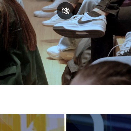
S
C
F