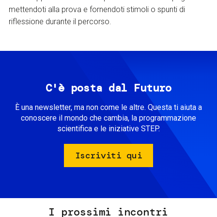
mettendoti alla prova e fornendoti stimoli o spunti di
riflessione durante il percorso.
C'è posta dal Futuro
È una newsletter, ma non come le altre. Questa ti aiuta a
conoscere il mondo che cambia, la programmazione
scientifica e le iniziative STEP.
Iscriviti qui
I prossimi incontri