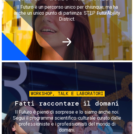
Il Futuro è un percorso unico per chiunque, ma ha
anche un unico punto di partenza: STEP FuturAbility
District.
Immagine
WORKSHOP, TALK E LABORATORI
Fatti raccontare il domani
Il Futuro è pieno di sorprese e lo siamo anche noi.
Segui il programma scientifico-culturale curato dalle
professioniste e i professionisti del mondo di
domani.