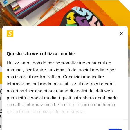
Questo sito web utilizza i cookie
Utilizziamo i cookie per personalizzare contenuti ed
annunci, per fornire funzionalità dei social media e per
Image
analizzare il nostro traffico. Condividiamo inoltre
SUNDAY@STEP
informazioni sul modo in cui utilizzi il nostro sito con i
Come funziona il cervello?
nostri partner che si occupano di analisi dei dati web,
pubblicità e social media, i quali potrebbero combinarle
Laboratorio
con altre informazioni che hai fornito loro o che hanno
20 Set 2026 / 11:15 - 13:00
raccolto dal tuo utilizzo dei loro servizi.
Costo
gratuito
Proveremo a costruire un cervello in cartoncino cercando di
Selezione