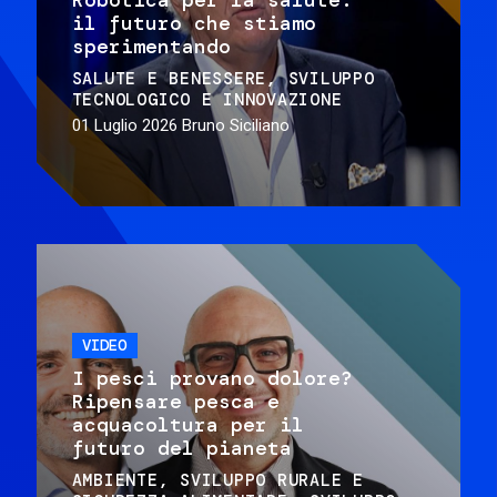
il futuro che stiamo
sperimentando
SALUTE E BENESSERE
SVILUPPO
TECNOLOGICO E INNOVAZIONE
01 Luglio 2026
Bruno Siciliano
VIDEO
I pesci provano dolore?
Ripensare pesca e
acquacoltura per il
futuro del pianeta
AMBIENTE
SVILUPPO RURALE E