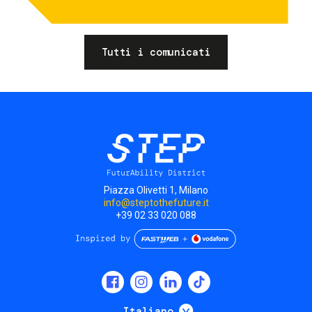
Tutti i comunicati
Piazza Olivetti 1, Milano
info@steptothefuture.it
+39 02 33 020 088
Social
menu
Mostra ulteriori
Italiano