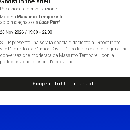
Ghost in the shell
Proiezione e conversazione
Modera
Massimo Temporelli
accompagnato da
Luca Perri
26 Nov 2026 / 19:00 - 22:00
STEP presenta una serata speciale dedicata a "Ghost in the
shell ", diretto da Mamoru Oshii. Dopo la proiezione seguirà una
conversazione moderata da Massimo Temporelli con la
partecipazione di ospiti d'eccezione.
Scopri tutti i titoli