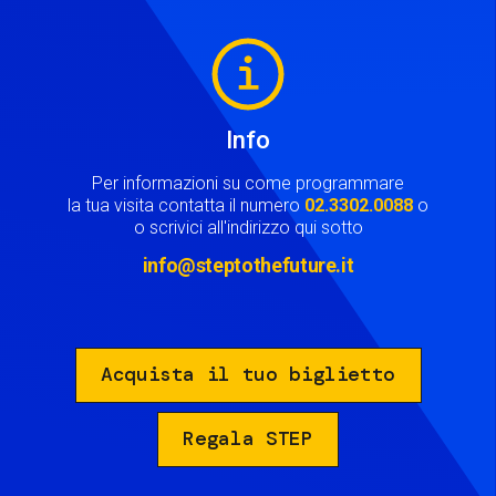
Image
Info
Per informazioni su come programmare
la tua visita contatta il numero
02.3302.0088
o
o scrivici all'indirizzo qui sotto
info@steptothefuture.it
Acquista il tuo biglietto
Regala STEP