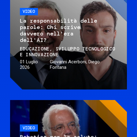
VIDEO
La responsabilità delle
parole: Chi scrive
davvero nell'era
dell'AI?
EDUCAZIONE
SVILUPPO TECNOLOGICO
E INNOVAZIONE
01 Luglio
Giovanni Acerboni, Diego
2026
Fontana
VIDEO
Robotica per la salute: