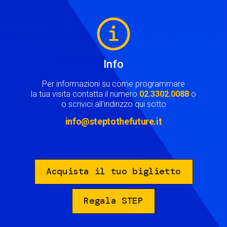
Image
Info
Per informazioni su come programmare
la tua visita contatta il numero
02.3302.0088
o
o scrivici all'indirizzo qui sotto
info@steptothefuture.it
Acquista il tuo biglietto
Regala STEP