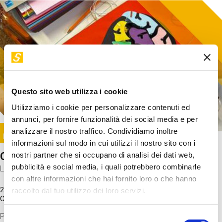
Questo sito web utilizza i cookie
Utilizziamo i cookie per personalizzare contenuti ed
annunci, per fornire funzionalità dei social media e per
Image
analizzare il nostro traffico. Condividiamo inoltre
SUNDAY@STEP
informazioni sul modo in cui utilizzi il nostro sito con i
Come funziona il cervello?
nostri partner che si occupano di analisi dei dati web,
pubblicità e social media, i quali potrebbero combinarle
Laboratorio
con altre informazioni che hai fornito loro o che hanno
20 Set 2026 / 11:15 - 13:00
raccolto dal tuo utilizzo dei loro servizi.
Costo
gratuito
Proveremo a costruire un cervello in cartoncino cercando di
Selezione