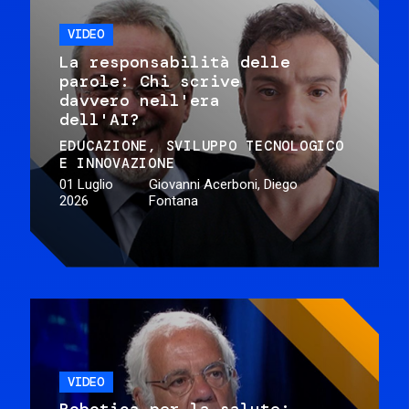
VIDEO
La responsabilità delle
parole: Chi scrive
davvero nell'era
dell'AI?
EDUCAZIONE
SVILUPPO TECNOLOGICO
E INNOVAZIONE
01 Luglio
Giovanni Acerboni, Diego
2026
Fontana
VIDEO
Robotica per la salute: