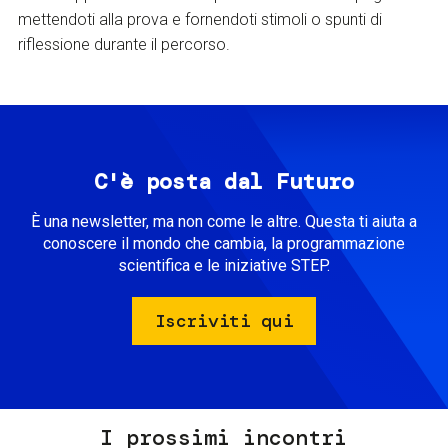
mettendoti alla prova e fornendoti stimoli o spunti di
riflessione durante il percorso.
C'è posta dal Futuro
È una newsletter, ma non come le altre. Questa ti aiuta a
conoscere il mondo che cambia, la programmazione
scientifica e le iniziative STEP.
Iscriviti qui
I prossimi incontri