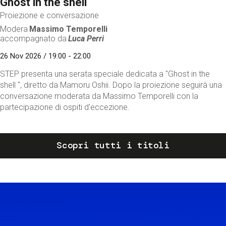
Ghost in the shell
Proiezione e conversazione
Modera
Massimo Temporelli
accompagnato da
Luca Perri
26 Nov 2026 / 19:00 - 22:00
STEP presenta una serata speciale dedicata a "Ghost in the
shell ", diretto da Mamoru Oshii. Dopo la proiezione seguirà una
conversazione moderata da Massimo Temporelli con la
partecipazione di ospiti d'eccezione.
Scopri tutti i titoli