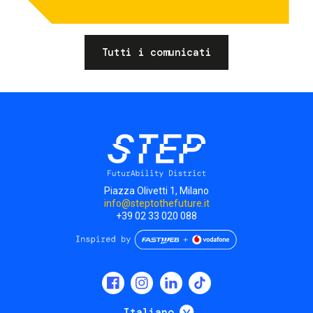
Tutti i comunicati
Piazza Olivetti 1, Milano
info@steptothefuture.it
+39 02 33 020 088
Social
menu
Mostra ulteriori
Italiano