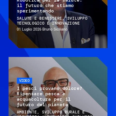
il futuro che stiamo
sperimentando
SALUTE E BENESSERE
SVILUPPO
TECNOLOGICO E INNOVAZIONE
01 Luglio 2026
Bruno Siciliano
VIDEO
I pesci provano dolore?
Ripensare pesca e
acquacoltura per il
futuro del pianeta
AMBIENTE
SVILUPPO RURALE E