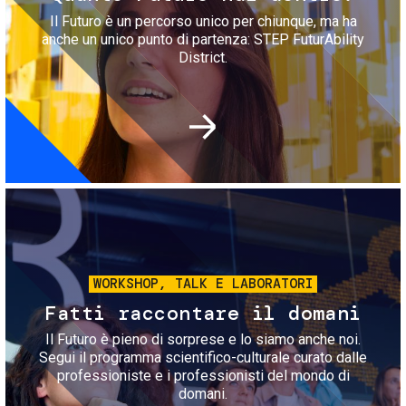
Il Futuro è un percorso unico per chiunque, ma ha
anche un unico punto di partenza: STEP FuturAbility
District.
Immagine
WORKSHOP, TALK E LABORATORI
Fatti raccontare il domani
Il Futuro è pieno di sorprese e lo siamo anche noi.
Segui il programma scientifico-culturale curato dalle
professioniste e i professionisti del mondo di
domani.