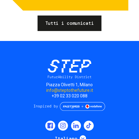
Tutti i comunicati
Piazza Olivetti 1, Milano
info@steptothefuture.it
+39 02 33 020 088
Social
menu
Mostra ulteriori
Italiano