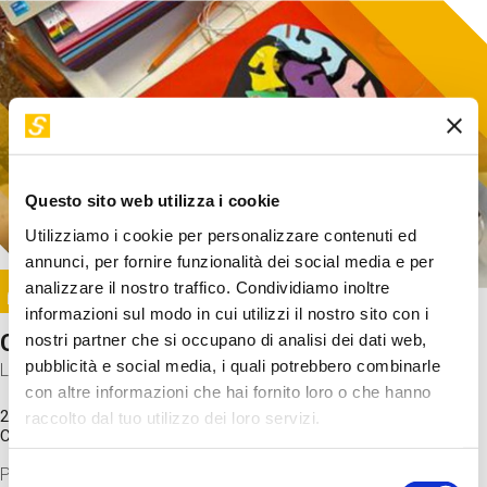
Questo sito web utilizza i cookie
Utilizziamo i cookie per personalizzare contenuti ed
annunci, per fornire funzionalità dei social media e per
Image
analizzare il nostro traffico. Condividiamo inoltre
SUNDAY@STEP
informazioni sul modo in cui utilizzi il nostro sito con i
Come funziona il cervello?
nostri partner che si occupano di analisi dei dati web,
pubblicità e social media, i quali potrebbero combinarle
Laboratorio
con altre informazioni che hai fornito loro o che hanno
20 Set 2026 / 11:15 - 13:00
raccolto dal tuo utilizzo dei loro servizi.
Costo
gratuito
Proveremo a costruire un cervello in cartoncino cercando di
Selezione