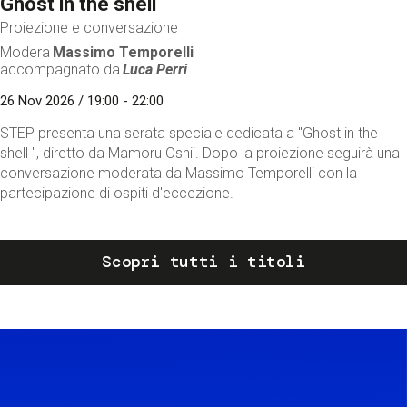
Ghost in the shell
Proiezione e conversazione
Modera
Massimo Temporelli
accompagnato da
Luca Perri
26 Nov 2026 / 19:00 - 22:00
STEP presenta una serata speciale dedicata a "Ghost in the
shell ", diretto da Mamoru Oshii. Dopo la proiezione seguirà una
conversazione moderata da Massimo Temporelli con la
partecipazione di ospiti d'eccezione.
Scopri tutti i titoli