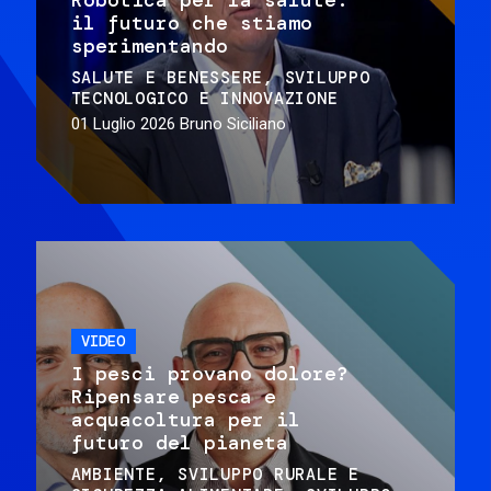
il futuro che stiamo
sperimentando
SALUTE E BENESSERE
SVILUPPO
TECNOLOGICO E INNOVAZIONE
01 Luglio 2026
Bruno Siciliano
VIDEO
I pesci provano dolore?
Ripensare pesca e
acquacoltura per il
futuro del pianeta
AMBIENTE
SVILUPPO RURALE E