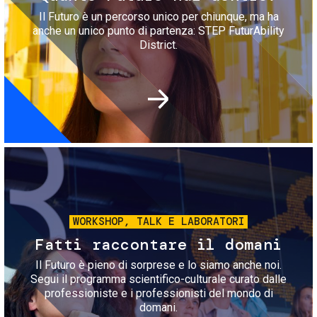
Il Futuro è un percorso unico per chiunque, ma ha
anche un unico punto di partenza: STEP FuturAbility
District.
Immagine
WORKSHOP, TALK E LABORATORI
Fatti raccontare il domani
Il Futuro è pieno di sorprese e lo siamo anche noi.
Segui il programma scientifico-culturale curato dalle
professioniste e i professionisti del mondo di
domani.