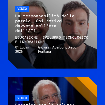
VIDEO
La responsabilità delle
parole: Chi scrive
davvero nell'era
dell'AI?
EDUCAZIONE
SVILUPPO TECNOLOGICO
E INNOVAZIONE
01 Luglio
Giovanni Acerboni, Diego
2026
Fontana
VIDEO
Robotica per la salute: