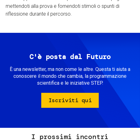
mettendoti alla prova e fornendoti stimoli o spunti di
riflessione durante il percorso.
C'è posta dal Futuro
È una newsletter, ma non come le altre. Questa ti aiuta a
conoscere il mondo che cambia, la programmazione
scientifica e le iniziative STEP.
Iscriviti qui
I prossimi incontri