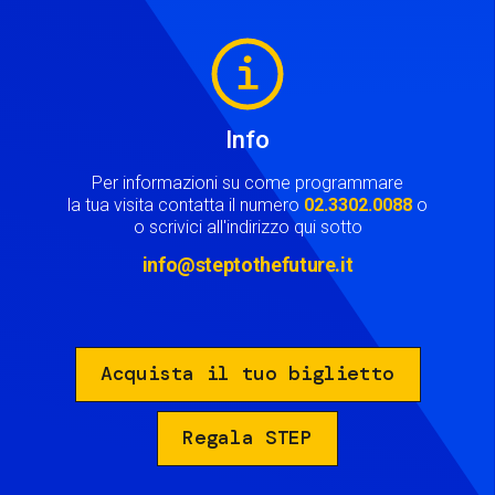
Image
Info
Per informazioni su come programmare
la tua visita contatta il numero
02.3302.0088
o
o scrivici all'indirizzo qui sotto
info@steptothefuture.it
Acquista il tuo biglietto
Regala STEP