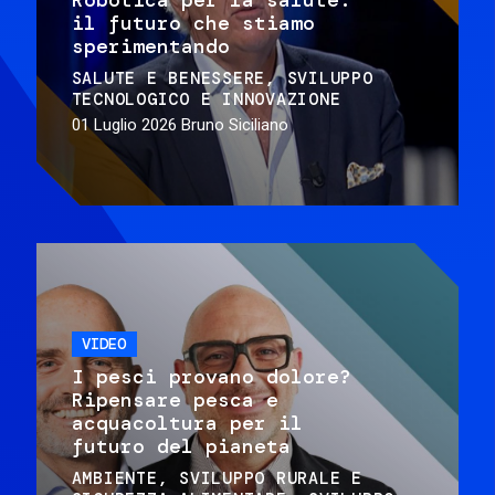
il futuro che stiamo
sperimentando
SALUTE E BENESSERE
SVILUPPO
TECNOLOGICO E INNOVAZIONE
01 Luglio 2026
Bruno Siciliano
VIDEO
I pesci provano dolore?
Ripensare pesca e
acquacoltura per il
futuro del pianeta
AMBIENTE
SVILUPPO RURALE E