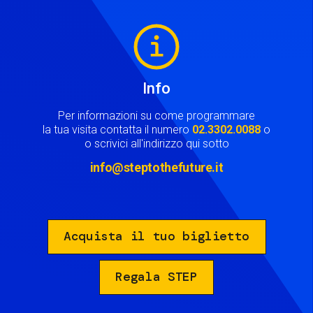
Image
Info
Per informazioni su come programmare
la tua visita contatta il numero
02.3302.0088
o
o scrivici all'indirizzo qui sotto
info@steptothefuture.it
Acquista il tuo biglietto
Regala STEP