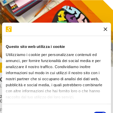
Questo sito web utilizza i cookie
Utilizziamo i cookie per personalizzare contenuti ed
annunci, per fornire funzionalità dei social media e per
Image
analizzare il nostro traffico. Condividiamo inoltre
SUNDAY@STEP
informazioni sul modo in cui utilizzi il nostro sito con i
Come funziona il cervello?
nostri partner che si occupano di analisi dei dati web,
pubblicità e social media, i quali potrebbero combinarle
Laboratorio
con altre informazioni che hai fornito loro o che hanno
20 Set 2026 / 11:15 - 13:00
raccolto dal tuo utilizzo dei loro servizi.
Costo
gratuito
Proveremo a costruire un cervello in cartoncino cercando di
Selezione