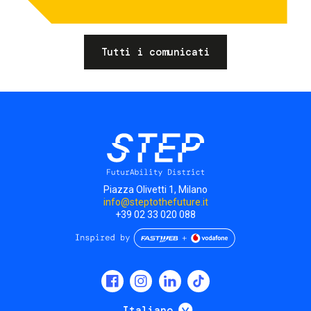
Tutti i comunicati
Piazza Olivetti 1, Milano
info@steptothefuture.it
+39 02 33 020 088
Social
menu
Mostra ulteriori
Italiano