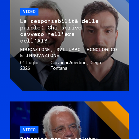
VIDEO
La responsabilità delle
parole: Chi scrive
davvero nell'era
dell'AI?
EDUCAZIONE
SVILUPPO TECNOLOGICO
E INNOVAZIONE
01 Luglio
Giovanni Acerboni, Diego
2026
Fontana
VIDEO
Robotica per la salute: