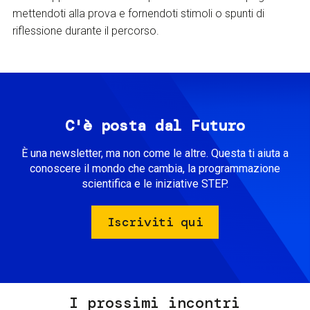
mettendoti alla prova e fornendoti stimoli o spunti di
riflessione durante il percorso.
C'è posta dal Futuro
È una newsletter, ma non come le altre. Questa ti aiuta a
conoscere il mondo che cambia, la programmazione
scientifica e le iniziative STEP.
Iscriviti qui
I prossimi incontri