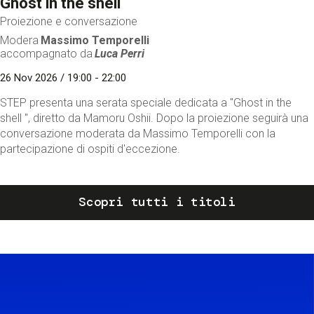
Ghost in the shell
Proiezione e conversazione
Modera
Massimo Temporelli
accompagnato da
Luca Perri
26 Nov 2026 / 19:00 - 22:00
STEP presenta una serata speciale dedicata a "Ghost in the
shell ", diretto da Mamoru Oshii. Dopo la proiezione seguirà una
conversazione moderata da Massimo Temporelli con la
partecipazione di ospiti d'eccezione.
Scopri tutti i titoli