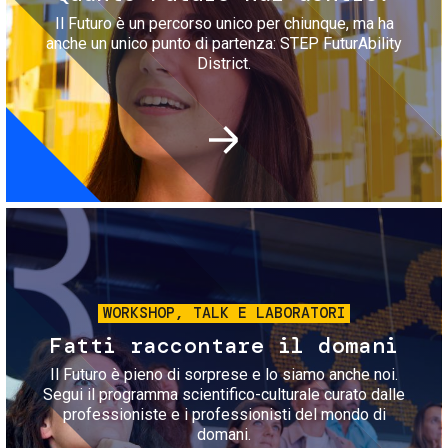
Il Futuro è un percorso unico per chiunque, ma ha
anche un unico punto di partenza: STEP FuturAbility
District.
Immagine
WORKSHOP, TALK E LABORATORI
Fatti raccontare il domani
Il Futuro è pieno di sorprese e lo siamo anche noi.
Segui il programma scientifico-culturale curato dalle
professioniste e i professionisti del mondo di
domani.