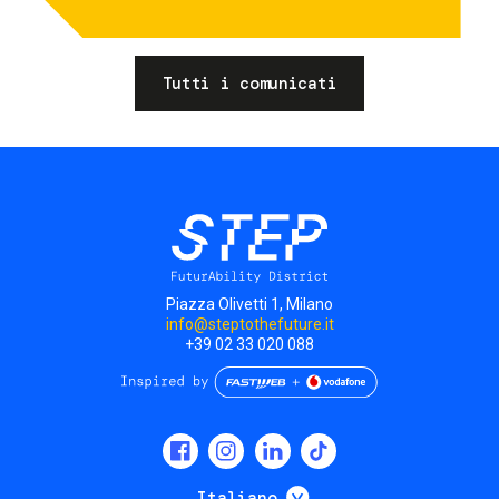
Tutti i comunicati
Piazza Olivetti 1, Milano
info@steptothefuture.it
+39 02 33 020 088
Social
menu
Mostra ulteriori
Italiano