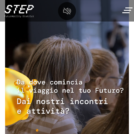
Salta
al
contenuto
principale
MySTEP
Navigazione
Scopri STEP
principale
Percorso interattivo
Incontri
Diamo i numeri
Workshop e Talk
Per le scuole
Il nostro comitato scientifico
Laboratori per famiglie
Offerta per le scuole
I nostri Partner
Spazio eventi
Oltre il Prompt
Laboratori e visite
Area media
Da dove cominciare?
Tech,si gira!
Pianifica la tua visita
Tech Summer Camp
I nostri relatori
Orari
Oratori&centri estivi
Storie di futuro
Archivio
Biglietti
Contatti
Leggi le Storie di Futuro
Qui c’è il calendario completo dei prossimi
Come raggiungere STEP
incontri