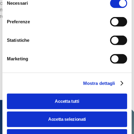
connettere le diverse parti. Utilizzeremo un plotter da taglio,
Necessari
del
micro-controllori, led e un programma di programmazione per
consenso
registrare gli audio.
Preferenze
Consulta il programma completo
Statistiche
Tech, si gira! Edizione 2026
Marketing
Torna la rassegna cinematografica curata da Massimo
Temporelli dedicata ai film che esplorano il futuro della
tecnologia e dell'umanità
Mostra dettagli
Accetta tutti
Accetta selezionati