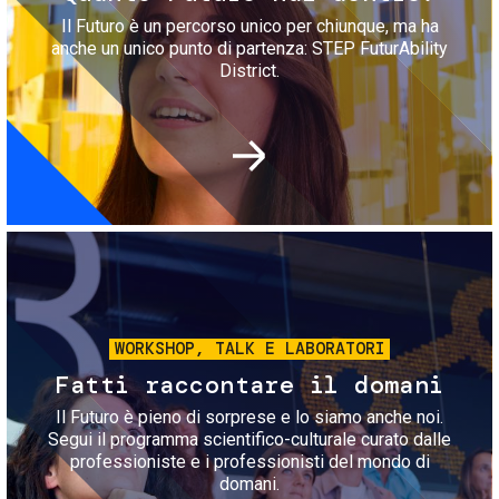
Il Futuro è un percorso unico per chiunque, ma ha
anche un unico punto di partenza: STEP FuturAbility
District.
Immagine
WORKSHOP, TALK E LABORATORI
Fatti raccontare il domani
Il Futuro è pieno di sorprese e lo siamo anche noi.
Segui il programma scientifico-culturale curato dalle
professioniste e i professionisti del mondo di
domani.