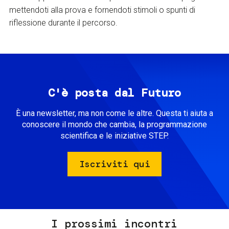
mettendoti alla prova e fornendoti stimoli o spunti di
riflessione durante il percorso.
C'è posta dal Futuro
È una newsletter, ma non come le altre. Questa ti aiuta a
conoscere il mondo che cambia, la programmazione
scientifica e le iniziative STEP.
Iscriviti qui
I prossimi incontri