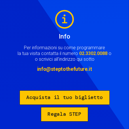
Image
Info
Per informazioni su come programmare
la tua visita contatta il numero
02.3302.0088
o
o scrivici all'indirizzo qui sotto
info@steptothefuture.it
Acquista il tuo biglietto
Regala STEP