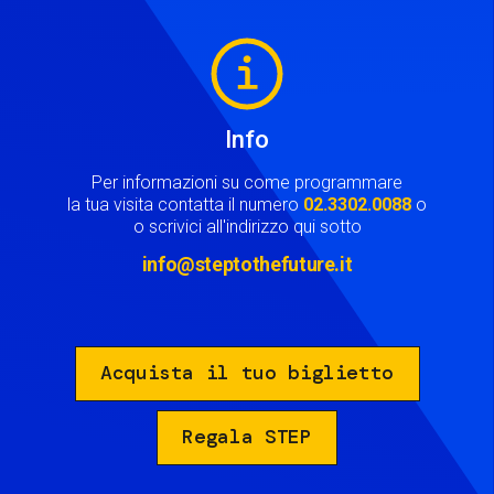
Image
Info
Per informazioni su come programmare
la tua visita contatta il numero
02.3302.0088
o
o scrivici all'indirizzo qui sotto
info@steptothefuture.it
Acquista il tuo biglietto
Regala STEP