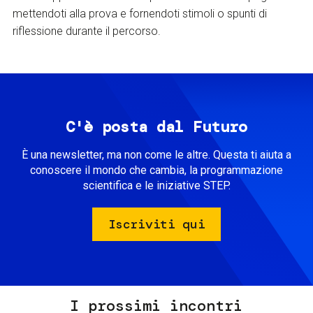
mettendoti alla prova e fornendoti stimoli o spunti di
riflessione durante il percorso.
C'è posta dal Futuro
È una newsletter, ma non come le altre. Questa ti aiuta a
conoscere il mondo che cambia, la programmazione
scientifica e le iniziative STEP.
Iscriviti qui
I prossimi incontri