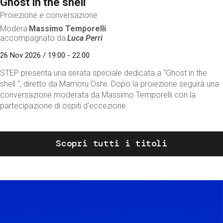
Ghost in the shell
Proiezione e conversazione
Modera
Massimo Temporelli
accompagnato da
Luca Perri
26 Nov 2026 / 19:00 - 22:00
STEP presenta una serata speciale dedicata a "Ghost in the
shell ", diretto da Mamoru Oshii. Dopo la proiezione seguirà una
conversazione moderata da Massimo Temporelli con la
partecipazione di ospiti d'eccezione.
Scopri tutti i titoli