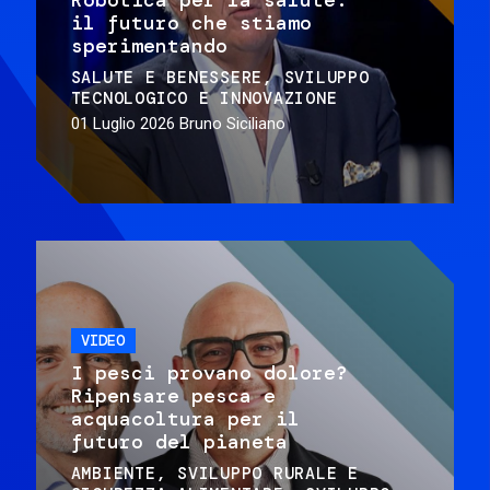
il futuro che stiamo
sperimentando
SALUTE E BENESSERE
SVILUPPO
TECNOLOGICO E INNOVAZIONE
01 Luglio 2026
Bruno Siciliano
VIDEO
I pesci provano dolore?
Ripensare pesca e
acquacoltura per il
futuro del pianeta
AMBIENTE
SVILUPPO RURALE E