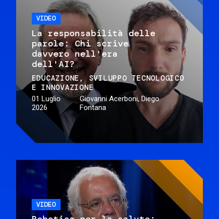
VIDEO
La responsabilità delle
parole: Chi scrive
davvero nell'era
dell'AI?
EDUCAZIONE
SVILUPPO TECNOLOGICO
E INNOVAZIONE
01 Luglio
Giovanni Acerboni, Diego
2026
Fontana
VIDEO
Robotica per la salute: