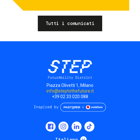
Tutti i comunicati
Piazza Olivetti 1, Milano
info@steptothefuture.it
+39 02 33 020 088
Social
menu
Mostra ulteriori
Italiano