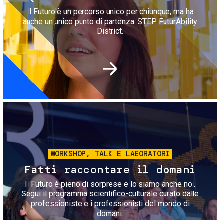
Il Futuro è un percorso unico per chiunque, ma ha
anche un unico punto di partenza: STEP FuturAbility
District.
Immagine
WORKSHOP, TALK E LABORATORI
Fatti raccontare il domani
Il Futuro è pieno di sorprese e lo siamo anche noi.
Segui il programma scientifico-culturale curato dalle
professioniste e i professionisti del mondo di
domani.