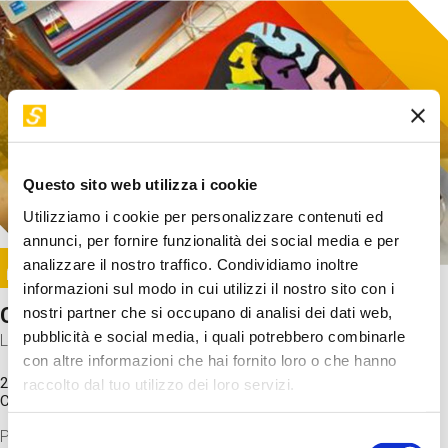
Questo sito web utilizza i cookie
Utilizziamo i cookie per personalizzare contenuti ed
annunci, per fornire funzionalità dei social media e per
Image
analizzare il nostro traffico. Condividiamo inoltre
SUNDAY@STEP
informazioni sul modo in cui utilizzi il nostro sito con i
Come funziona il cervello?
nostri partner che si occupano di analisi dei dati web,
pubblicità e social media, i quali potrebbero combinarle
Laboratorio
con altre informazioni che hai fornito loro o che hanno
20 Set 2026 / 11:15 - 13:00
raccolto dal tuo utilizzo dei loro servizi.
Costo
gratuito
Proveremo a costruire un cervello in cartoncino cercando di
Selezione