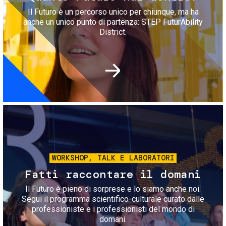
Il Futuro è un percorso unico per chiunque, ma ha
anche un unico punto di partenza: STEP FuturAbility
District.
Immagine
WORKSHOP, TALK E LABORATORI
Fatti raccontare il domani
Il Futuro è pieno di sorprese e lo siamo anche noi.
Segui il programma scientifico-culturale curato dalle
professioniste e i professionisti del mondo di
domani.