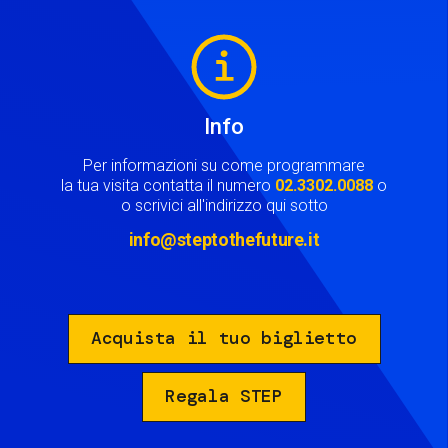
Image
Info
Per informazioni su come programmare
la tua visita contatta il numero
02.3302.0088
o
o scrivici all'indirizzo qui sotto
info@steptothefuture.it
Acquista il tuo biglietto
Regala STEP