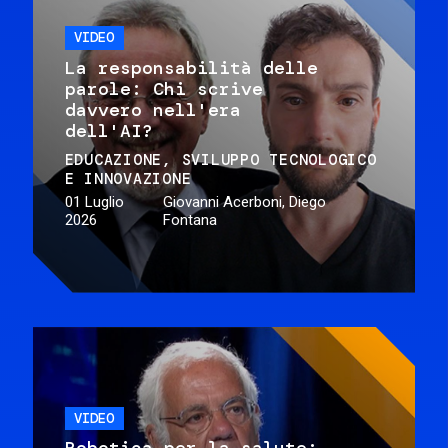
VIDEO
La responsabilità delle
parole: Chi scrive
davvero nell'era
dell'AI?
EDUCAZIONE
SVILUPPO TECNOLOGICO
E INNOVAZIONE
01 Luglio
Giovanni Acerboni, Diego
2026
Fontana
VIDEO
Robotica per la salute: