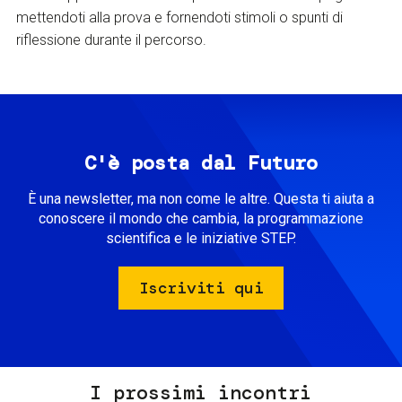
mettendoti alla prova e fornendoti stimoli o spunti di
riflessione durante il percorso.
C'è posta dal Futuro
È una newsletter, ma non come le altre. Questa ti aiuta a
conoscere il mondo che cambia, la programmazione
scientifica e le iniziative STEP.
Iscriviti qui
I prossimi incontri