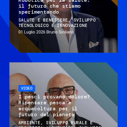
il futuro che stiamo
sperimentando
SALUTE E BENESSERE
SVILUPPO
TECNOLOGICO E INNOVAZIONE
01 Luglio 2026
Bruno Siciliano
VIDEO
I pesci provano dolore?
Ripensare pesca e
acquacoltura per il
futuro del pianeta
AMBIENTE
SVILUPPO RURALE E