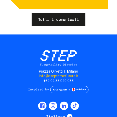
Tutti i comunicati
Piazza Olivetti 1, Milano
info@steptothefuture.it
+39 02 33 020 088
Social
menu
Mostra ulteriori
Italiano