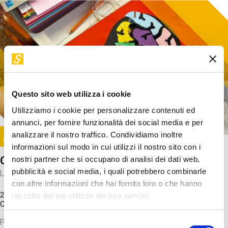
Questo sito web utilizza i cookie
Utilizziamo i cookie per personalizzare contenuti ed
annunci, per fornire funzionalità dei social media e per
Image
analizzare il nostro traffico. Condividiamo inoltre
SUNDAY@STEP
informazioni sul modo in cui utilizzi il nostro sito con i
Come funziona il cervello?
nostri partner che si occupano di analisi dei dati web,
pubblicità e social media, i quali potrebbero combinarle
Laboratorio
con altre informazioni che hai fornito loro o che hanno
20 Set 2026 / 11:15 - 13:00
raccolto dal tuo utilizzo dei loro servizi.
Costo
gratuito
Proveremo a costruire un cervello in cartoncino cercando di
Selezione