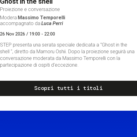
Ghost in the shell
Proiezione e conversazione
Modera
Massimo Temporelli
accompagnato da
Luca Perri
26 Nov 2026 / 19:00 - 22:00
STEP presenta una serata speciale dedicata a "Ghost in the
shell ", diretto da Mamoru Oshii. Dopo la proiezione seguirà una
conversazione moderata da Massimo Temporelli con la
partecipazione di ospiti d'eccezione.
Scopri tutti i titoli