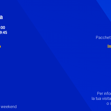
ra
:00
19:45
Pacchett
o
I
Image
Per inf
la tua visi
o s
ei weekend