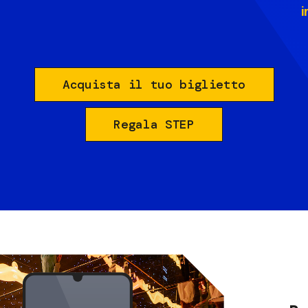
i
Acquista il tuo biglietto
Regala STEP