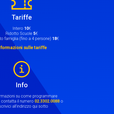
Tariffe
Intero
10
€
Ridotto Scuole
5
€
o famiglia (fino a 4 persone)
18
€
nformazioni sulle tariffe
Info
ormazioni su come programmare
ta contatta il numero
02.3302.0088
o
crivici all'indirizzo qui sotto