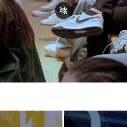
S
C
F