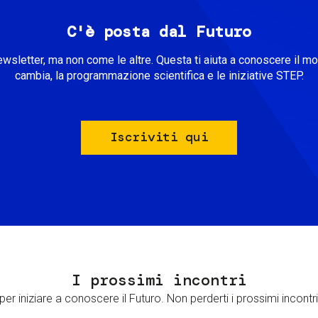
C'è posta dal Futuro
ewsletter, ma non come le altre. Questa ti aiuta a conoscere il m
cambia, la programmazione scientifica e le iniziative STEP.
Iscriviti qui
I prossimi incontri
er iniziare a conoscere il Futuro. Non perderti i prossimi incontri 