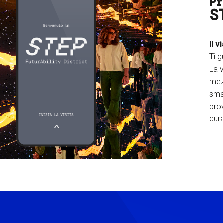
Pr
S
Il v
Ti g
La v
mez
sma
prov
dura