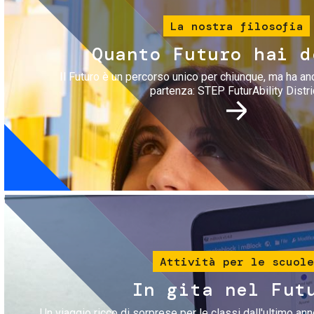
La nostra filosofia
Quanto Futuro hai d
Il Futuro è un percorso unico per chiunque, ma ha an
partenza: STEP FuturAbility Distri
Immagine
Attività per le scuole
In gita nel Fut
Un viaggio ricco di sorprese per le classi dall'ultimo anno