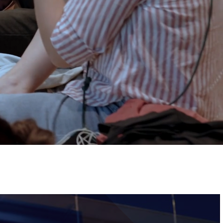
ervizi e accessibilità
Biglietti
ontatti
AQ
Immagine