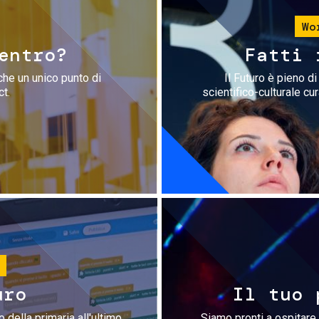
Wo
entro?
Fatti 
che un unico punto di
Il Futuro è pieno d
ct.
scientifico-culturale cu
uro
Il tuo 
 della primaria all'ultimo
Siamo pronti a ospitare 