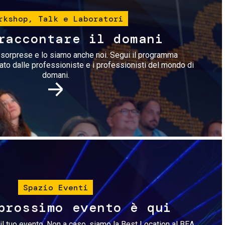
rkshop, Talk e Laboratori
raccontare il domani
i sorprese e lo siamo anche noi. Segui il programma
rato dalle professioniste e i professionisti del mondo di
domani.
Immagine
Spazio Eventi
prossimo evento è qui
il tuo evento. Non a caso, siamo la Best Location al BEA