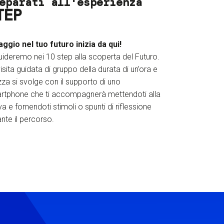
eparati all'esperienza
TEP
iaggio nel tuo futuro inizia da qui!
uideremo nei 10 step alla scoperta del Futuro.
isita guidata di gruppo della durata di un’ora e
za si svolge con il supporto di uno
rtphone che ti accompagnerà mettendoti alla
a e fornendoti stimoli o spunti di riflessione
nte il percorso.