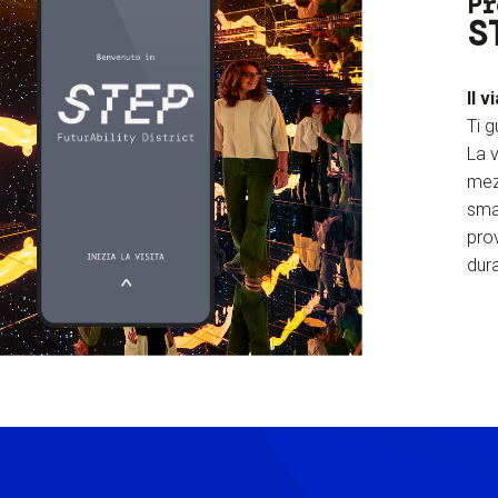
Pr
S
Il v
Ti g
La v
mez
sma
prov
dura