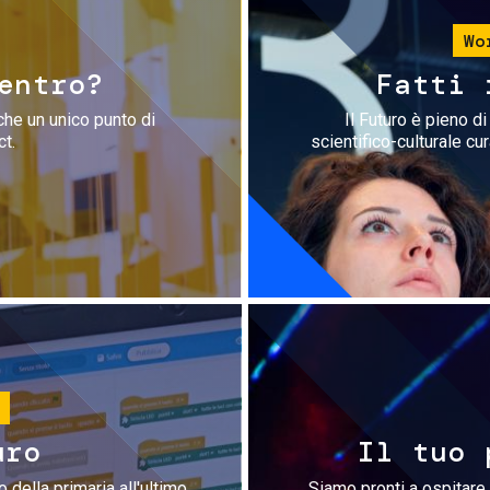
Wo
entro?
Fatti 
che un unico punto di
Il Futuro è pieno d
ct.
scientifico-culturale cu
uro
Il tuo 
 della primaria all'ultimo
Siamo pronti a ospitare 