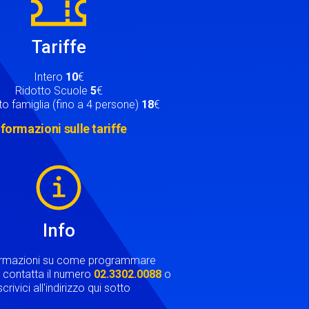
Tariffe
Intero
10
€
Ridotto Scuole
5
€
o famiglia (fino a 4 persone)
18
€
nformazioni sulle tariffe
Info
ormazioni su come programmare
ta contatta il numero
02.3302.0088
o
crivici all'indirizzo qui sotto