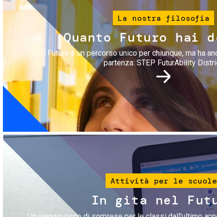
La nostra filosofia
Quanto Futuro hai d
Il Futuro è un percorso unico per chiunque, ma ha an
partenza: STEP FuturAbility Distri
Immagine
Attività per le scuole
In gita nel Fut
Un viaggio ricco di sorprese per le classi dall'ultimo anno