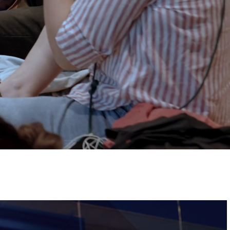
ervizi e accessibilità
Biglietti
ontatti
AQ
Immagine