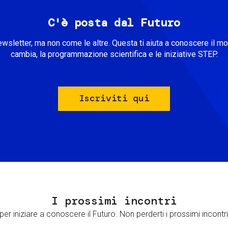
C'è posta dal Futuro
ewsletter, ma non come le altre. Questa ti aiuta a conoscere il m
cambia, la programmazione scientifica e le iniziative STEP.
Iscriviti qui
I prossimi incontri
er iniziare a conoscere il Futuro. Non perderti i prossimi incontri 