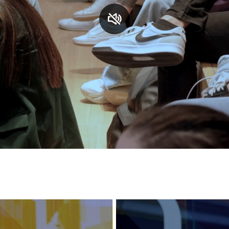
S
C
F