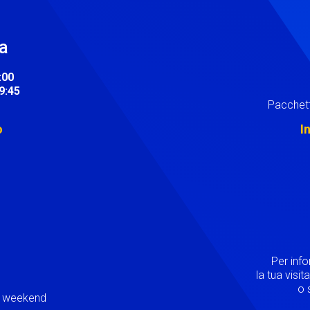
ra
:00
19:45
Pacchett
o
I
Image
Per inf
la tua visi
o s
ei weekend