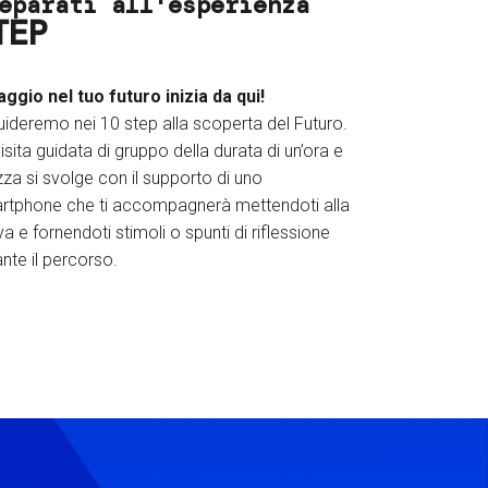
eparati all'esperienza
TEP
iaggio nel tuo futuro inizia da qui!
uideremo nei 10 step alla scoperta del Futuro.
isita guidata di gruppo della durata di un’ora e
za si svolge con il supporto di uno
rtphone che ti accompagnerà mettendoti alla
a e fornendoti stimoli o spunti di riflessione
nte il percorso.