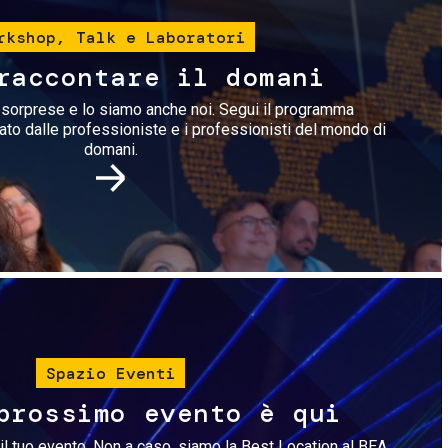
rkshop, Talk e Laboratori
raccontare il domani
i sorprese e lo siamo anche noi. Segui il programma
rato dalle professioniste e i professionisti del mondo di
domani.
Immagine
Spazio Eventi
prossimo evento è qui
il tuo evento. Non a caso, siamo la Best Location al BEA