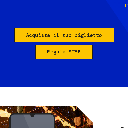
i
Acquista il tuo biglietto
Regala STEP