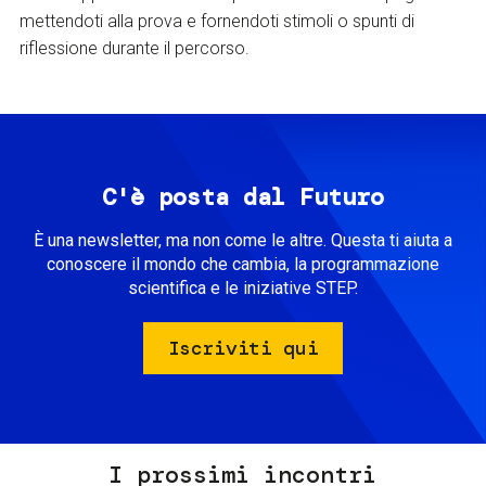
mettendoti alla prova e fornendoti stimoli o spunti di
riflessione durante il percorso.
C'è posta dal Futuro
È una newsletter, ma non come le altre. Questa ti aiuta a
conoscere il mondo che cambia, la programmazione
scientifica e le iniziative STEP.
Iscriviti qui
I prossimi incontri