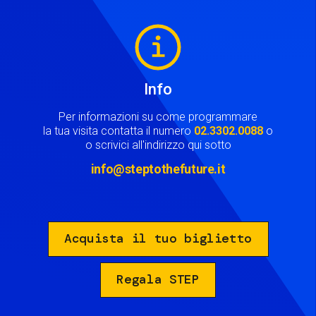
Image
Info
Per informazioni su come programmare
la tua visita contatta il numero
02.3302.0088
o
o scrivici all'indirizzo qui sotto
info@steptothefuture.it
Acquista il tuo biglietto
Regala STEP