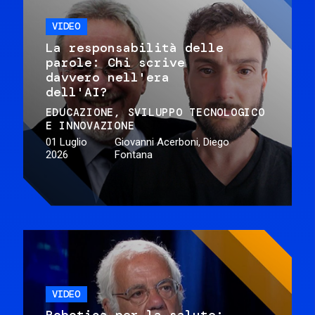
VIDEO
La responsabilità delle
parole: Chi scrive
davvero nell'era
dell'AI?
EDUCAZIONE
SVILUPPO TECNOLOGICO
E INNOVAZIONE
01 Luglio
Giovanni Acerboni, Diego
2026
Fontana
VIDEO
Robotica per la salute: