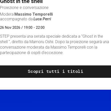
Ghost in the shell
Proiezione e conversazione
Modera
Massimo Temporelli
accompagnato da
Luca Perri
26 Nov 2026 / 19:00 - 22:00
STEP presenta una serata speciale dedicata a "Ghost in the
shell ", diretto da Mamoru Oshii. Dopo la proiezione seguirà una
conversazione moderata da Massimo Temporelli con la
partecipazione di ospiti d'eccezione.
Scopri tutti i titoli