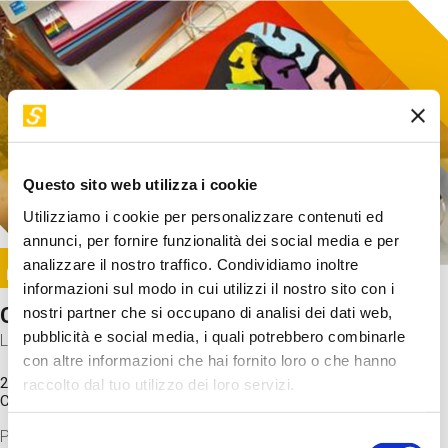
Questo sito web utilizza i cookie
Utilizziamo i cookie per personalizzare contenuti ed
annunci, per fornire funzionalità dei social media e per
Image
analizzare il nostro traffico. Condividiamo inoltre
SUNDAY@STEP
informazioni sul modo in cui utilizzi il nostro sito con i
Come funziona il cervello?
nostri partner che si occupano di analisi dei dati web,
pubblicità e social media, i quali potrebbero combinarle
Laboratorio
con altre informazioni che hai fornito loro o che hanno
20 Set 2026 / 11:15 - 13:00
raccolto dal tuo utilizzo dei loro servizi.
Costo
gratuito
Proveremo a costruire un cervello in cartoncino cercando di
Selezione