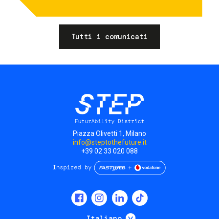
Tutti i comunicati
Piazza Olivetti 1, Milano
info@steptothefuture.it
+39 02 33 020 088
Social
menu
Mostra ulteriori
Italiano