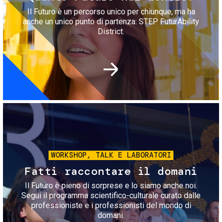
Il Futuro è un percorso unico per chiunque, ma ha
anche un unico punto di partenza: STEP FuturAbility
District.
Immagine
WORKSHOP, TALK E LABORATORI
Fatti raccontare il domani
Il Futuro è pieno di sorprese e lo siamo anche noi.
Segui il programma scientifico-culturale curato dalle
professioniste e i professionisti del mondo di
domani.