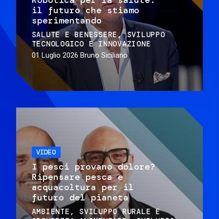
il futuro che stiamo
sperimentando
SALUTE E BENESSERE
SVILUPPO
TECNOLOGICO E INNOVAZIONE
01 Luglio 2026
Bruno Siciliano
VIDEO
I pesci provano dolore?
Ripensare pesca e
acquacoltura per il
futuro del pianeta
AMBIENTE
SVILUPPO RURALE E