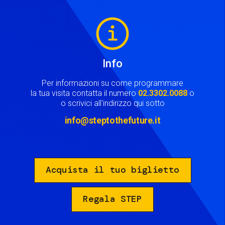
Image
Info
Per informazioni su come programmare
la tua visita contatta il numero
02.3302.0088
o
o scrivici all'indirizzo qui sotto
info@steptothefuture.it
Acquista il tuo biglietto
Regala STEP