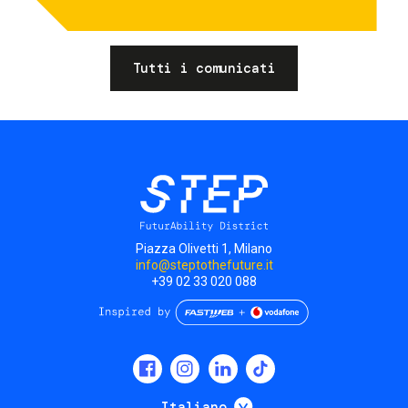
Tutti i comunicati
Piazza Olivetti 1, Milano
info@steptothefuture.it
+39 02 33 020 088
Social
menu
Mostra ulteriori
Italiano