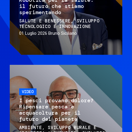
il futuro che stiamo
sperimentando
SALUTE E BENESSERE
SVILUPPO
TECNOLOGICO E INNOVAZIONE
01 Luglio 2026
Bruno Siciliano
VIDEO
I pesci provano dolore?
Ripensare pesca e
acquacoltura per il
futuro del pianeta
AMBIENTE
SVILUPPO RURALE E