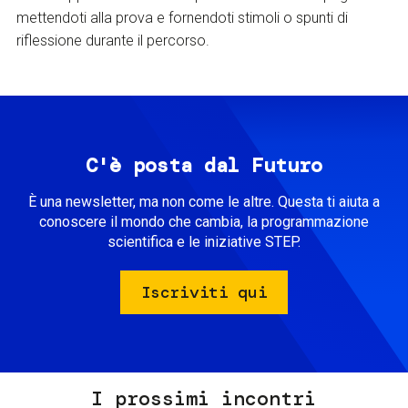
mettendoti alla prova e fornendoti stimoli o spunti di
riflessione durante il percorso.
C'è posta dal Futuro
È una newsletter, ma non come le altre. Questa ti aiuta a
conoscere il mondo che cambia, la programmazione
scientifica e le iniziative STEP.
Iscriviti qui
I prossimi incontri