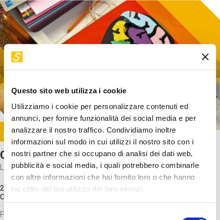
Questo sito web utilizza i cookie
Utilizziamo i cookie per personalizzare contenuti ed
annunci, per fornire funzionalità dei social media e per
Image
analizzare il nostro traffico. Condividiamo inoltre
SUNDAY@STEP
informazioni sul modo in cui utilizzi il nostro sito con i
Come funziona il cervello?
nostri partner che si occupano di analisi dei dati web,
pubblicità e social media, i quali potrebbero combinarle
Laboratorio
con altre informazioni che hai fornito loro o che hanno
20 Set 2026 / 11:15 - 13:00
raccolto dal tuo utilizzo dei loro servizi.
Costo
gratuito
Proveremo a costruire un cervello in cartoncino cercando di
Selezione