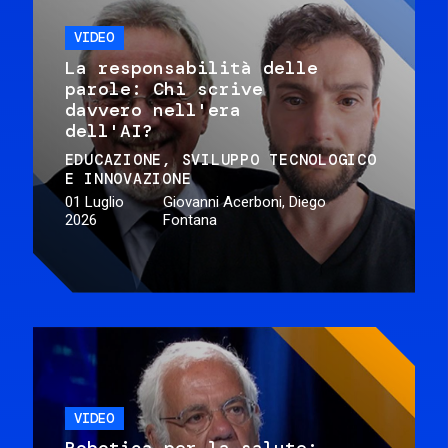
VIDEO
La responsabilità delle
parole: Chi scrive
davvero nell'era
dell'AI?
EDUCAZIONE
SVILUPPO TECNOLOGICO
E INNOVAZIONE
01 Luglio
Giovanni Acerboni, Diego
2026
Fontana
VIDEO
Robotica per la salute: