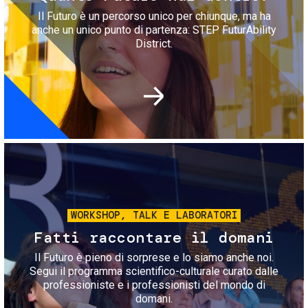
Il Futuro è un percorso unico per chiunque, ma ha
anche un unico punto di partenza: STEP FuturAbility
District.
Immagine
WORKSHOP, TALK E LABORATORI
Fatti raccontare il domani
Il Futuro è pieno di sorprese e lo siamo anche noi.
Segui il programma scientifico-culturale curato dalle
professioniste e i professionisti del mondo di
domani.