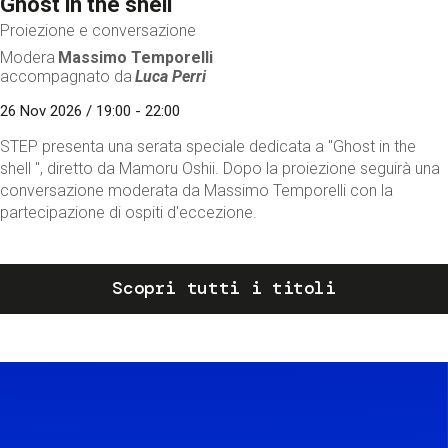
Ghost in the shell
Proiezione e conversazione
Modera
Massimo Temporelli
accompagnato da
Luca Perri
26 Nov 2026 / 19:00 - 22:00
STEP presenta una serata speciale dedicata a "Ghost in the
shell ", diretto da Mamoru Oshii. Dopo la proiezione seguirà una
conversazione moderata da Massimo Temporelli con la
partecipazione di ospiti d'eccezione.
Scopri tutti i titoli