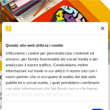
Questo sito web utilizza i cookie
Utilizziamo i cookie per personalizzare contenuti ed
annunci, per fornire funzionalità dei social media e per
Image
analizzare il nostro traffico. Condividiamo inoltre
SUNDAY@STEP
informazioni sul modo in cui utilizzi il nostro sito con i
Come funziona il cervello?
nostri partner che si occupano di analisi dei dati web,
pubblicità e social media, i quali potrebbero combinarle
Laboratorio
con altre informazioni che hai fornito loro o che hanno
20 Set 2026 / 11:15 - 13:00
raccolto dal tuo utilizzo dei loro servizi.
Costo
gratuito
Proveremo a costruire un cervello in cartoncino cercando di
Selezione