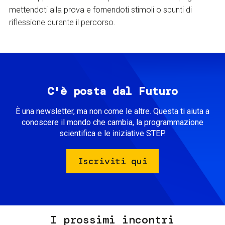
mettendoti alla prova e fornendoti stimoli o spunti di
riflessione durante il percorso.
C'è posta dal Futuro
È una newsletter, ma non come le altre. Questa ti aiuta a
conoscere il mondo che cambia, la programmazione
scientifica e le iniziative STEP.
Iscriviti qui
I prossimi incontri