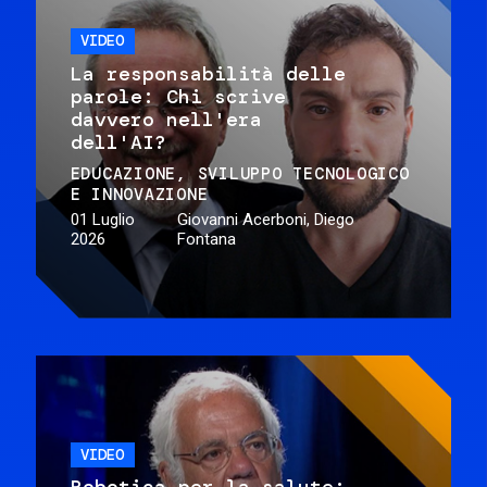
VIDEO
La responsabilità delle
parole: Chi scrive
davvero nell'era
dell'AI?
EDUCAZIONE
SVILUPPO TECNOLOGICO
E INNOVAZIONE
01 Luglio
Giovanni Acerboni, Diego
2026
Fontana
VIDEO
Robotica per la salute: