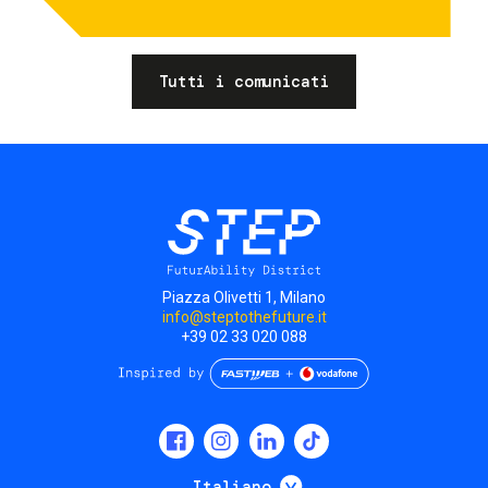
Tutti i comunicati
Piazza Olivetti 1, Milano
info@steptothefuture.it
+39 02 33 020 088
Social
menu
Mostra ulteriori
Italiano