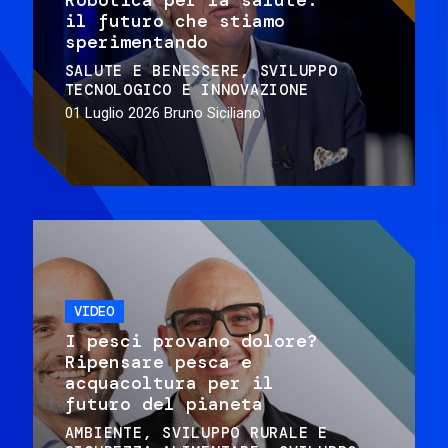
il futuro che stiamo
sperimentando
SALUTE E BENESSERE
SVILUPPO
TECNOLOGICO E INNOVAZIONE
01 Luglio 2026
Bruno Siciliano
VIDEO
I pesci provano dolore?
Ripensare pesca e
acquacoltura per il
futuro del pianeta
AMBIENTE
SVILUPPO RURALE E