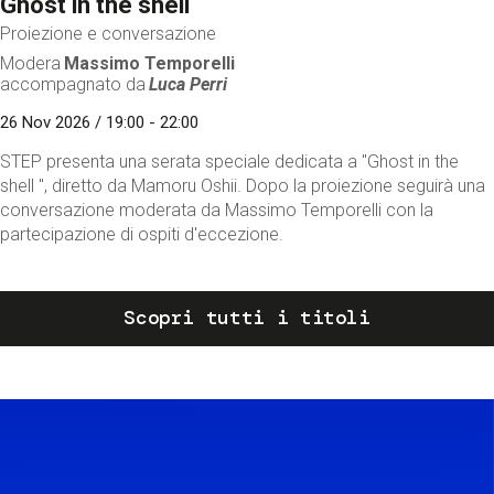
Ghost in the shell
Proiezione e conversazione
Modera
Massimo Temporelli
accompagnato da
Luca Perri
26 Nov 2026 / 19:00 - 22:00
STEP presenta una serata speciale dedicata a "Ghost in the
shell ", diretto da Mamoru Oshii. Dopo la proiezione seguirà una
conversazione moderata da Massimo Temporelli con la
partecipazione di ospiti d'eccezione.
Scopri tutti i titoli