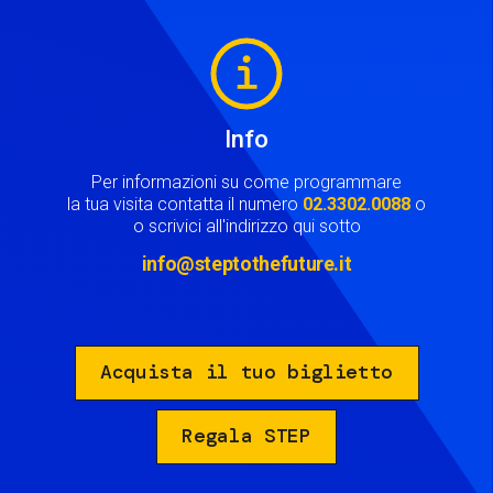
Image
Info
Per informazioni su come programmare
la tua visita contatta il numero
02.3302.0088
o
o scrivici all'indirizzo qui sotto
info@steptothefuture.it
Acquista il tuo biglietto
Regala STEP