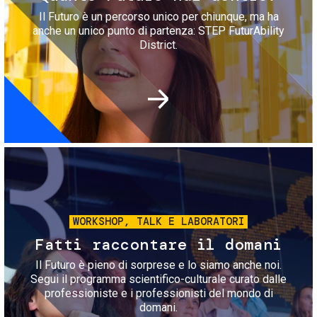
Il Futuro è un percorso unico per chiunque, ma ha
anche un unico punto di partenza: STEP FuturAbility
District.
Immagine
WORKSHOP, TALK E LABORATORI
Fatti raccontare il domani
Il Futuro è pieno di sorprese e lo siamo anche noi.
Segui il programma scientifico-culturale curato dalle
professioniste e i professionisti del mondo di
domani.