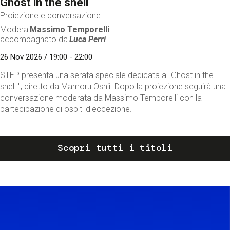
Ghost in the shell
Proiezione e conversazione
Modera
Massimo Temporelli
accompagnato da
Luca Perri
26 Nov 2026 / 19:00 - 22:00
STEP presenta una serata speciale dedicata a "Ghost in the
shell ", diretto da Mamoru Oshii. Dopo la proiezione seguirà una
conversazione moderata da Massimo Temporelli con la
partecipazione di ospiti d'eccezione.
Scopri tutti i titoli