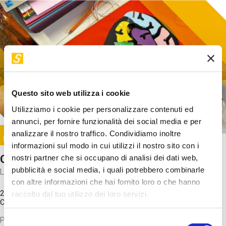
Questo sito web utilizza i cookie
Utilizziamo i cookie per personalizzare contenuti ed
annunci, per fornire funzionalità dei social media e per
Image
analizzare il nostro traffico. Condividiamo inoltre
SUNDAY@STEP
informazioni sul modo in cui utilizzi il nostro sito con i
Come funziona il cervello?
nostri partner che si occupano di analisi dei dati web,
pubblicità e social media, i quali potrebbero combinarle
Laboratorio
con altre informazioni che hai fornito loro o che hanno
20 Set 2026 / 11:15 - 13:00
raccolto dal tuo utilizzo dei loro servizi.
Costo
gratuito
Proveremo a costruire un cervello in cartoncino cercando di
Selezione