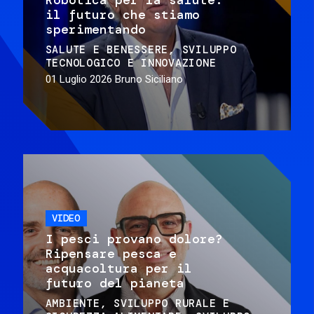
il futuro che stiamo
sperimentando
SALUTE E BENESSERE
SVILUPPO
TECNOLOGICO E INNOVAZIONE
01 Luglio 2026
Bruno Siciliano
VIDEO
I pesci provano dolore?
Ripensare pesca e
acquacoltura per il
futuro del pianeta
AMBIENTE
SVILUPPO RURALE E