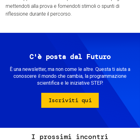
mettendoti alla prova e fornendoti stimoli o spunti di
riflessione durante il percorso.
C'è posta dal Futuro
È una newsletter, ma non come le altre. Questa ti aiuta a
conoscere il mondo che cambia, la programmazione
scientifica e le iniziative STEP.
Iscriviti qui
I prossimi incontri