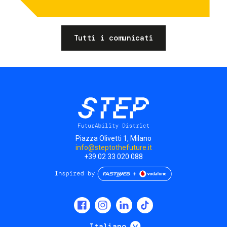
Tutti i comunicati
Piazza Olivetti 1, Milano
info@steptothefuture.it
+39 02 33 020 088
Social
menu
Mostra ulteriori
Italiano