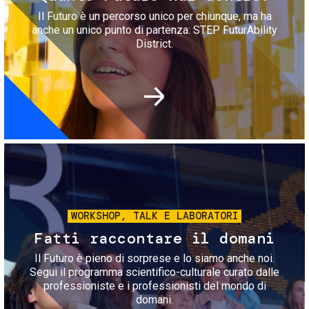
Il Futuro è un percorso unico per chiunque, ma ha
anche un unico punto di partenza: STEP FuturAbility
District.
Immagine
WORKSHOP, TALK E LABORATORI
Fatti raccontare il domani
Il Futuro è pieno di sorprese e lo siamo anche noi.
Segui il programma scientifico-culturale curato dalle
professioniste e i professionisti del mondo di
domani.