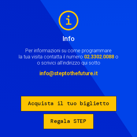
Image
Info
Per informazioni su come programmare
la tua visita contatta il numero
02.3302.0088
o
o scrivici all'indirizzo qui sotto
info@steptothefuture.it
Acquista il tuo biglietto
Regala STEP