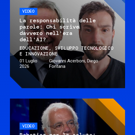
VIDEO
La responsabilità delle
parole: Chi scrive
davvero nell'era
dell'AI?
EDUCAZIONE
SVILUPPO TECNOLOGICO
E INNOVAZIONE
01 Luglio
Giovanni Acerboni, Diego
2026
Fontana
VIDEO
Robotica per la salute: