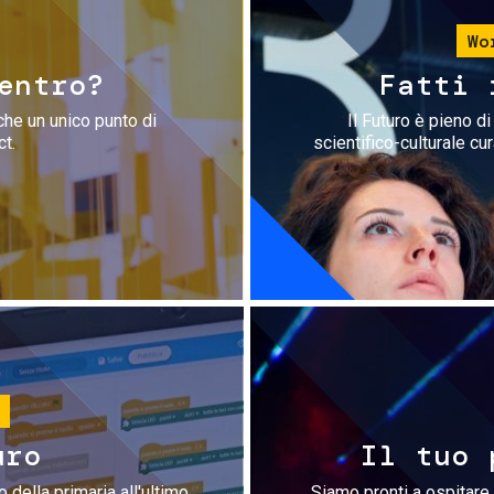
Wo
entro?
Fatti 
che un unico punto di
Il Futuro è pieno d
ct.
scientifico-culturale cu
uro
Il tuo 
 della primaria all'ultimo
Siamo pronti a ospitare 