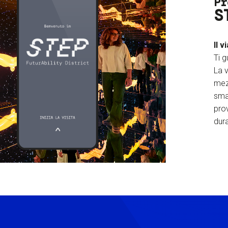
Pr
S
Il v
Ti g
La v
mez
sma
prov
dura