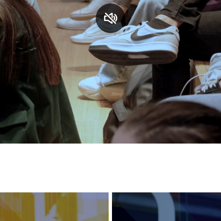
S
C
F