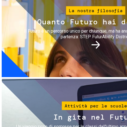
La nostra filosofia
Quanto Futuro hai d
Il Futuro è un percorso unico per chiunque, ma ha an
partenza: STEP FuturAbility Distri
Immagine
Attività per le scuole
In gita nel Fut
Un viaggio ricco di sorprese per le classi dall'ultimo anno