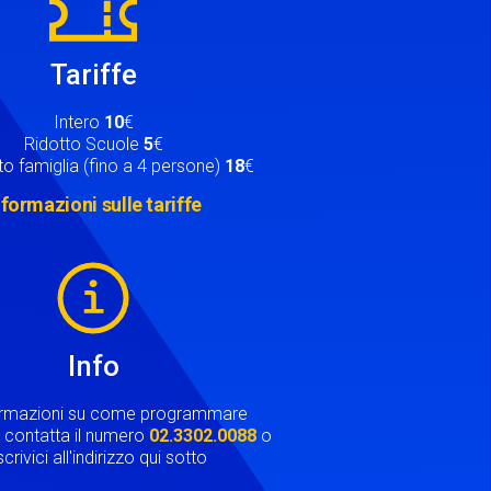
Tariffe
Intero
10
€
Ridotto Scuole
5
€
o famiglia (fino a 4 persone)
18
€
nformazioni sulle tariffe
Info
ormazioni su come programmare
ta contatta il numero
02.3302.0088
o
crivici all'indirizzo qui sotto