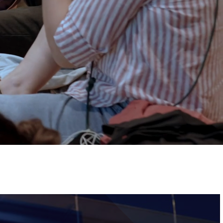
ervizi e accessibilità
Biglietti
ontatti
AQ
Immagine