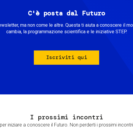
C'è posta dal Futuro
ewsletter, ma non come le altre. Questa ti aiuta a conoscere il m
cambia, la programmazione scientifica e le iniziative STEP.
Iscriviti qui
I prossimi incontri
er iniziare a conoscere il Futuro. Non perderti i prossimi incontri 