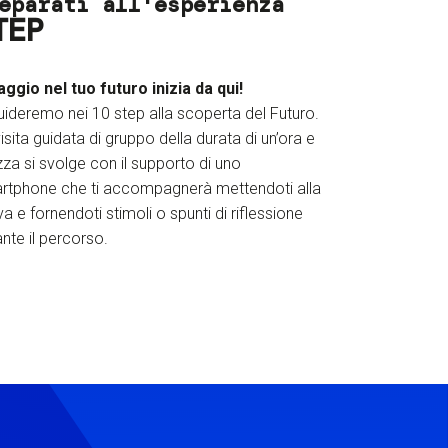
eparati all'esperienza
TEP
iaggio nel tuo futuro inizia da qui!
uideremo nei 10 step alla scoperta del Futuro.
isita guidata di gruppo della durata di un’ora e
za si svolge con il supporto di uno
rtphone che ti accompagnerà mettendoti alla
a e fornendoti stimoli o spunti di riflessione
nte il percorso.