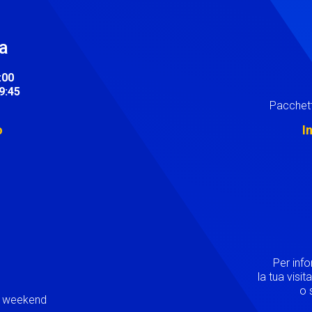
ra
:00
19:45
Pacchett
o
I
Image
Per inf
la tua visi
o s
ei weekend