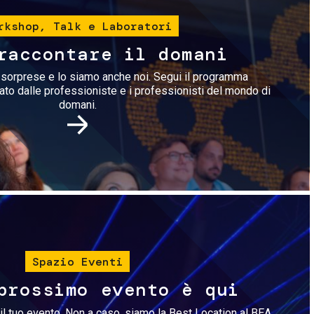
rkshop, Talk e Laboratori
raccontare il domani
i sorprese e lo siamo anche noi. Segui il programma
rato dalle professioniste e i professionisti del mondo di
domani.
Immagine
Spazio Eventi
prossimo evento è qui
il tuo evento. Non a caso, siamo la Best Location al BEA