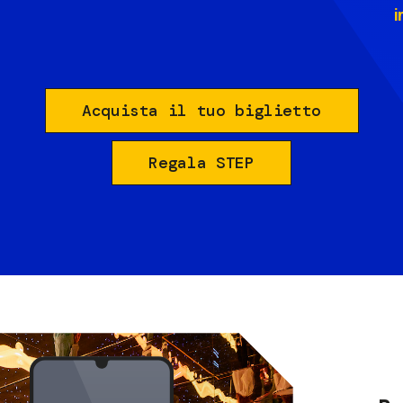
i
Acquista il tuo biglietto
Regala STEP