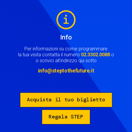
Image
Info
Per informazioni su come programmare
la tua visita contatta il numero
02.3302.0088
o
o scrivici all'indirizzo qui sotto
info@steptothefuture.it
Acquista il tuo biglietto
Regala STEP