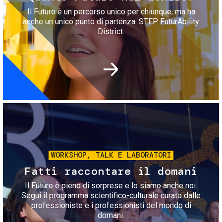
Il Futuro è un percorso unico per chiunque, ma ha
anche un unico punto di partenza: STEP FuturAbility
District.
Immagine
WORKSHOP, TALK E LABORATORI
Fatti raccontare il domani
Il Futuro è pieno di sorprese e lo siamo anche noi.
Segui il programma scientifico-culturale curato dalle
professioniste e i professionisti del mondo di
domani.