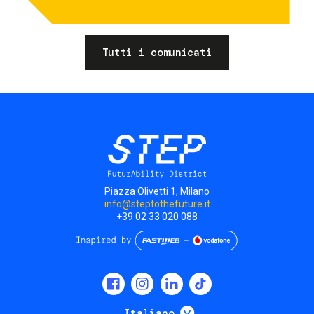
Tutti i comunicati
Piazza Olivetti 1, Milano
info@steptothefuture.it
+39 02 33 020 088
Social
menu
Mostra ulteriori
Italiano