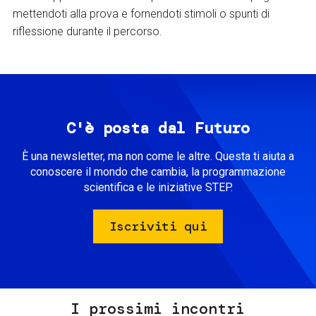
mettendoti alla prova e fornendoti stimoli o spunti di
riflessione durante il percorso.
C'è posta dal Futuro
È una newsletter, ma non come le altre. Questa ti aiuta a
conoscere il mondo che cambia, la programmazione
scientifica e le iniziative STEP.
Iscriviti qui
I prossimi incontri