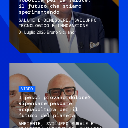
il futuro che stiamo
sperimentando
SALUTE E BENESSERE
SVILUPPO
TECNOLOGICO E INNOVAZIONE
01 Luglio 2026
Bruno Siciliano
VIDEO
I pesci provano dolore?
Ripensare pesca e
acquacoltura per il
futuro del pianeta
AMBIENTE
SVILUPPO RURALE E