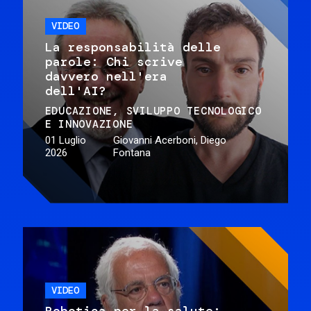
VIDEO
La responsabilità delle
parole: Chi scrive
davvero nell'era
dell'AI?
EDUCAZIONE
SVILUPPO TECNOLOGICO
E INNOVAZIONE
01 Luglio
Giovanni Acerboni, Diego
2026
Fontana
VIDEO
Robotica per la salute: