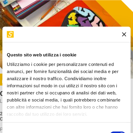
Questo sito web utilizza i cookie
Utilizziamo i cookie per personalizzare contenuti ed
annunci, per fornire funzionalità dei social media e per
Image
analizzare il nostro traffico. Condividiamo inoltre
SUNDAY@STEP
informazioni sul modo in cui utilizzi il nostro sito con i
Come funziona il cervello?
nostri partner che si occupano di analisi dei dati web,
pubblicità e social media, i quali potrebbero combinarle
Laboratorio
con altre informazioni che hai fornito loro o che hanno
20 Set 2026 / 11:15 - 13:00
raccolto dal tuo utilizzo dei loro servizi.
Costo
gratuito
Proveremo a costruire un cervello in cartoncino cercando di
Selezione