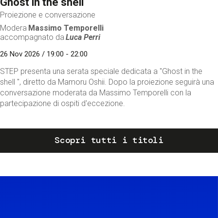
Ghost in the shell
Proiezione e conversazione
Modera
Massimo Temporelli
accompagnato da
Luca Perri
26 Nov 2026 / 19:00 - 22:00
STEP presenta una serata speciale dedicata a "Ghost in the
shell ", diretto da Mamoru Oshii. Dopo la proiezione seguirà una
conversazione moderata da Massimo Temporelli con la
partecipazione di ospiti d'eccezione.
Scopri tutti i titoli