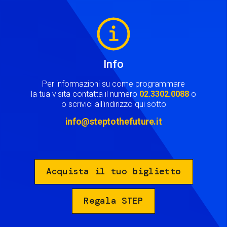
Image
Info
Per informazioni su come programmare
la tua visita contatta il numero
02.3302.0088
o
o scrivici all'indirizzo qui sotto
info@steptothefuture.it
Acquista il tuo biglietto
Regala STEP