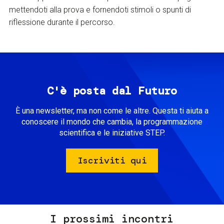
mettendoti alla prova e fornendoti stimoli o spunti di
riflessione durante il percorso.
C'è posta dal Futuro
È una newsletter, ma non come le altre. Questa ti aiuta a
conoscere il mondo che cambia, la programmazione
scientifica e le iniziative STEP.
Iscriviti qui
I prossimi incontri