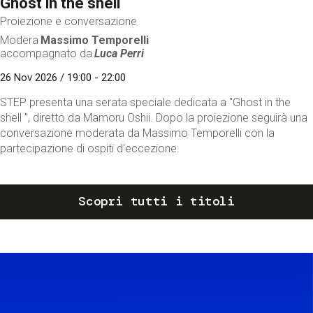
Ghost in the shell
Proiezione e conversazione
Modera
Massimo Temporelli
accompagnato da
Luca Perri
26 Nov 2026 / 19:00 - 22:00
STEP presenta una serata speciale dedicata a "Ghost in the
shell ", diretto da Mamoru Oshii. Dopo la proiezione seguirà una
conversazione moderata da Massimo Temporelli con la
partecipazione di ospiti d'eccezione.
Scopri tutti i titoli