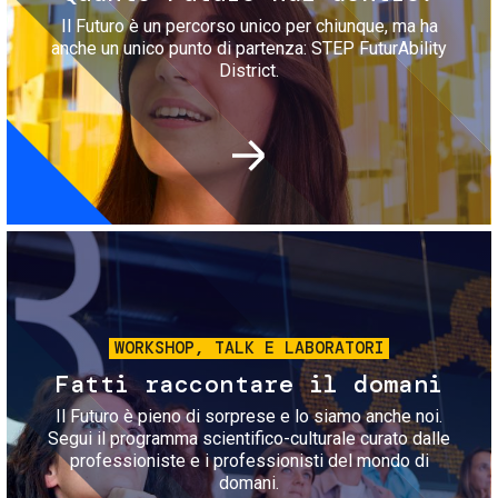
Il Futuro è un percorso unico per chiunque, ma ha
anche un unico punto di partenza: STEP FuturAbility
District.
Immagine
WORKSHOP, TALK E LABORATORI
Fatti raccontare il domani
Il Futuro è pieno di sorprese e lo siamo anche noi.
Segui il programma scientifico-culturale curato dalle
professioniste e i professionisti del mondo di
domani.