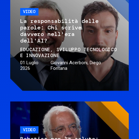
VIDEO
La responsabilità delle
parole: Chi scrive
davvero nell'era
dell'AI?
EDUCAZIONE
SVILUPPO TECNOLOGICO
E INNOVAZIONE
01 Luglio
Giovanni Acerboni, Diego
2026
Fontana
VIDEO
Robotica per la salute: