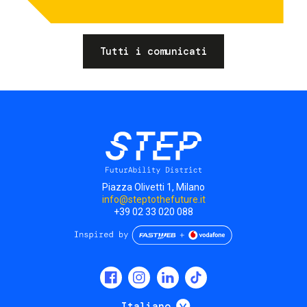
Tutti i comunicati
Piazza Olivetti 1, Milano
info@steptothefuture.it
+39 02 33 020 088
Social
menu
Mostra ulteriori
Italiano