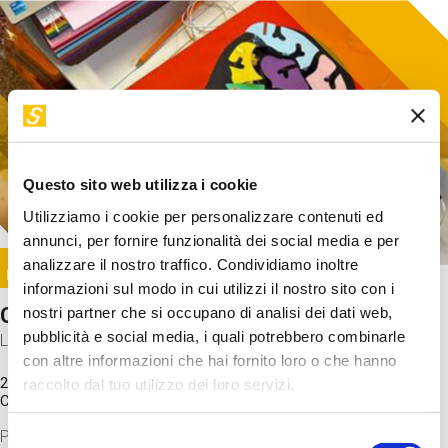
Questo sito web utilizza i cookie
Utilizziamo i cookie per personalizzare contenuti ed
annunci, per fornire funzionalità dei social media e per
Image
analizzare il nostro traffico. Condividiamo inoltre
SUNDAY@STEP
informazioni sul modo in cui utilizzi il nostro sito con i
Come funziona il cervello?
nostri partner che si occupano di analisi dei dati web,
pubblicità e social media, i quali potrebbero combinarle
Laboratorio
con altre informazioni che hai fornito loro o che hanno
20 Set 2026 / 11:15 - 13:00
raccolto dal tuo utilizzo dei loro servizi.
Costo
gratuito
Proveremo a costruire un cervello in cartoncino cercando di
Selezione