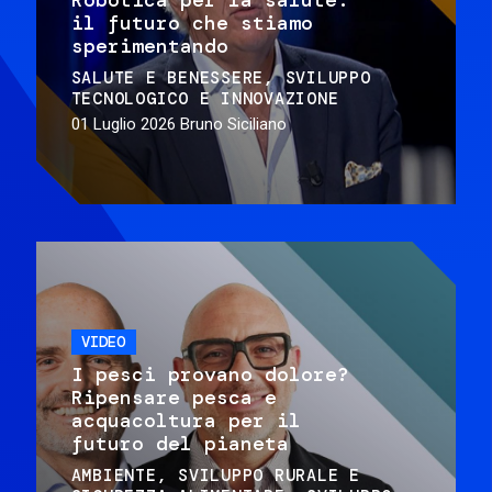
il futuro che stiamo
sperimentando
SALUTE E BENESSERE
SVILUPPO
TECNOLOGICO E INNOVAZIONE
01 Luglio 2026
Bruno Siciliano
VIDEO
I pesci provano dolore?
Ripensare pesca e
acquacoltura per il
futuro del pianeta
AMBIENTE
SVILUPPO RURALE E